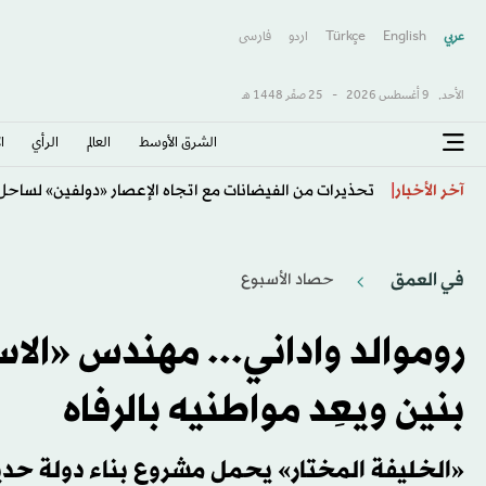
عربي
English
Türkçe
اردو
فارسى
الأحد,
9 أغسطس 2026
-
25 صفَر 1448 هـ
الشرق الأوسط​
العالم
الرأي
ا
تحذيرات من الفيضانات مع اتجاه الإعصار «دولفين» لساح
آخر الأخبار
في العمق
حصاد الأسبوع
روموالد واداني... مهندس «الاس
بنين ويعِد مواطنيه بالرفاه
«الخليفة المختار» يحمل مشروع بناء دولة حديث