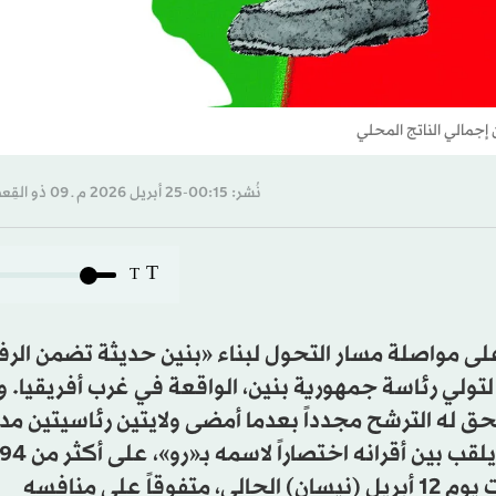
نُشر: 00:15-25 أبريل 2026 م ـ 09 ذو القِعدة 1447 هـ
T
T
على مواصلة مسار التحول لبناء «بنين حديثة تضمن الرف
لتولي رئاسة جمهورية بنين، الواقعة في غرب أفريقيا. و
 يحق له الترشح مجدداً بعدما أمضى ولايتين رئاسيتين م
المائة من الأصوات في الانتخابات الرئاسية التي أجريت يوم 12 أبريل (نيسان) الحالي، متفوقاً على منافسه