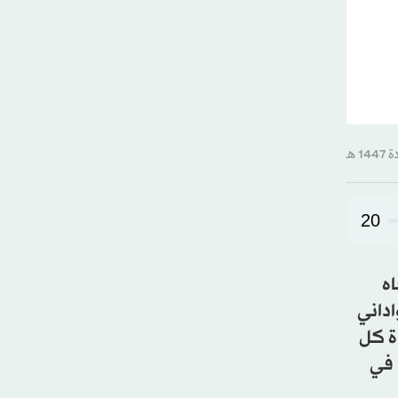
20
اه
اداني
دة كل
منهما 5 سنوات. وللعلم، حصل الرئيس الجديد، الذي يلقب بين أقرانه اختصاراً لاسمه بـ«رو»، على أكثر من 94 في