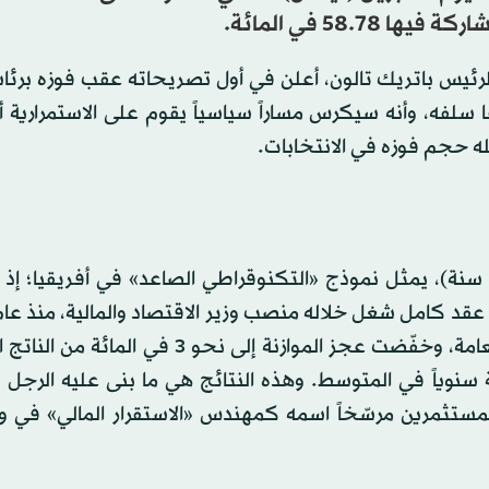
58 في المائة.
للرئيس باتريك تالون، أعلن في أول تصريحاته عقب فوزه برئا
ا سلفه، وأنه سيكرس مساراً سياسياً يقوم على الاستمرارية 
له حجم فوزه في الانتخابات.
لفوز في حد ذاته لم يكن مفاجئاً، لا سيما أن واداني (49 سنة)، يمثل نموذج «التكنوقراطي الصاعد» في أفريقي
ارتبط اسم واداني بتغييرات هيكلية أعادت ضبط المالية العامة، وخفّضت عجز الموازنة إلى نح
قتصاد معدلات نمو تجاوزت 6 في المائة سنوياً في المتوسط. وهذه النتائج هي ما بنى عليه ال
مستثمرين مرسّخاً اسمه كمهندس «الاستقرار المالي» في و