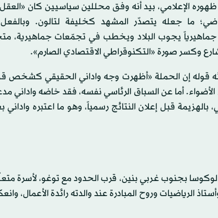
 ظهوره الإعلامي، بيد أنه وفق محللين سياسيين كان «العقل 
ضي؛ ما جعله يتصدّر المشهد كخليفة لتالون. وبالفعل،
ماهيرياً يجوب البلاد ويخطب في تجمّعات جماهيرية، متخل
شارع وكسر صورة «التكنوقراطي الاقتصادي الصارم».
ائه قوله إن الحملة «أظهرت وجه واداني الحقيقي كشخص ق
لأضواء. أما عن السباق الرئاسي نفسه، فقد خاضه واداني مدع
بالهزيمة قبل إعلان النتائج رسمياً، وهو ما اعتبره واداني بع
اني يوم 20 يونيو (حزيران) 1976 في مدينة لوكوسا بجنوب غربي بنين، قرب الحدود مع توغو، لأسرة 
اذ الرياضيات وروح المبادرة عند والدته رائدة الأعمال، وان