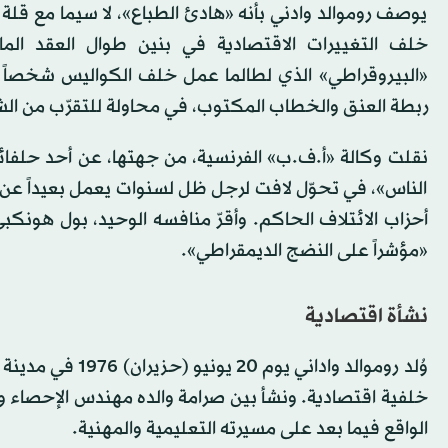
يوصف روموالد وادني بأنه «هادئ الطباع»، لا سيما مع قلة
خلف التغييرات الاقتصادية في بنين طوال العقد الما
«البيروقراطي» الذي لطالما عمل خلف الكواليس شخصاً ج
ربطة العنق والخطاب المكتوب، في محاولة للتقرّب من ال
نقلت وكالة «أ.ف.ب» الفرنسية، من جهتها، عن أحد حلف
الناس»، في تحوّل لافت لرجل ظل لسنوات يعمل بعيداً عن ا
أحزاب الائتلاف الحاكم. وأقرّ منافسه الوحيد، بول هونكبي، 
«مؤشراً على النضج الديمقراطي».
نشأة اقتصادية
وُلد روموالد واد
خلفية اقتصادية. ونشأ بين صرامة والده مهندس الإحصاء وأست
الواقع فيما بعد على مسيرته التعليمية والمهنية.