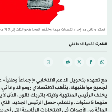
تمكّن واداني من إجراء تغييرات مهمة وخفّض العجز بنحو الثلث إلى 3 % من إجمالي الناتج المحلي
القاهرة: فتحية الدخاخني
مع تعهده بتحويل الدعم الانتخابي «إجماعاً وطنياً» 
لجميع مواطنيها»، يتأهب الاقتصادي روموالد واداني، 
يخلف الرئيس المنتهية ولايته باتريك تالون، الذي لا