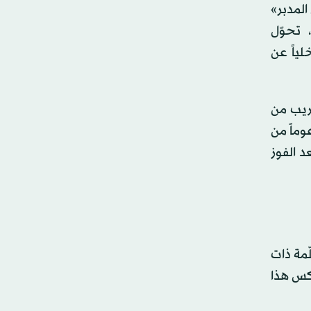
المدبر»
 تحوّل
ياً عن
ريب من
وماً من
د الفوز
متعلّمة ذات
عكس هذا