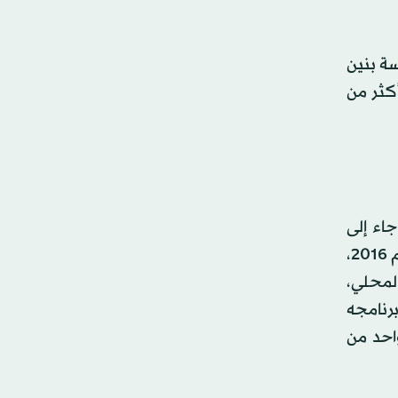
سة بنين
أكثر من
ا؛ إذ جاء إلى
الحكم من بوابة الإدارة المالية لا السياسة التقليدية. وطوال عقد كامل شغل خلاله منصب وزير الاقتصاد والمالية، منذ عام 2016،
و 3 في المائة من الناتج المحلي،
رجل برنامجه
احد من