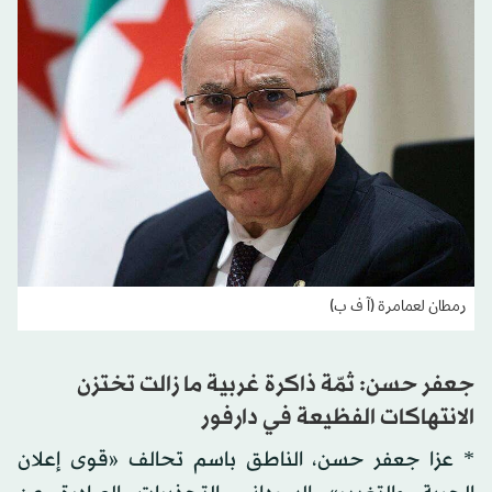
رمطان لعمامرة (آ ف ب)
جعفر حسن: ثمّة ذاكرة غربية ما زالت تختزن
الانتهاكات الفظيعة في دارفور
* عزا جعفر حسن، الناطق باسم تحالف «قوى إعلان