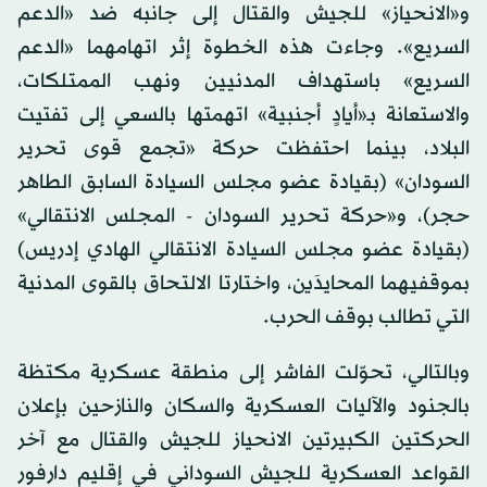
و«الانحياز» للجيش والقتال إلى جانبه ضد «الدعم
السريع». وجاءت هذه الخطوة إثر اتهامهما «الدعم
السريع» باستهداف المدنيين ونهب الممتلكات،
والاستعانة بـ«أيادٍ أجنبية» اتهمتها بالسعي إلى تفتيت
البلاد، بينما احتفظت حركة «تجمع قوى تحرير
السودان» (بقيادة عضو مجلس السيادة السابق الطاهر
حجر)، و«حركة تحرير السودان - المجلس الانتقالي»
(بقيادة عضو مجلس السيادة الانتقالي الهادي إدريس)
بموقفيهما المحايدَين، واختارتا الالتحاق بالقوى المدنية
التي تطالب بوقف الحرب.
وبالتالي، تحوّلت الفاشر إلى منطقة عسكرية مكتظة
بالجنود والآليات العسكرية والسكان والنازحين بإعلان
الحركتين الكبيرتين الانحياز للجيش والقتال مع آخر
القواعد العسكرية للجيش السوداني في إقليم دارفور