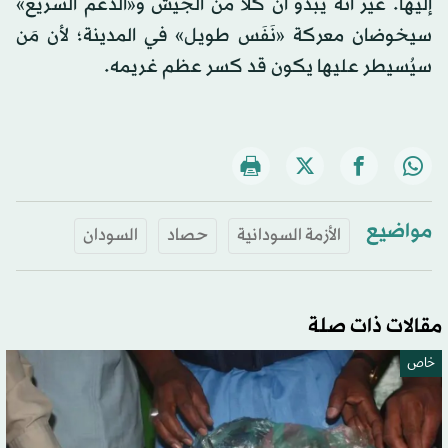
إليها. غير أنه يبدو أن كلاً من الجيش و«الدعم السريع»
سيخوضان معركة «نَفَس طويل» في المدينة؛ لأن مَن
سيُسيطر عليها يكون قد كسر عظم غريمه.
مواضيع
الأزمة السودانية
حصاد
السودان
مقالات ذات صلة
خاص