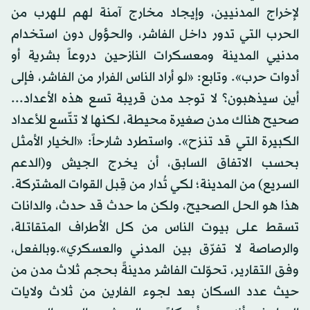
لإخراج المدنيين، وإيجاد مخارج آمنة لهم للهرب من
الحرب التي تدور داخل الفاشر، والحؤول دون استخدام
مدنيي المدينة ومعسكرات النازحين دروعاً بشرية أو
أدوات حرب». وتابع: «لو أراد الناس الفرار من الفاشر، فإلى
أين سيذهبون؟ لا توجد مدن قريبة تسع هذه الأعداد...
صحيح هناك مدن صغيرة محيطة، لكنها لا تتّسع للأعداد
الكبيرة التي قد تنزح». واستطرد شارحاً: «الخيار الأمثل
بحسب الاتفاق السابق، أن يخرج الجيش و(الدعم
السريع) من المدينة؛ لكي تُدار من قِبل القوات المشتركة.
هذا هو الحل الصحيح، ولكن ما حدث قد حدث، والدانات
تسقط على بيوت الناس من كل الأطراف المتقاتلة،
والرصاصة لا تفرّق بين المدني والعسكري».وبالفعل،
وفق التقارير، تحوّلت الفاشر مدينةً بحجم ثلاث مدن من
حيث عدد السكان بعد لجوء الفارين من ثلاث ولايات