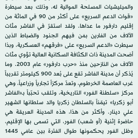
والميليشيات المسلحة الموالية له، وذلك بعد سيطرة
«قوات الدعم السريع» على أكثر من 90 في المائة من
إقليم دارفور ما عداها. ولقد استقرّ في الفاشر مئات
الآلاف من الفارين بمَن فيهم الجنود والضباط الذين
سيطرت «الدعم السريع» على «فرقهم» العسكرية، وبذا
أضحت المدينة ذات الكثافة السكانية العالية تؤوي مئات
الآلاف من النازحين منذ «حرب دارفور» عام 2003. وما
يُذكر أن مدينة الفاشر تقع على بُعد 900 كيلومتر تقريباً
غرب العاصمة الخرطوم، وتعدّ مركزاً تجارياً وزراعياً، وهي
مركز «سلطنة الفور» التاريخية، وتلقب تحبّباً بـ«الفاشر
أبو زكريا» تيمّناً بالسلطان زكريا والد سلطانها الشهير
علي دينار. وأكثر من هذا، هذه المدينة العريقة هي
حاضرة إثنية (أو شعب) الفور، التي تسمى بها الإقليم،
وظل الفور يحكمونها طوال الفترة بين عامَي 1445