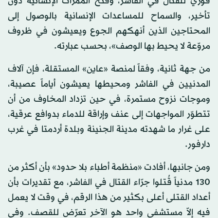
فوري للقتال في الفاشر، وفتح الممرات الإنسانية دون
تأخير، والسماح للمساعدات الإنسانية بالوصول إلى
المحتاجين الذين أنهكهم الجوع ويعيشون في ظروف
مروّعة لا يحيط بها الوصف»، بحسب عبارته.
من جهة ثانية، وفقاً لمنصة «عاين» المستقلة، فإن آلاف
المدنيين في الفاشر ومحيطها يعيشون أياماً عصيبة،
وموجات نزوح مستمرة، في حين تزداد المخاوف من أن
تتطوّر المواجهات إلى عنف وإراقة للدماء بدوافع عرقية،
على غرار ما شهدته مدينة الجنينة وبلدة أردمتا في غرب
دارفور.
ومن جانبها، أفادت «منظمة أطباء بلا حدود» بأن أكثر من
130 مدنياً قُتلوا جرّاء القتال في الفاشر، مع تقديرات بأن
أعداد القتلى أعلى بكثير من هذا الرقم، في وقت لا يعمل
فيه إلاّ مستشفى واحد هو الآخر تعرّض للقصف. وفي