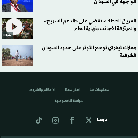
الواجهة في السودان
الفريق العطا: سنقضي على «الدعم السريع»
والمرتزقة الأجانب بنهاية العام
00:47
معارك تيغراي توسع التوتر على حدود السودان
الشرقية
معلومات عنا
اعلن معنا
الأحكام والشروط
سياسة الخصوصية
تابعنا