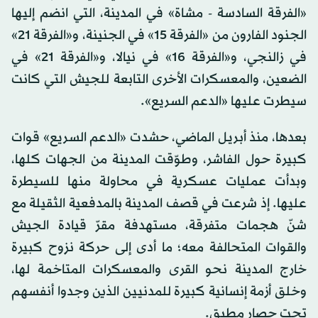
«الفرقة السادسة - مشاة» في المدينة، التي انضم إليها
الجنود الفارون من «الفرقة 15» في الجنينة، و«الفرقة 21»
في زالنجي، و«الفرقة 16» في نيالا، و«الفرقة 21» في
الضعين، والمعسكرات الأخرى التابعة للجيش التي كانت
سيطرت عليها «الدعم السريع».
بعدها، منذ أبريل الماضي، حشدت «الدعم السريع» قوات
كبيرة حول الفاشر، وطوّقت المدينة من الجهات كلها،
وبدأت عمليات عسكرية في محاولة منها للسيطرة
عليها. إذ شرعت في قصف المدينة بالمدفعية الثقيلة مع
شنّ هجمات متفرقة، مستهدفة مقرّ قيادة الجيش
والقوات المتحالفة معه؛ ما أدى إلى حركة نزوح كبيرة
خارج المدينة نحو القرى والمعسكرات المتاخمة لها،
وخلق أزمة إنسانية كبيرة للمدنيين الذين وجدوا أنفسهم
تحت حصار مطبق.