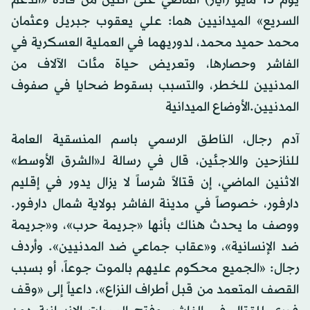
السريع» الميدانيين هما: علي يعقوب جبريل وعثمان
محمد حميد محمد، لدوريهما في العملية العسكرية في
الفاشر وحصارها، وتعريض حياة مئات الآلاف من
المدنيين للخطر، والتسبب بسقوط ضحايا في صفوف
المدنيين.الأوضاع الميدانية
آدم رجال، الناطق الرسمي باسم المنسقية العامة
للنازحين واللاجئين، قال في رسالة لـ«الشرق الأوسط»
الاثنين الماضي، إن قتالاً شرساً لا يزال يدور في إقليم
دارفور، خصوصاً في مدينة الفاشر بولاية شمال دارفور.
ووصف ما يحدث هناك بأنها «جريمة حرب»، و«جريمة
ضد الإنسانية»، و«عقاب جماعي ضد المدنيين». وأردف
رجال: «الجميع محكوم عليهم بالموت جوعاً، أو بسبب
القصف المتعمد من قبل أطراف النزاع»، داعياً إلى «وقف