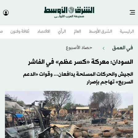
الرئيسية
الشرق الأوسط​
العالم
الرأي
الاقتصاد
ثقافة وفنون
صح
في العمق
حصاد الأسبوع
السودان: معركة «كسر عظم» في الفاشر
الجيش والحركات المسلحة يدافعان... وقوات «الدعم
السريع» تهاجم بإصرار