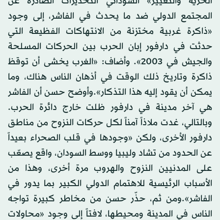
الحرية والتغيير» السوداني التحذيرات الصادرة عن
المجتمع الدولي ضد ما يحدث في الفاشر، إلى وجود
«ذاكرة غربية مختزنة من الانتهاكات الفظيعة التي
حدثت في دارفور إبان الحرب بين الحركات المسلحة
والجيش في 2003». وأضاف: «الغرب يخشى أن توقظ
ذاكرة وتاريخ ذلك الوقت في أذهان الناس هناك، وما
يمكن أن يقود إليه هذا التذكار».وأوضح حسن أن الفاشر
هي آخر مدينة في دارفور ظلت خارج دائرة الحرب.
وبالتالي، غدت ملاذاً آمناً لكل حركات النزوح من مناطق
دارفور الأخرى، ولكن «وجودها في قلب الصحراء بعيداً
عن الحدود من تشاد وليبيا ووسط السودان، واقع يصعّب
على المدنيين النزوح والهروب مرة أخرى، وهذا من
الأسباب الرئيسية للاهتمام الدولي الكبير بما يدور في
الفاشر».ومن ثم، حذّر حسن من مخاطر كبيرة تواجه
الناس في المدينة ومحيطها، لافتاً إلى وجود «محاولات