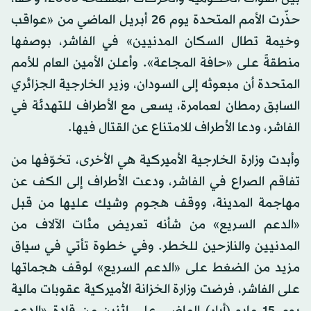
حذّرت الأمم المتحدة يوم 26 أبريل الماضي من «عواقب
وخيمة تطال السكان المدنيين» في الفاشر، بوصفها
منطقةً على «حافة المجاعة». وأعلن الأمين العام للأمم
المتحدة أن مبعوثه إلى السودان، وزير الخارجية الجزائري
السابق رمطان لعمامرة، يسعى مع الأطراف للتهدئة في
الفاشر، ودعا الأطراف للامتناع عن القتال فيها.
وأبدت وزارة الخارجية الأميركية هي الأخرى، تخوّفها من
تفاقم الصراع في الفاشر، ودعت الأطراف إلى الكف عن
مهاجمة المدينة، ووقف هجوم وشيك عليها من قبل
«الدعم السريع» من شأنه تعريض مئات الآلاف من
المدنيين والنازحين للخطر. وفي خطوة تأتي في سياق
مزيد من الضغط على «الدعم السريع» لوقف هجماتها
على الفاشر، فرضت وزارة الخزانة الأميركية عقوبات مالية
يوم 15 مايو (أيار) الماضي على اثنين من قادة «الدعم