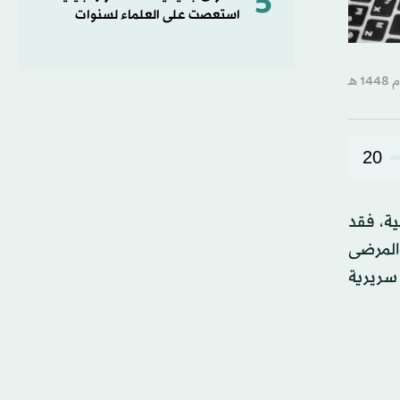
5
استعصت على العلماء لسنوات
20
ية، فقد
المرضى
 سريرية