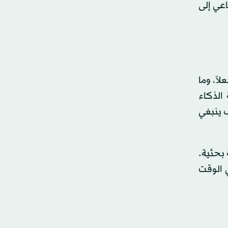
عي إلى
اً، وما
الذكاء
 ينبغي
 بحثية.
ي الوقت