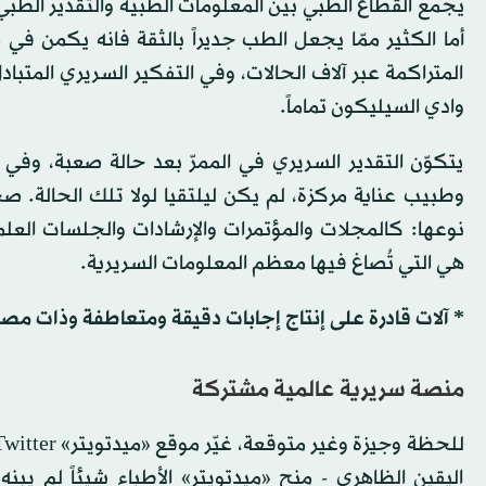
يجمع القطاع الطبي بين المعلومات الطبية والتقدير الطبي، 
أما الكثير ممّا يجعل الطب جديراً بالثقة فانه يكمن في م
المتراكمة عبر آلاف الحالات، وفي التفكير السريري المتبادل
وادي السيليكون تماماً.
يتكوّن التقدير السريري في الممرّ بعد حالة صعبة، وفي
وطبيب عناية مركزة، لم يكن ليلتقيا لولا تلك الحالة.
نوعها: كالمجلات والمؤتمرات والإرشادات والجلسات العلمي
هي التي تُصاغ فيها معظم المعلومات السريرية.
* آلات قادرة على إنتاج إجابات دقيقة ومتعاطفة وذات مصد
منصة سريرية عالمية مشتركة
اليقين الظاهري - منح «ميدتويتر» الأطباء شيئاً لم يب