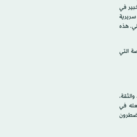
بير في
سريرية
لي. هذه
ة التي
والثقة،
عله في
يُضطرون