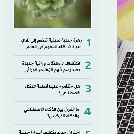
1
زهرة جبلية صينية تنضم إلى نادي
النباتات آكلة اللحوم في العالم
2
اكتشاف 3 معدّلات وراثية جديدة
يعيد رسم فهم الزهايمر الوراثي
3
هل «تتآمر» علينا أنظمة الذكاء
الاصطناعي؟
4
ما الفرق بين الذكاء الاصطناعي
والذكاء التركيبي؟
اختراق جديد يكشف أسراراً جينية