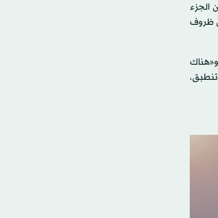
 الجزء
ل ظروف
 و«هناك
تنطبق،