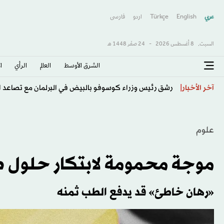
عربي
English
Türkçe
اردو
فارسى
السبت,
8 أغسطس 2026
-
24 صفَر 1448 هـ
الشرق الأوسط​
العالم
الرأي
ا
إيران ومقامرة «هرمز»... من فرصة التسوية إلى خطر العزلة
آخر الأخبار
علوم
موجة محمومة لابتكار حلول ط
«رهان خاطئ» قد يدفع الطب ثمنه