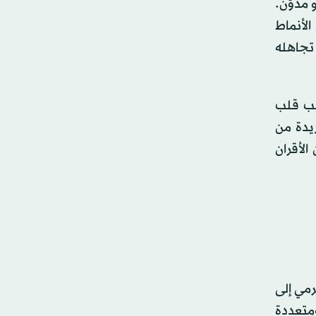
 مدوّن.
الأنماط
 تجاهله
يب قلب
يدة من
الأقران
افس الهرمي إلى
متعددة