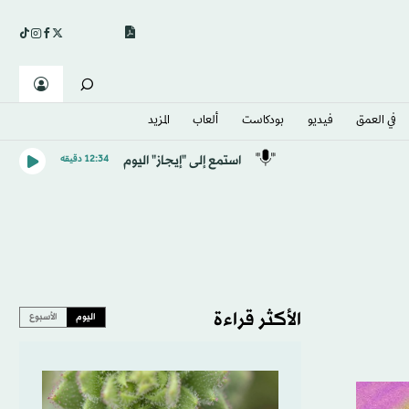
في العمق
فيديو
بودكاست
ألعاب
المزيد
استمع إلى "إيجاز" اليوم
12:34 دقيقه
الأكثر قراءة
اليوم
الأسبوع