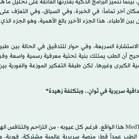
بينما تتميز البرامج الذكية بقدرتها الفائقة على تحليل ما هو
كان آخر تماماً: في الخبرة، وفي السياق، وفي التعرّف على 
 بين الأطباء. هذا الجزء الأخير بالغ الأهمية، وهو الجزء الذي
 الاستشارة السريعة، وفي حوار للتدقيق في الحالة بين طب
 صحيح أن الطب يمتلك بنية تحتية معرفية رسمية واسعة وفر
ة الكبرى وغيرها. لكن طبقة التفكير الموزعة والفورية بين 
اقية سريرية في ثوانٍ.. وبتكلفة زهيدة*
للحظة وجيزة وغير متوقعة، غيّر موقع «ميدتويتر» MedTwitter هذا الواقع. فرغم كل عيوبه - من التزاحم والتن
نه الطب عمداً قط: منصة سريرية عالمية مشتركة، فورية، و