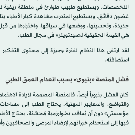
التخصصات. ويستطيع طبيب طوارئ في منطقة ريفية نش
غضون دقائق. ويستطيع المتدرب مشاهدة كبار الأطباء ين
جديدة، وتحسينها، ووضعها في سياقها، واختبارها من قبل 
هي القيمة الحقيقية لـ«ميدتويتر» في مجال الطب.
لقد ارتقى هذا النظام لفترة وجيزة إلى مستوى التفكير
استضافته.
فشل المنصة «بنيوي» بسبب انعدام العمق الطبي
كان الفشل بنيوياً أيضاً. فالمنصة المصممة لزيادة الاهتم
والتواضع، والمعايير المهنية. يحتاج الطب إلى مساحا
مؤسستي» دون أن يُعاقب بخوارزمية مُحسَّنة. يحتاج الأطباء
فيها إلى استخدام خبراتهم لإرضاء المرضى والصحافيين وأ