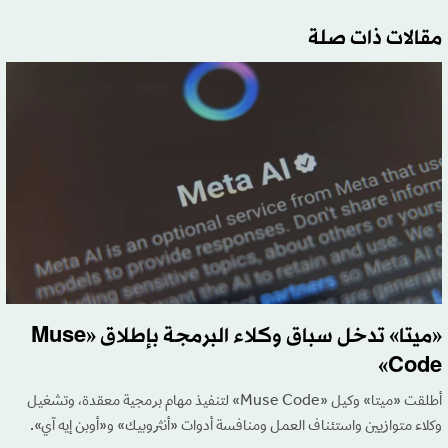
مقالات ذات صلة
«ميتا» تدخل سباق وكلاء البرمجة بإطلاق «Muse
Code»
أطلقت «ميتا» وكيل «Muse Code» لتنفيذ مهام برمجية معقدة، وتشغيل
وكلاء متوازيين واستئناف العمل ومنافسة أدوات «أنثروبيك» و«أوبن إيه آي».