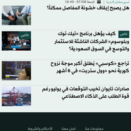
نسيم رمضان (لندن)
الجمعة 07/08 - 16:40
هل يصبح إيقاف خشونة المفاصل ممكناً؟
كيف يؤهل برنامج «تيك توك
خاص
خاص
وبلوسوم» الشركات الناشئة للاستثمار
والتوسع في السوق السعودية؟
تراجع «كوسبي» يُطلق أكبر موجة نزوح
كورية نحو «وول ستريت» في 6 أشهر
صادرات تايوان تخيب التوقعات في يوليو رغم
قوة الطلب على الذكاء الاصطناعي
معلومات عنا
اعلن معنا
الأحكام والشروط