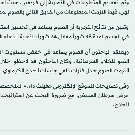
وتم تقسيم المتطوعات في التجربة إلى فريقين، حيث استم
لهن، فيما التزمت المتطوعات من الفريق الثاني بالصوم لمدة 36 ساعة قبل جلسة العلاج الكيماوي و24 ساعة بعد الج
وتبين من نتائج التجربة أن الصوم يساعد في تحسين است
في الجسم لمدة 38 شهراً مقابل 24 شهراً بالنسبة للنساء اللاتي واصلن نظامهن الغذائي المعتاد.
ويعتقد الباحثون أن الصوم يساعد في خفض مستويات الإنس
النمو للخلايا السرطانية. وكان الباحثون قد لاحظوا خل
التزمت الصوم خلال فترات تلقي جلسات العلاج الكيماوي.
وفي تصريحات للموقع الإلكتروني «هيلث داي» المتخصص في
مرض سرطان المبيض، مع ضرورة البحث عن استراتيجيا
للعلاج.