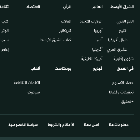
الشرق الأوسط​
العالم
الرأي
الاقتصاد
ثقافة
العالم العربي
الولايات المتحدة
المقالات
كتب
الخليج
أوروبا
كاريكاتير
الوتر 
شمال أفريقيا
آسيا
كتاب الشرق الأوسط
سينما
المشرق العربي
أفريقيا
إعلام
شؤون إقليمية
أميركا اللاتينية
في العمق
فيديو
بودكاست
ألعاب
حصاد الأسبوع
الكلمات المتقاطعة
تحقيقات وقضايا
سودوكو
+تحقيق
معلومات عنا
اعلن معنا
الأحكام والشروط
سياسة الخصوصية