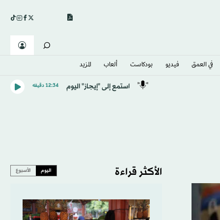
في العمق
فيديو
بودكاست
ألعاب
المزيد
استمع إلى "إيجاز" اليوم
12:34 دقيقه
الأكثر قراءة
اليوم
الأسبوع