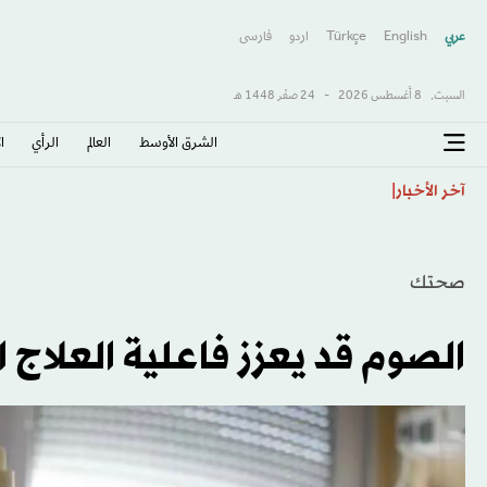
عربي
English
Türkçe
اردو
فارسى
السبت,
8 أغسطس 2026
-
24 صفَر 1448 هـ
الشرق الأوسط​
العالم
الرأي
ا
بطل «ليلة الرباط» على رادار الأهلي
آخر الأخبار
صحتك
الصوم قد يعزز فاعلية العلاج