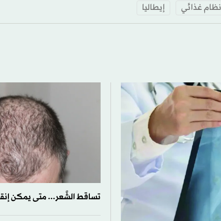
ظام غذائي
إيطاليا
تساقط الشَّعر... متى يمكن إنقاذ