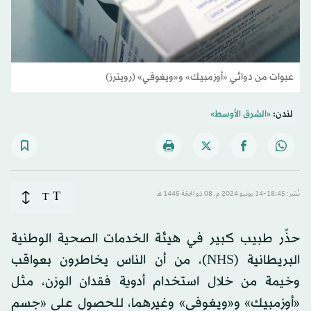
عبوات من دوائي «أوزمبيك» و«ويغوفي» (رويترز)
لندن:
«الشرق الأوسط»
T
نُشر: 18:45-14 يونيو 2024 م ـ 08 ذو الحِجّة 1445 هـ
T
حذّر طبيب كبير في هيئة الخدمات الصحية الوطنية
البريطانية (NHS)، من أن الناس يخاطرون بعواقب
وخيمة من خلال استخدام أدوية فقدان الوزن، مثل
«أوزمبيك» و«ويغوفي» وغيرهما، للحصول على «جسم