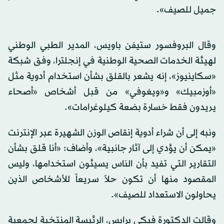
جميل للصيف».
وقال البروفسور ستيفن باويس، المدير الطبي الوطني
لهيئة الخدمات الصحية الوطنية في إنجلترا، وفق شبكة
«سكاينيوز»، إنه يشعر بالقلق بشأن استخدام أدوية مثل
«أوزمبيك» و«ويغوفي» من قبل أشخاص «أصحاء
يريدون فقط خسارة بضعة كيلوغرامات».
ونبه إلى أن شراء أدوية إنقاص الوزن الشهيرة عبر الإنترنت
«يمكن أن يؤدي إلى آثار جانبية»، وأضاف: «أنا قلق بشأن
التقارير التي تفيد بأن الناس يسيئون استخدامها، وليس
المقصود منها أن تكون حلاً سريعاً للأشخاص الذين
يحاولون الاستعداد للصيف».
وقالت الدكتورة فيكي برايس، الرئيسة المنتخبة لجمعية