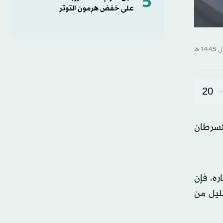
5
على خفض هرمون التوتر
20
لسرطان
 يجري البحث في إطاره، فإن
ليل من