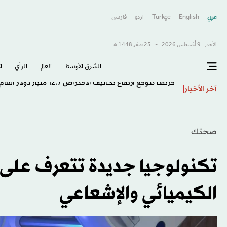
عربي
English
Türkçe
اردو
فارسى
الأحد,
9 أغسطس 2026
-
25 صفَر 1448 هـ
الشرق الأوسط​
العالم
الرأي
ا
فرنسا تتوقع ارتفاع تكاليف الاقتراض 12.7 مليار دولار العام الحالي
آخر الأخبار
صحتك
تكنولوجيا جديدة تتعرف على ا
الكيميائي والإشعاعي