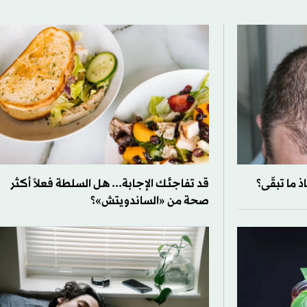
 ما تبقّى؟
قد تفاجئك الإجابة... هل السلطة فعلاً أكثر
صحة من «الساندويتش»؟