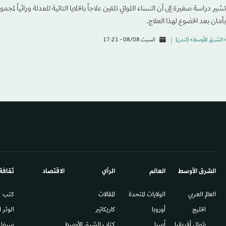
تشير دراسة ‌صغيرة إلى أن النساء اللواتي تلقين علاجاً بالخلايا التائية المعدلة وراثياً لم
بأمان بعد الخضوع لهذا العلاج.
«الشرق الأوسط» (لندن)
السبت 08/08 - 17:21
الشرق الأوسط​
العالم
الرأي
الاقتصاد
ثقافة
العالم العربي
الولايات المتحدة
المقالات
كتب
الخليج
أوروبا
كاريكاتير
الوتر 
شمال أفريقيا
آسيا
كتاب الشرق الأوسط
سينما