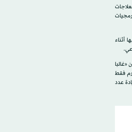
علاجات
برمجيات
 أثناء
عي.
 «غالبا
ورم فقط
ادة عدد