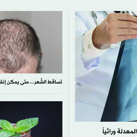
تساقط الشَّعر... متى يمكن إنقاذ
لمعدلة وراثياً