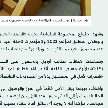
أوزيل متحدثاً إلى نواب المجموعة البرلمانية لحزب «الشعب الجمهوري» وس
وشهد اجتماع المجموعة البرلمانية لحزب «الشعب الجمهو
عدد من رموز الحزب من النواب والوزراء ورؤساء بلديات تابعة
وتصاعدت هتافات تطالب أوزيل بالحصول على السلطة 
(كليتشدارأوغلو)» في القاعة، أثناء إلقاء خطابه، ليرد قائ
«شعارات الأمل في المستقبل بدلاً من التصريحات الغاضبة»
وأضاف: «بينما يبقى الأمل قائماً في الفوز والوصول إ
الحالية»، مشيراً إلى أنه تم جمع العدد اللازم من توقيعات
مجالسه، مؤكداً أنه لا يوجد أي عائق أمام عقده بسبب 