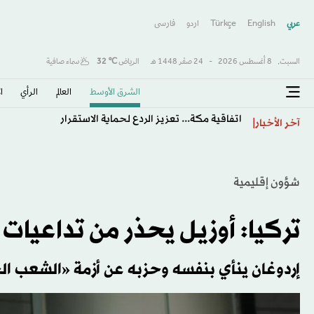
عربي
English
Türkçe
اردو
فارسى
السبت,
8 أغسطس 2026
-
24 صفَر 1448 هـ
الرياض
℃
32
سماء صافية
الشرق الأوسط​
العالم
الرأي
ا
اتفاقية مكة... تعزيز الردع لحماية الاستقرار
آخر الأخبار
شؤون إقليمية
تركيا: أوزيل يحذر من تداعيا
إردوغان ينأي بنفسه وحزبه عن أزمة «الشعب ا