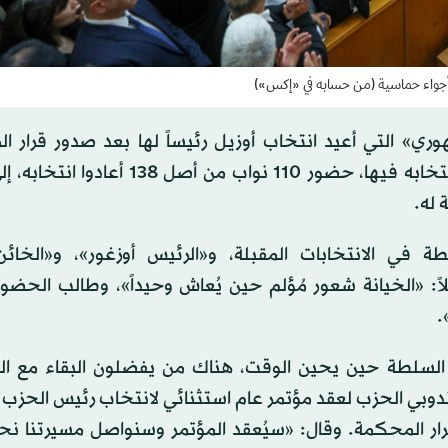
ط أجواء حماسية (من حسابه في «إكس»)
ري» التي أعيد انتخاب أوزيل رئيساً لها بعد صدور قرار ا
بالبطلان المطلق لمؤتمر 2023 و3 مؤتمرات لاحقة أعيد انتخابه فيها، حضور 110 نواب 
 له.
في الانتخابات المقبلة، و«الرئيس أوزغور»، و«الخائ
لاً: «الخيانة شعور مُؤلم حين يُعاش وحيداً»، وطالب الحضور
.
لى السلطة حين يحين الوقت، هناك من يفضلون البقاء مع ا
 مندوبي الحزب لعقد مؤتمر عام استثنائي لانتخاب رئيس الحزب
قرار المحكمة. وقال: «سيُعقد المؤتمر وسنواصل مسيرتنا ن