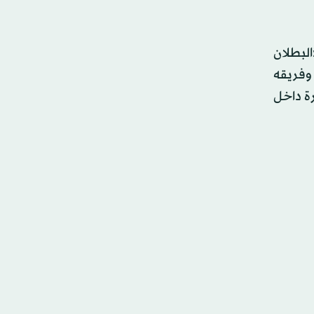
ايو (أيار) الماضي، بـ«البطلان
بر (تشرين الثاني) 2023، وعزل أوزيل وفريقه
رة داخل