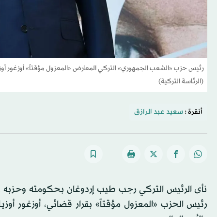
(الرئاسة التركية)
أنقرة :
سعيد عبد الرازق
نأى الرئيس التركي رجب طيب إردوغان بحكومته وحزبه ع
رئيس الحزب «المعزول مؤقتاً» بقرار قضائي، أوزغور أوز