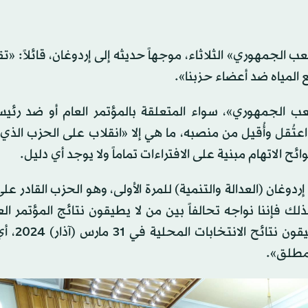
 الجمهوري» الثلاثاء، موجهاً حديثه إلى إردوغان، قائلاً: «ت
المياه ضد أعضاء حزبنا».
ب الجمهوري»، سواء المتعلقة بالمؤتمر العام أو ضد رئيس
اعتُقل وأُقيل من منصبه، ما هي إلا «انقلاب على الحزب ال
ائح الاتهام مبنية على الافتراءات تماماً ولا يوجد أي دليل.
ان (العدالة والتنمية) للمرة الأولى، وهو الحزب القادر عل
للحزب في 5 نوفمبر 2023 (كليتشدا
لمطلق».