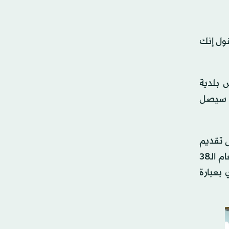
قول إنك
 بلدية
ذي سيصل
ى تقديم
مرشح سيهزم إردوغان في الانتخابات الرئاسية المقبلة، ولذلك فإننا نواجه تحالفاً بين من لا يطيقون نتائج المؤتمر العام الـ38
ر أوغلو)، ومن لا يطيقون نتائح الانتخابات المحلية في 31 مارس (آذار) 2024، أي بعبارة