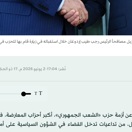
نُشر: 17:04-2 يونيو 2026 م ـ 17 ذو الحِجّة 1447 هـ
T
T
ن أزمة حزب «الشعب الجمهوري»، أكبر أحزاب المعارضة، في
يل، من تداعيات تدخل القضاء في الشؤون السياسية على أمن