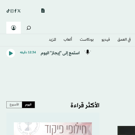
في العمق
فيديو
بودكاست
ألعاب
المزيد
استمع إلى "إيجاز" اليوم
12:34 دقيقه
الأكثر قراءة
اليوم
الأسبوع