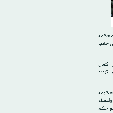
لمحكمة
من أصل 138 أعادوا انتخابه، إلى جانب
ن كمال
 بترديد
لحكومة
 وأعضاء
حو حكم