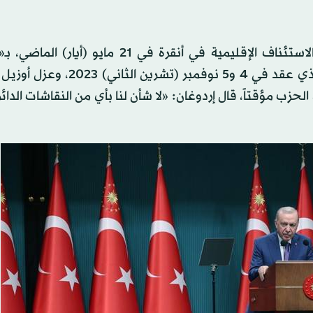
وفي أول تعليق له على الأزمة التي بدأت بقرار محكمة الاستئناف الإقليمية في أنقرة في 21 م
المطلق» لنتائج المؤتمر العام لحزب الشعب الجمهوري الذي عقد في 4 و5 نوفم
حزب مؤقتاً، قال إردوغان: «لا شأن لنا بأي من النقاشات الدائ