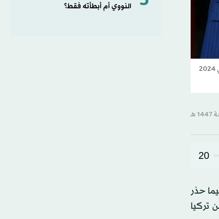
5
النووي أم أبطأته فقط؟
رئيس حزب «الشعب الجمهوري» التركي المعارض «المعزول مؤقتاً» أوزغور أوزيل مصافحاً الرئيس رجب طيب إردوغان خلال استقباله في زيارة قام بها للحزب في 2024
20
ما حذر
 تركيا