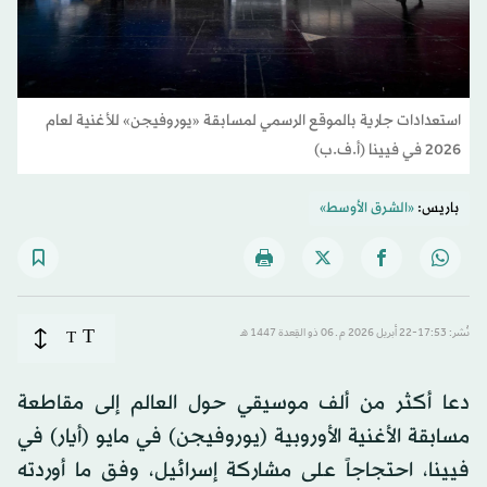
استعدادات جارية بالموقع الرسمي لمسابقة «يوروفيجن» للأغنية لعام
2026 في فيينا (أ.ف.ب)
باريس:
«الشرق الأوسط»
T
نُشر: 17:53-22 أبريل 2026 م ـ 06 ذو القِعدة 1447 هـ
T
دعا أكثر من ألف موسيقي حول العالم إلى مقاطعة
مسابقة الأغنية الأوروبية (يوروفيجن) في مايو (أيار) في
فيينا، احتجاجاً على مشاركة إسرائيل، وفق ما أوردته