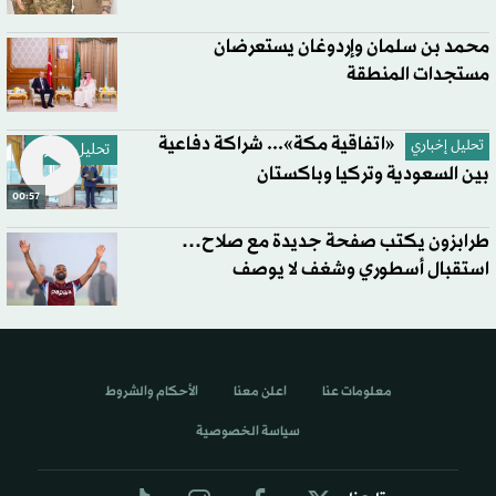
محمد بن سلمان وإردوغان يستعرضان
مستجدات المنطقة
«اتفاقية مكة»... شراكة دفاعية
تحليل إخباري
تحليل إخباري
بين السعودية وتركيا وباكستان
00:57
طرابزون يكتب صفحة جديدة مع صلاح…
استقبال أسطوري وشغف لا يوصف
معلومات عنا
اعلن معنا
الأحكام والشروط
سياسة الخصوصية