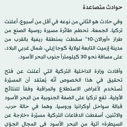
of
حوادث متصاعدة
0
seconds
وفي حادث هو الثاني من نوعه في أقل من أسبوع، أعلنت
تركيا، الجمعة، تحطم طائرة مسيرة روسية الصنع من
طراز «أورالان-10″ سقطت بمنطقة ريفية بالقرب من
مدينة إزميت التابعة لولاية كوجا إيلي، شمال غربي البلاد،
على مسافة نحو 30 كيلومتراً جنوب البحر الأسود.
وأفادت وزارة الداخلية التركية التي أعلنت عن فتح
تحقيق في هذا الخصوص أنّه يُعتقد أن المسيّرة
تُستخدم لأغراض الاستطلاع والمراقبة وفقاً للنتائج
الأولية. تقع تركيا على الضفة الجنوبية من البحر الأسود
قبالة سواحل أوكرانيا وروسيا، وهما في حالة حرب.
والاثنين، أسقطت الدفاعات التركية مسيّرة «خارجة عن
السيطرة» آتية من البحر الأسود في المجال الجوّي