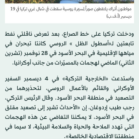
مواطنون أتراك يلتقطون صوراً لمسيّرة روسية سقطت في شمال غربي تركيا في 19
ديسمبر (أ.ف.ب)
ودخلت تركيا على خط الصراع، بعد تعرض ناقلتي نفط
تابعتين لـ«أسطول الظل » الروسي كانتا تبحران في
مياهها الإقليمية في البحر الأسود في 28 نوفمبر (تشرين
الثاني) الماضي لهجمات بالمسيّرات من جانب أوكرانيا.
واستدعت «الخارجية التركية» في 4 ديسمبر السفير
الأوكراني والقائم بالأعمال الروسي، لتحذيرهما من
التصعيد في منطقة البحر الأسود. وقال الرئيس التركي،
رجب طيب إردوغان، إن «الأحداث تشير إلى تصعيد مقلق
في البحر الأسود، لا يمكننا التغاضي عن هذه الهجمات
التي تهدد الملاحة والحياة والسلامة البيئية، لا سيما في
منطقتنا الاقتصادية الخالصة».