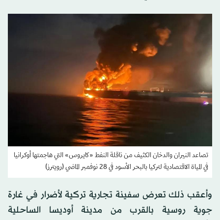
تصاعد النيران والدخان الكثيف من ناقلة النفط «كايروس» التي هاجمتها أوكرانيا
في المياة الاقتصادية لتركيا بالبحر الأسود في 28 نوفمبر الماضي (رويترز)
وأعقب ذلك تعرض سفينة تجارية تركية لأضرار في غارة
جوية روسية بالقرب من مدينة أوديسا الساحلية