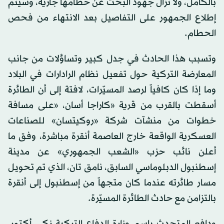
بالكامل، ولا تزال جهود البحث عن حطامها جارية، وسيتم
إطلاع الجمهور على التفاصيل بعد الانتهاء من فحص
الحطام.
وتسبب هذا الحادث في جدل كبير وتساؤلات من جانب
المعارضة التركية حول تفعيل نظام الرادارات في البلاد
وما إذا كان كافياً لرصد المسيّرات، لافتة إلى أن الطائرة
أسقطت بالقرب من قرية «كاراجا أسان، «على مسافة
خطوات من منشآت شركة «روكيتسان» للصناعات
العسكرية الواقعة خارج العاصمة أنقرة مباشرة، وفق ما
أعلن نائب حزب «الشعب الجمهوري» عن مدينة
إسطنبول الدبلوماسي السابق، نامق تان، الذي تم تحويل
مسار طائرته عندما كان متجهاً من إسطنبول إلى أنقرة
بالتزامن مع حادث الطائرة المسيّرة.