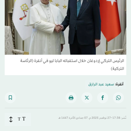
الرئيس التركي إردوغان خلال استقباله البابا ليو في أنقرة (الرئاسة
التركية)
أنقرة:
سعيد عبد الرازق
T
نُشر: 17:38-27 نوفمبر 2025 م ـ 07 جمادى الآخرة 1447 هـ
T