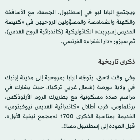
ويجتمع البابا ليو في إسطنبول، الجمعة، مع الأساقفة
والكهنة والشمامسة والمسؤولين الروحيين في «كنيسة
القديس إسبرِيت» الكاثوليكية (كاتدرائية الروح القدس)،
ثم سيزور «دار الفقراء» الفرنسي.
ذكرى تاريخية
وفي وقت لاحق، يتوجّه البابا بمروحية إلى مدينة إزنيك
في ولاية بورصة (شمال غربي تركيا)، حيث يشارك في
مراسم صلاة مسكونية مع بطريرك الروم الأرثوذكس،
برثلماوس، قرب أطلال «كاتدرائية القديس نيوفيتوس»
القديمة بمناسبة الذكرى 1700 لـ«مجمع نيقية الأول»،
قبل العودة إلى إسطنبول مساءً.