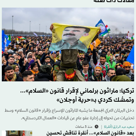
مقالات ذات صلة
تركيا: ماراثون برلماني لإقرار قانون «السلام»...
وتمسُّك كردي بـ«حرية أوجلان»
دخل البرلمان التركي الجمعة ما يشبه الماراثون للإسراع بإقرار «قانون السلام» وسط
تحذيرات من تحوله إلى إدارة عفو عام عن قيادات «العمال الكردستاني».
سعيد عبد الرازق (أنقرة)
منذ 3 ساعات
بعد «قانون السلام»... أنقرة تناقش تحسين