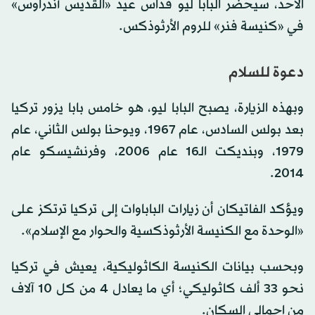
الأحد، سيحضر البابا ليو قداس عيد «القديس أندراوس»
في «كنيسة فنر» للروم الأرثوذكس.
دعوة للسلام
وبهذه الزيارة، يصبح البابا ليو، هو خامس بابا يزور تركيا
بعد بولس السادس، عام 1967، ويوحنا بولس الثاني، عام
1979، وبنديكت الـ16 عام 2006، وفرنشيسكو عام
2014.
ويؤكد الفاتيكان أن زيارات الباباوات إلى تركيا ترتكز على
«الوحدة مع الكنيسة الأرثوذكسية والحوار مع الإسلام».
وبحسب بيانات الكنيسة الكاثوليكية، يعيش في تركيا
نحو 33 ألف كاثوليكي؛ أي ما يعادل 4 من كل 10 آلاف
من إجمالي السكان.