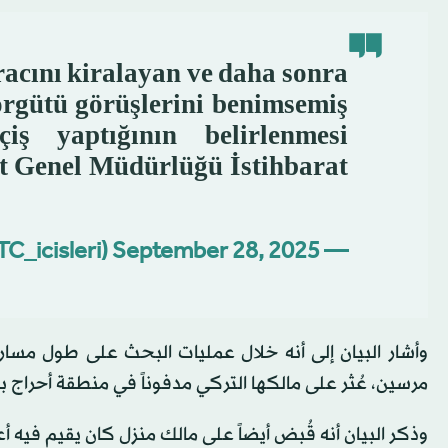
racını kiralayan ve daha sonra
rgütü görüşlerini benimsemiş
çiş yaptığının belirlenmesi
t Genel Müdürlüğü İstihbarat
September 28, 2025
— T.C. İçişleri Bakanlığı (@TC_icisleri)
وأشار البيان إلى أنه خلال عمليات البحث على طول مسا
مرسين، عُثر على مالكها التركي مدفوناً في منطقة أحراج ب
وذكر البيان أنه قُبض أيضاً على مالك منزل كان يقيم فيه 