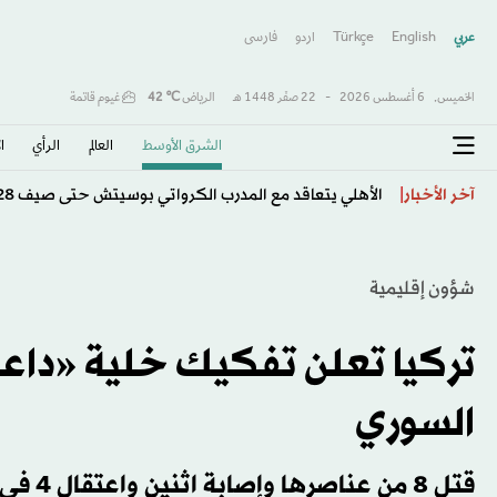
عربي
English
Türkçe
اردو
فارسى
الخميس,
6 أغسطس 2026
-
22 صفَر 1448 هـ
الرياض
℃
42
غيوم قاتمة
الشرق الأوسط​
العالم
الرأي
ا
الأهلي يتعاقد مع المدرب الكرواتي بوسيتش حتى صيف 2028
آخر الأخبار
شؤون إقليمية
تركيا تعلن تفكيك خلية «داعش
السوري
قتل 8 من عناصرها وإصابة اثنين واعتقال 4 في إدلب