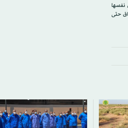
ي يقضي بحل نفسها
اق حتى