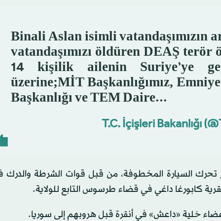
Binali Aslan isimli vatandaşımızın a
vatandaşımızı öldüren DEAŞ terör ö
14 kişilik ailenin Suriye’ye ge
üzerine;MİT Başkanlığımız, Emniye
Başkanlığı ve TEM Daire...
ر تحرك السيارة المخطوفة، من قبل قوات الشرطة والدرك في
قرية كابورغا داغي في قضاء طرسوس التابع للولاية.
أعضاء خلية «داعش» في أنقرة قبل هروبهم إلى سوريا.