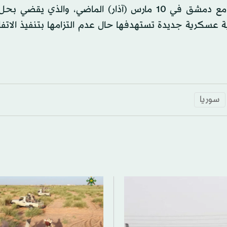
وتتهم تركيا «قسد» بعدم الالتزام بالاتفاق الذي وقعته مع دمشق في 10 مارس (آذار) الماضي، والذ
ة عسكرية جديدة تستهدفها حال عدم التزامها بتنفيذ الاتف
سوريا