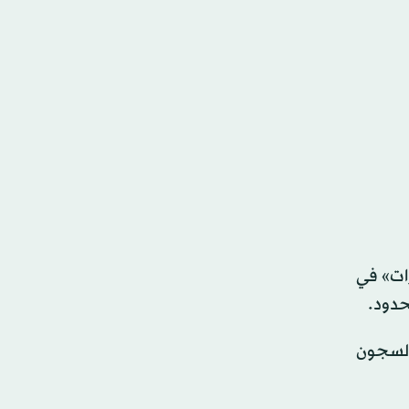
ة باسم «درع الفرات» في
حدود.
 السجون