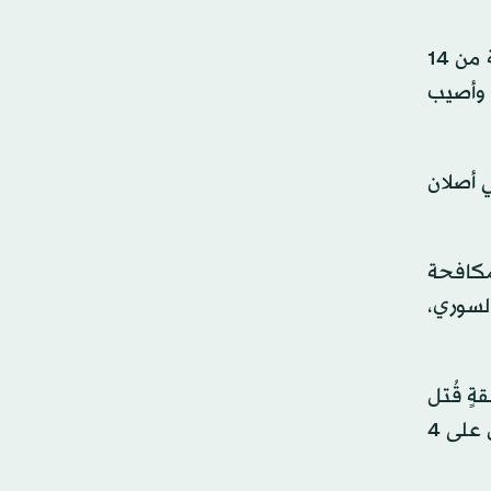
، لمطاردة خلية مكونة من 14
ل خلالها 8 عناصر من الخلية، وأصيب
علي أصلان
 مكافحة
السوري،
ةٍ قُتل
فيها 8 من المشتبه فيهم، وأصيب اثنان، في اشتباكٍ اندلع بعد رفضهم الاستجابة لنداءات الاستسلام، وقد أُلقي القبض على 4