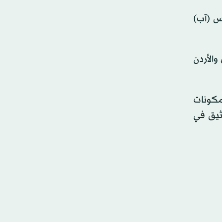
طس (آب)
والأردن
مكونات
وثيق في