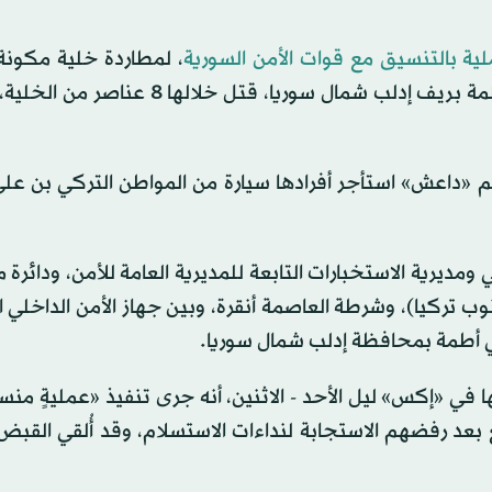
ية بالتنسيق مع قوات الأمن السورية
شخصاً ينتمون إلى تنظيم «داعش» الإرهابي، في مدينة أطمة بريف إدلب شمال سوريا، قت
 14 فرداً، تتبنى فكر تنظيم «داعش» استأجر أفرادها سيارة من المواطن التركي بن 
مديرية الاستخبارات التابعة للمديرية العامة للأمن، ودائرة
ب تركيا)، وشرطة العاصمة أنقرة، وبين جهاز الأمن الداخلي 
ي أطمة بمحافظة إدلب شمال سوريا.
ها في «إكس» ليل الأحد - الاثنين، أنه جرى تنفيذ «عمليةٍ منسق