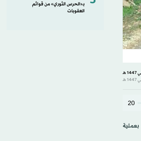
5
بـ«الحرس الثوري» من قوائم
العقوبات
20
بعملية