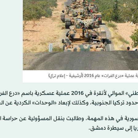
ت» عام 2016 (أرشيفية - إعلام تركي)
ونفذت القوات التركية وفصائل ما كان يعرف بـ«الجيش الوطني» الموالي لأنقرة في 2016 عملية عسكري
د تركيا الجنوبية، وكذلك لإبعاد «الوحدات» الكردية عن ال
السورية في هذه المهمة، وطالبت بنقل المسؤولية عن حراسة
يا إلى سيطرة دمشق.