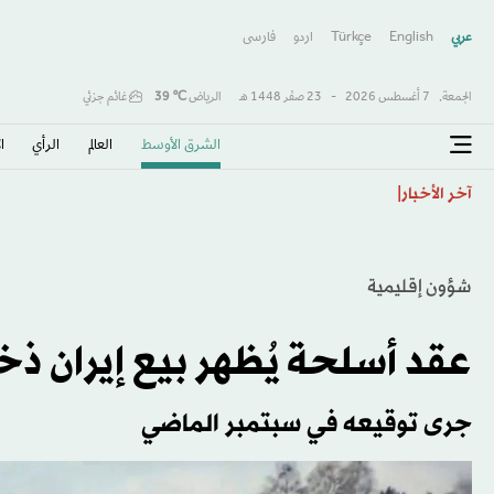
عربي
English
Türkçe
اردو
فارسى
الجمعة,
7 أغسطس 2026
-
23 صفَر 1448 هـ
الرياض
℃
39
غائم جزئي
الشرق الأوسط​
العالم
الرأي
ا
واقعة بمول تجاري في مصر تثير جدلاً حول الصلاة بالأماكن
آخر الأخبار
شؤون إقليمية
عقد أسلحة يُظهر بيع إيران ذخ
جرى توقيعه في سبتمبر الماضي