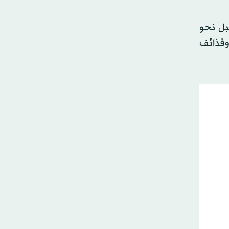
بل نحو
 وقذائف