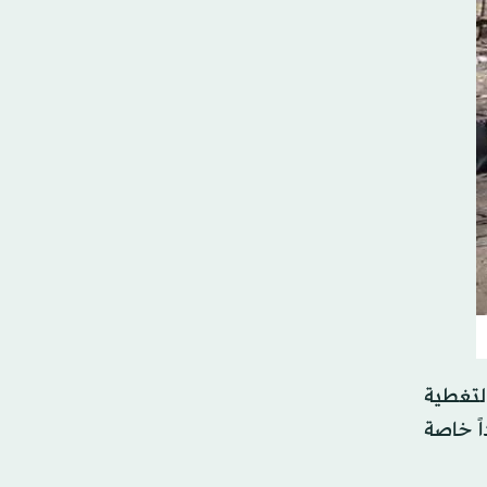
 لتغطية
ً خاصة