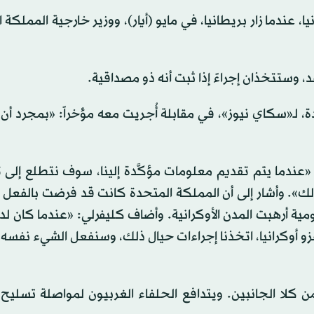
ندما زار بريطانيا، في مايو (أيار)، ووزير خارجية المملكة 
وستتخذان إجراءً إذا ثبت أنه ذو مصداقية.
ة، لـ«سكاي نيوز»، في مقابلة أُجريت معه مؤخراً: «بمجرد أ
عندما يتم تقديم معلومات مؤكَّدة إلينا، سوف نتطلع إلى 
لك». وأشار إلى أن المملكة المتحدة كانت قد فرضت بالفعل
ومية أرهبت المدن الأوكرانية. وأضاف كليفرلي: «عندما كان لدي
زو أوكرانيا، اتخذنا إجراءات حيال ذلك، وسنفعل الشيء نفسه 
ن كلا الجانبين. ويتدافع الحلفاء الغربيون لمواصلة تسليح