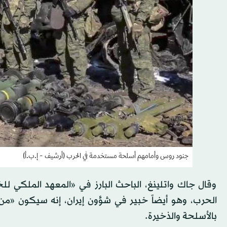
جنود روس وأمامهم أسلحة مستخدمة في الحرب (أرشيف - إ.ب.أ)
وقال جاك واتلينغ، الباحث البارز في «المعهد الملكي لل
الحرب، وهو أيضاً خبير في شؤون إيران، إنه سيكون «من 
بالأسلحة والذخيرة.