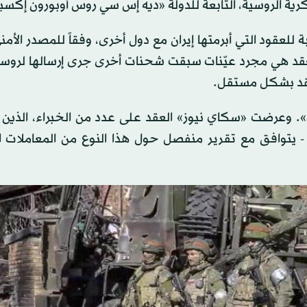
سكرية الروسية، التابعة للدولة «ديه إس سي روس أوبورون إكس
ة للعقود التي أبرمتها إيران مع دول أخرى، وفقاً للمصدر الأمن
لعقد هي مجرد عيّنات سبقت شحنات أخرى جرى إرسالها لروسي
قد بشكل مستقل.
ني قال: «نعتقد أنه أصلي 100 في المائة». وعرضت «سكاي نيوز» العقد على عدد من الخبراء، الذ
لمحتوى كان «معقولاً»، وأن التاريخ - 14 سبتمبر 2022 - يتوافق مع تقرير منفصل حول هذا النوع من المعا