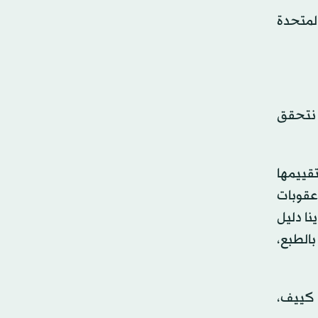
المتحدة
ن نتحقق
تقييمها
 عقوبات
نا دليل
بالطبع،
 كييف،