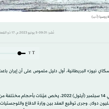
روسيا (أ.ب)
نُشر: 09:31-5 يونيو 2023 م ـ 17 ذو القِعدة 1444 هـ
T
T
اي نيوز» البريطانية، أول دليل ملموس على أن إيران باعت
ويبدو أن العقد المزعوم، المكوَّن من 16 صفحة، والمؤرَّخ في 14 سبتمبر (أيلول) 2022، يخص عيّنات ب
ليون دولار. وجرى توقيع العقد بين وزارة الدفاع واللوجستيات، 