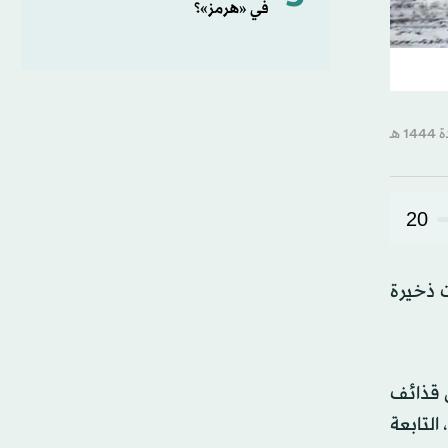
في «هرمز»؟
20
 ذخيرة
أحجام مختلفة من قذائف
التابعة