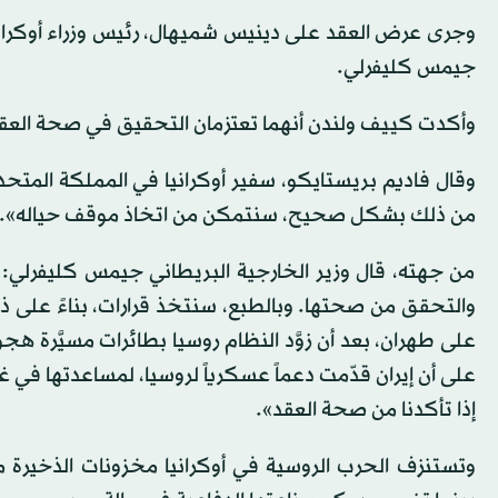
وجرى عرض العقد على دينيس شميهال، رئيس وزراء أوكرانيا، ع
جيمس كليفرلي.
وأكدت كييف ولندن أنهما تعتزمان التحقيق في صحة العقد، 
وقال فاديم بريستايكو، سفير أوكرانيا في المملكة المتحد
من ذلك بشكل صحيح، سنتمكن من اتخاذ موقف حياله».
من جهته، قال وزير الخارجية البريطاني جيمس كليفرلي: «
والتحقق من صحتها. وبالطبع، سنتخذ قرارات، بناءً على ذ
على طهران، بعد أن زوَّد النظام روسيا بطائرات مسيَّرة هج
على أن إيران قدّمت دعماً عسكرياً لروسيا، لمساعدتها في غ
إذا تأكدنا من صحة العقد».
وتستنزف الحرب الروسية في أوكرانيا مخزونات الذخيرة م