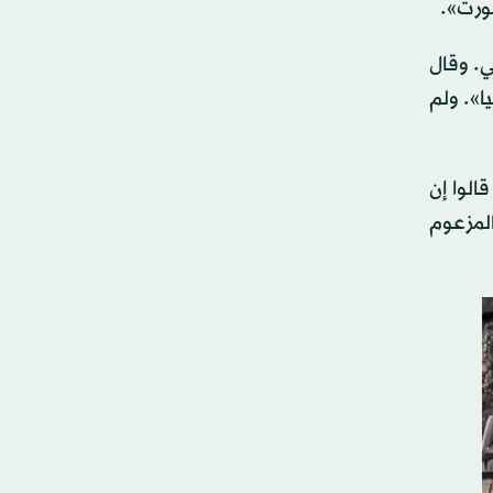
بورت».
ي. وقال
ا». ولم
ين قالوا إن
ملات المزعوم