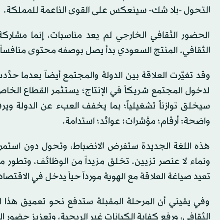
التحول -بلا شك- سينعكس على القوى الناعمة للمملكة.
الحضور الثقافي الخارجي لم يعد مناسبات، إنما مشاركة
الثقافي. المنتج السعودي بدأ يصل بوصفه محتوى منافساً، لا ت
وقد تغيَّرت العلاقة بين الدولة والمجتمع أيضاً بعدما حدّ
لدخول المجتمع شريكاً في الإنتاج؛ يستثمر القطاع الخاص؛ و
سيخلق توازناً تشغيلياً؛ بما يخفف العبء عن الدولة ويرف
واضحة: أرقام؛ مؤشرات؛ عوائد؛ استدامة.
هذه اللغة الجديدة ستفرض الانضباط، وتحول دون استمرار ا
ونماء لا عنصر تزيين. تخلق مزيداً من الوظائف، وتطور مز
تعيد صياغة العلاقة مع الهوية مورداً حياً يدخل في الاقتصاد 
وفي يقيني أن المرحلة المقبلة ستدفع نحو تعميق هذا ال
الثقافي، ورفع كفاية الكيانات غير الربحية، وتعزيز حضور ا