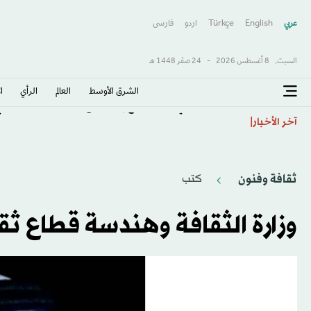
عربي
English
Türkçe
اردو
فارسى
السبت,
8 أغسطس 2026
-
24 صفَر 1448 هـ
الشرق الأوسط​
العالم
الرأي
ا
استهداف أمني بالتزامن مع إعادة فتح مطار دير الزور الدولي
آخر الأخبار
ثقافة وفنون
كتب
وزارة الثقافة وهندسة قطاع ث