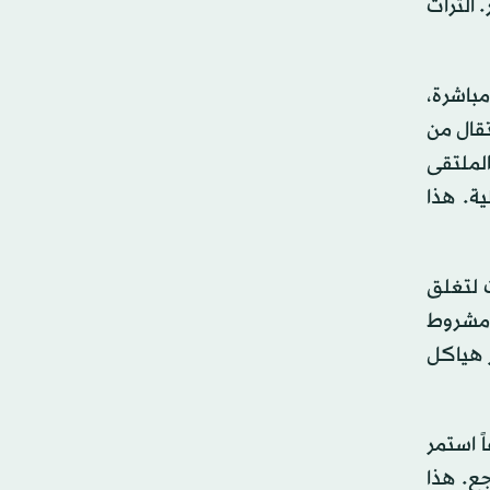
 التراث
باشرة،
قال من
الملتقى
ة. هذا
ت لتغلق
 مشروط
ر هياكل
ً استمر
جع. هذا