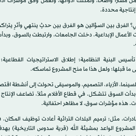
ل مساراً واضحاً، وتمتلك أدواتها، وتعمل وفق مؤشرات أداء
إنتاجية محددة.
ني؟ الفرق بين السؤالين هو الفرق بين حدثٍ ينتهي وأثرٍ يتراك
 الأعمال الإبداعية. دخلت الجامعات، وارتبطت بالسوق، وبدأ
.
سيس البنية النظامية؛ إطلاق الاستراتيجيات القطاعية؛
 ما قبلها؛ ولعل هذا ما منح المشروع تماسكه.
سينما، الأزياء، التصميم، والموسيقى تحولت إلى أنشطة اقتصا
 السوق تتشكل. في قطاع الأفلام مثلاً، تضاعف الإنتاج 
ت. هذه مؤشرات سوق، لا مظاهر احتفالية.
ادرات، مثل: ترميم البلدات التراثية أعادت توظيف المكان.
ق المشروع الواعد بمشيئة الله (قرية سدوس التاريخية) به