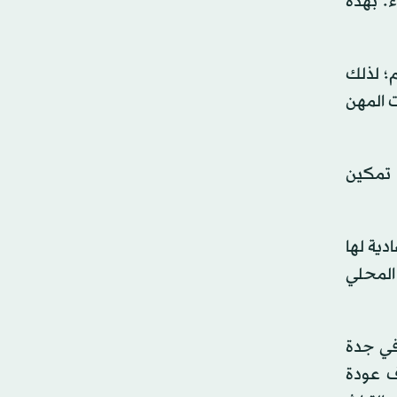
. بهذه
م؛ لذلك
ت المهن
 تمكين
دية لها
المحلي
 في جدة
دف عودة