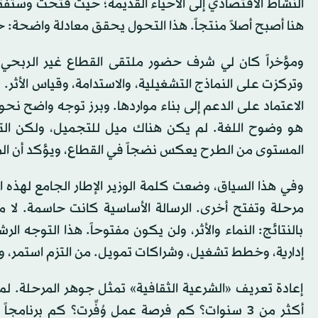
النشاط الاقتصادي إلى الأحياء القديمة؛ حيث فُتحت وستُ
هنا أصبح أصلاً منتجاً. هذا التحول يحقق معادلة واضحة: ح
ومؤخراً كان لي شرف حضور ملتقى القطاع غير الربحي ا
وتركزت على النماذج التشغيلية، والاستدامة، وقياس الأ
الاعتماد على الدعم إلى بناء مواردها. وبرز توجه واضح نحو ا
هو وضوح اللغة. لم يكن هناك ميل للتجميل، ولكن الترك
المستوى من الطرح يعكس نضجاً في القطاع، ويؤكد أن الم
وفي هذا السياق، وضعت كلمة الوزير الإطار الجامع لهذه 
مرحلة وتفتح أخرى. الرسالة الأساسية كانت حاسمة. لا 
بالنتائج: النماء والأثر، ولن يكون مفتوحاً. هذا التوجه 
إدارية، وخطط تشغيل، وشراكات تمويل. من التزم استمر، و
إعادة تعريف «الشرعية الثقافية» تمثل جوهر المرحلة. لم تع
أكثر من 3 سنوات؟ كم فرصة عمل وُفِّرت؟ كم برنا