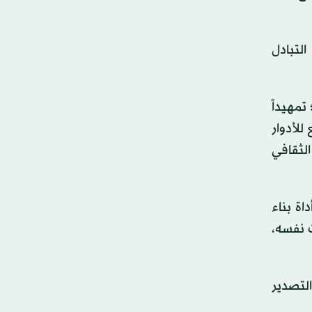
لتبادل
تمهيداً
للأدوار
الثقافي
اة بناء
ت نفسه،
لتصدير