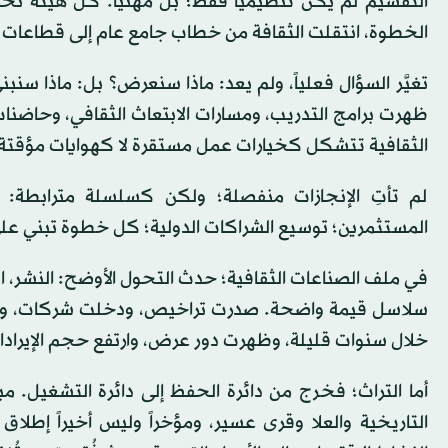
التقسيم لم يكن تنظيمياً فقط؛ بل مهنياً. كل هيئة تحم
الخطوة، انتقلت الثقافة من خطاب جامع عام إلى قطاعات 
تغيَّر السؤال فعلياً، ولم يعد: ماذا سنعرض؟ بل: ماذا سنب
ظهرت برامج التدريب، ومسارات الابتعاث الثقافي، وحاضنات
الثقافية تتشكل كخيارات عمل مستقرة لا كهوايات مؤقتة
لم تأتِ الإنجازات منفصلة؛ ولكن كسلسلة مترابطة: تأ
المستثمرين؛ توسيع الشراكات الدولية؛ كل خطوة تبني على
في ملف الصناعات الثقافية؛ حدث التحول الأوضح: النشر، ال
سلاسل قيمة واضحة. صدرت تراخيص، ودخلت شركات، وبدأت
خلال سنوات قليلة، وظهرت دور عرض، وارتفع حجم الإيرادا
أما التراث؛ فخرج من دائرة الحفظ إلى دائرة التشغيل. مب
التاريخية والعلا وقرى عسير، ومؤخراً وليس أخيراً إطلا