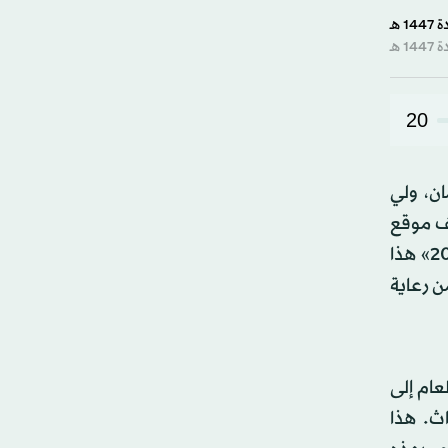
20
ن، ولي
يف موقع
الثقافة داخل الدولة. ودخل ضمن صميم مشروع وطني يرسخ بناء الاقتصاد والمجتمع والهوية معاً؛ إذ حدَّدت «رؤية 2030» هذا
ن رعاية
عام إلى
ث. هذا