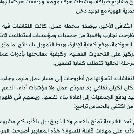
فتح مشاريع ضيافة، ونشطت حرف مهمة، وارتفعت حركة الزوار.
ماية الهوية مع توليد دخل.
لثقافي الأخير، بوصفه محطة عمل. كانت النقاشات فيه م
ثر. طُرحت تجارب واقعية من جمعيات ومؤسسات استطاعت الانت
لحوكمة، ورفع كفاية الإدارة، وربط التمويل بالنتائج. ما ميَّز 
يز على التحديات الفعلية، وكيفية معالجتها بأدوات عملي
رحلة الحالية تتطلب كفاية تشغيل.
النقاشات، لتحوِّلها من أطروحات إلى مسار عمل ملزم. وجاء
مكان لكيان ثقافي بلا نموذج عمل ولا مؤشرات أداء. الدعم
الرشيد يدفع الجمعيات إلى إعادة بناء نفسها. ويسهم في ظهو
من اكتفى بالحماس تراجع!
د الشرعية تُمنح بالاسم ولا التاريخ؛ بل بالأثر: كم مشروعا
مجاً درَّب على مهارات قابلة للسوق؟ هذه المعايير أصبحت المر