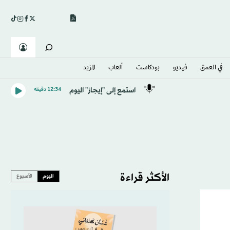
في العمق
فيديو
بودكاست
ألعاب
المزيد
استمع إلى "إيجاز" اليوم
12:34 دقيقه
الأكثر قراءة
اليوم
الأسبوع