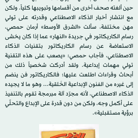
حين ألغته صحف أخرى من أقسامها وتبويبها كلياً. ولكن
مع انتشار أخبار الذكاء الاصطناعي وقدرته على تولي
مهن مختلفة، سألت «الشرق الأوسط» أرمان حمصي،
رسام الكاريكاتور في جريدة «النهار» عما إذا كان يخشى
الاستعاضة عن رسام الكاريكاتور بتقنيات الذكاء
الاصطناعي، فأجاب حمصي: «يصعب على هذه التقنية
تولي مهمات إبداعية. ولقد أدركت شخصياً ذلك من
أبحاث وقراءات اطلعت عليها؛ فالكاريكاتور فن ينضم
إلى غيره من الفنون الإبداعية الخَلقية... وهو ما لا يجيده
الذكاء الاصطناعي، لأنه مجرّد آلة مبرمجة تقوم بالتنفيذ
على أكمل وجه، ولكن من دون قدرة على الإبداع والتحلّي
برؤية مستقبلية».