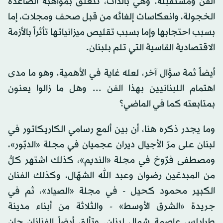
الفن ومستقبله. وهي بالذات، تتعلق بمواهبه الصاعدة
الخجولة، وانعكاسات إلغائه من قبل صحف ومجلات، إما
بسبب احتجابها وإما بسبب تقليص ميزانياتها تأثراً بالأزمة
الاقتصادية القاسية التي تلم بلبنان.
أيضاً ثمة سؤال آخر، لعله غاية في الأهمية، وهو ما مدى
اهتمام اللبنانيين بهذا الفن ... وهل ما زالوا يعنون
بمتابعته كما في الماضي؟
وما يجدر ذكره هنا، أن بين ألمع رسامي الكاريكاتور في
لبنان على مرّ الأجيال ديران عجميان في مجلة «الدبّور»،
ومصطفى فرّوخ في مجلة «النديم»، كذلك اشتهر كلُّ
من المبدعَين رضوان وعبد الله الشهّال، وكذلك الفنان
الكبير محمود كحيل - في مجلة «الصياد»، ثم في
جريدة «الشرق الأوسط» - والثلاثة من أبناء مدينة
طرابلس عاصمة شمال لبنان. وتألق أيضاً الفنانان جان