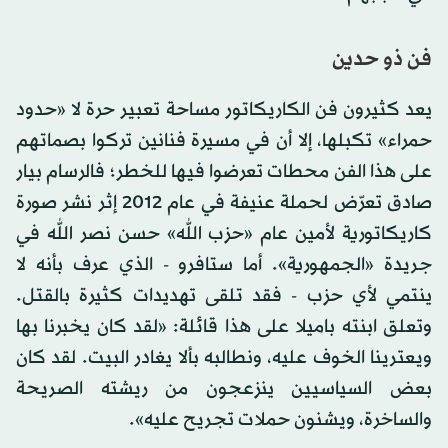
فن ذو حدين
يعد كثيرون فن الكاريكاتور مساحة تعبير حرة لا «حدود
حمراء» تكبلها، إلا أن في مسيرة فنانين تركوا بصماتهم
على هذا الفن محطات تعرضوا فيها للخطر؛ فالرسام بيار
صادق تعرّض لحملة عنيفة في عام 2012 إثر نشر صورة
كاريكاتورية لأمين عام «حزب الله» حسن نصر الله في
جريدة «الجمهورية». أما ستافرو - الذي عرف بأنه لا
ينتمي لأي حزب - فقد تلقى تهديدات كثيرة بالقتل.
وتعلق ابنته باميلا على هذا قائلة: «لقد كان يخبرنا بها
ويعترينا الخوف عليه، ونطالبه بألا يغادر البيت. لقد كان
بعض السياسيين ينزعجون من ريشته الصريحة
والساخرة، ويشنون حملات تجريح عليه».