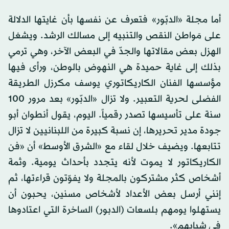
أما مجلة «الدبّور» فتعرف عن نفسها بأن غايتها الدلالة
على مَواطن النقص والتنبيه إلى مسالك الرشد. ويشغل
الهزل بعض مقالاتها والجدّ في البعض الآخر، وهي ترمي
بذلك إلى غاية حميدة هي النهوض بالوطن، ورأى فيها
مؤسسها الفنان الكاريكاتوري يوسف مكرزل الطريقة
الفضلى لحرية التعبير. ولا تزال «الدبّور» بعد مرور 100
سنة على تأسيسها تصدر رقمياً. اليوم، يقول أنطوان أبو
جودة مدير تحريرها، إن نسبة كبيرة من اللبنانيين لا تزال
تتابعها. ويضيف خلال لقاء مع «الشرق الأوسط» أن «فن
الكاريكاتور لا يموت لأنه يتجدد بأحداث يومية. وثمة
أشخاص كثر مشتركون بالمجلة ولا يفوّتون قراءتها، ثم
إنني أرسل بعض الأعداد لأشخاص مسنين، يحبون أن
يستهلوا يومهم بلسعات (الدبور) الساخرة التي اعتادوها
في شبابهم».