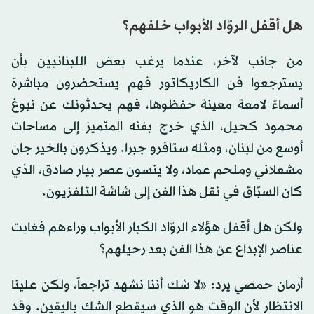
هل أقفل الروّاد الأبواب خلفهم؟
من جانب لآخر، عندما يرغب بعض اللبنانيين بأن
يسترجعوا فن الكاريكاتور فهم يستحضرون مباشرة
أسماءً لامعة معينة حفظوها، فهم يحدثونك عن نبوغ
محمود كحيل، الذي خرج بفنه المتميز إلى مساحات
أوسع من لبنان، ومثله ستافرو جبرا. ويذكرون بالخير جان
مشعلاني وملحم عماد، ولا ينسون عصر بيار صادق، الذي
كان السبّاق في نقل هذا الفن إلى شاشة التلفزيون.
ولكن هل أقفل هؤلاء الروّاد الكبار الأبواب وراءهم فغابت
عناصر الإبداع عن هذا الفن بعد رحيلهم؟
أرمان حمصي يرد: «لا شك أننا نشهد تراجعاً، ولكن علينا
الانتظار لأن الوقت هو الذي سيقطع الشك باليقين. وقد