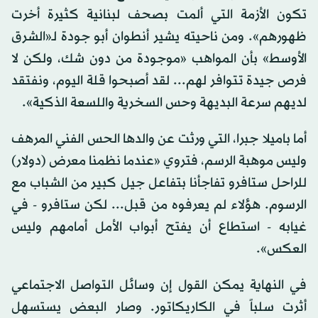
تكون الأزمة التي ألمت بصحف لبنانية كثيرة أخرت
ظهورهم». ومن ناحيته يشير أنطوان أبو جودة لـ«الشرق
الأوسط» بأن المواهب «موجودة من دون شك، ولكن لا
فرص جيدة تتوافر لهم... لقد أصبحوا قلة اليوم، ونفتقد
لديهم سرعة البديهة وحس السخرية واللسعة الذكية».
أما باميلا جبرا، التي ورثت عن والدها الحس الفني المرهف
وليس موهبة الرسم، فتروي «عندما نظمنا معرض (دولار)
للراحل ستافرو تفاجأنا بتفاعل جيل كبير من الشباب مع
الرسوم. هؤلاء لم يعرفوه من قبل... لكن ستافرو - في
غيابه - استطاع أن يفتح أبواب الأمل أمامهم وليس
العكس».
في النهاية يمكن القول إن وسائل التواصل الاجتماعي
أثرت سلباً في الكاريكاتور. وصار البعض يستسهل