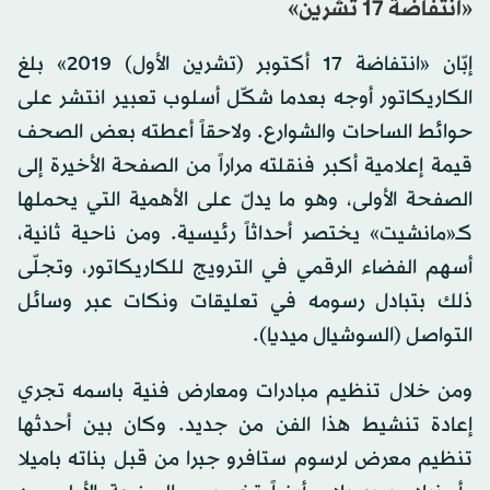
«انتفاضة 17 تشرين»
إبّان «انتفاضة 17 أكتوبر (تشرين الأول) 2019» بلغ
الكاريكاتور أوجه بعدما شكّل أسلوب تعبير انتشر على
حوائط الساحات والشوارع. ولاحقاً أعطته بعض الصحف
قيمة إعلامية أكبر فنقلته مراراً من الصفحة الأخيرة إلى
الصفحة الأولى، وهو ما يدلّ على الأهمية التي يحملها
كـ«مانشيت» يختصر أحداثاً رئيسية. ومن ناحية ثانية،
أسهم الفضاء الرقمي في الترويج للكاريكاتور، وتجلّى
ذلك بتبادل رسومه في تعليقات ونكات عبر وسائل
التواصل (السوشيال ميديا).
ومن خلال تنظيم مبادرات ومعارض فنية باسمه تجري
إعادة تنشيط هذا الفن من جديد. وكان بين أحدثها
تنظيم معرض لرسوم ستافرو جبرا من قبل بناته باميلا