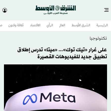
الرئيسية
الشرق الأوسط​
العالم
الرأي
الاقتصاد
ثقافة وفنون
صح
تكنولوجيا
على غرار «تيك توك»... «ميتا» تدرس إطلاق
تطبيق جديد للفيديوهات القصيرة