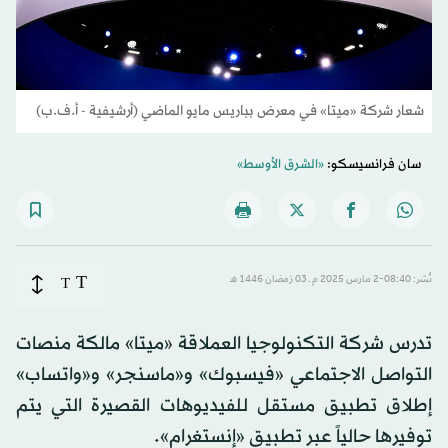
شعار شركة «ميتا» في معرض بباريس مايو الماضي (أرشيفية - أ.ف.ب)
سان فرانسيسكو:
«الشرق الأوسط»
T
نُشر: 08:40-2 مارس 2025 م ـ 03 رَمضان 1446 هـ
T
تدرس شركة التكنولوجيا العملاقة «ميتا» مالكة منصات
التواصل الاجتماعي «فيسبوك» و«ماسنجر» و«واتساب»
إطلاق تطبيق مستقل للفيديوهات القصيرة التي يتم
توفيرها حالياً عبر تطبيق «إنستغرام».