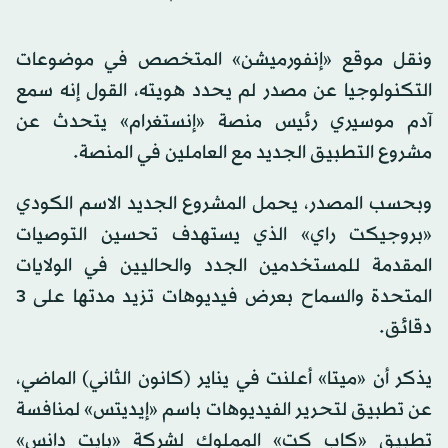
ونقل موقع «إنفورميشن» المتخصص في موضوعات
التكنولوجيا عن مصدر لم يحدد هويته، القول إنه سمع
آدم موسيري رئيس منصة «إنستغرام» يتحدث عن
مشروع التطبيق الجديد مع العاملين في المنصة.
وبحسب المصدر، يحمل المشروع الجديد الاسم الكودي
«بروجيكت راي» الذي يستهدف تحسين التوصيات
المقدمة للمستخدمين الجدد والحاليين في الولايات
المتحدة والسماح بعرض فيديوهات تزيد مدتها على 3
دقائق.
يذكر أن «ميتا» أعلنت في يناير (كانون الثاني) الماضي،
عن تطبيق لتحرير الفيديوهات باسم «إيديتس» لمنافسة
تطبيق «كاب كت» المملوك لشركة «بايت دانس»