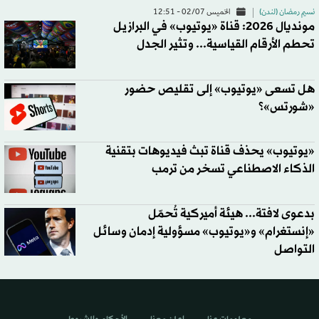
نسيم رمضان (لندن)
الخميس 02/07 - 12:51
مونديال 2026: قناة «يوتيوب» في البرازيل
تحطم الأرقام القياسية... وتثير الجدل
هل تسعى «يوتيوب» إلى تقليص حضور
«شورتس»؟
«يوتيوب» يحذف قناة تبث فيديوهات بتقنية
الذكاء الاصطناعي تسخر من ترمب
بدعوى لافتة... هيئة أميركية تُحمّل
«إنستغرام» و«يوتيوب» مسؤولية إدمان وسائل
التواصل