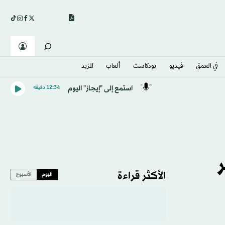
في العمق
فيديو
بودكاست
ألعاب
المزيد
استمع إلى "إيجاز" اليوم
12:34 دقيقه
الأكثر قراءة
اليوم
الأسبوع