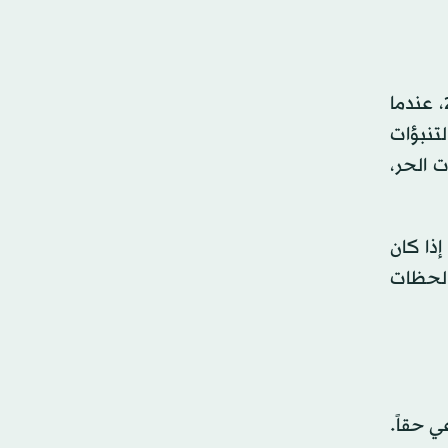
وتضيف آمي ماكغفرن، الأستاذة في كلية الأرصاد الجوية وكلية علوم الحاسوب بجامعة أوكلاهوما: «في عام 2005، عندما
لتنبؤات
ت الحر،
إذا كان
 لحظات
ي حقاً.