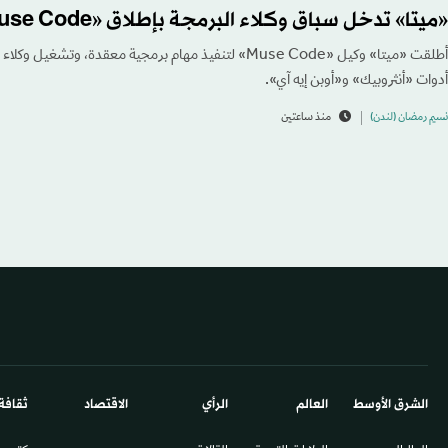
«ميتا» تدخل سباق وكلاء البرمجة بإطلاق «Muse Code»
أطلقت «ميتا» وكيل «Muse Code» لتنفيذ مهام برمجية معقدة، 
أدوات «أنثروبيك» و«أوبن إيه آي».
نسيم رمضان (لندن)
منذ ساعتين
الشرق الأوسط​
العالم
الرأي
الاقتصاد
ثقافة