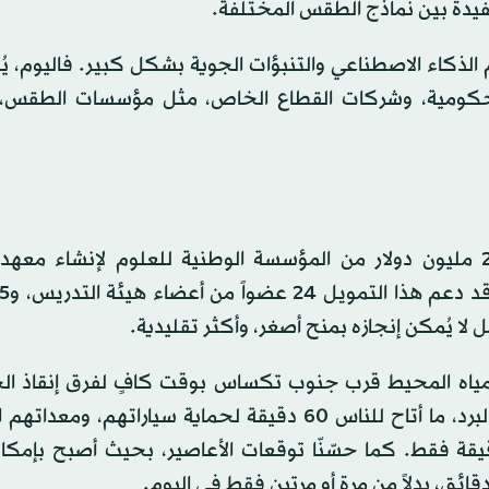
فيدة بين نماذج الطقس المختلفة.
م الذكاء الاصطناعي والتنبؤات الجوية بشكل كبير. فاليوم، 
ت الحكومية، وشركات القطاع الخاص، مثل مؤسسات الطقس،
في عام 2019 حصلتُ أنا وزملائي على منحة قدرها 20 مليون دولار من المؤسسة الوطنية للعلوم لإنشاء
 مياه المحيط قرب جنوب تكساس بوقت كافٍ لفرق إنقاذ الح
لإنقاذ السلاحف البحرية. وقد حسّنّا نظام الإنذار المبكر بالبرد، ما أتاح للناس 60 دقيقة لحماية سياراته
اتهم، بدلاً من الإنذارات التي كانت تُصدر كل 15 دقيقة فقط. كما حسّنّا توقعات الأعاصير، بحيث أصبح 
ائق، بدلاً من مرة أو مرتين فقط في اليوم.