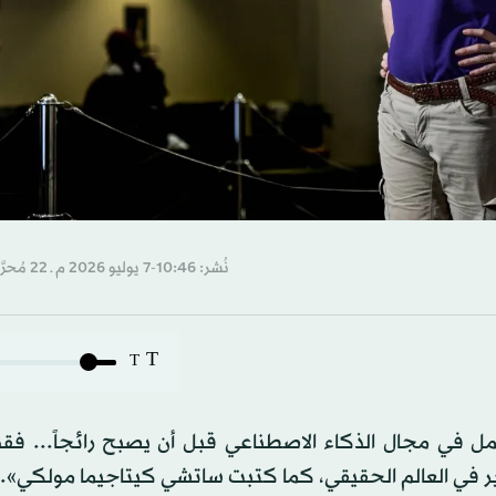
نُشر: 10:46-7 يوليو 2026 م ـ 22 مُحرَّم 1448 هـ
T
T
ل في مجال الذكاء الاصطناعي قبل أن يصبح رائجاً... فق
يير في العالم الحقيقي، كما كتبت ساتشي كيتاجيما مولكي».