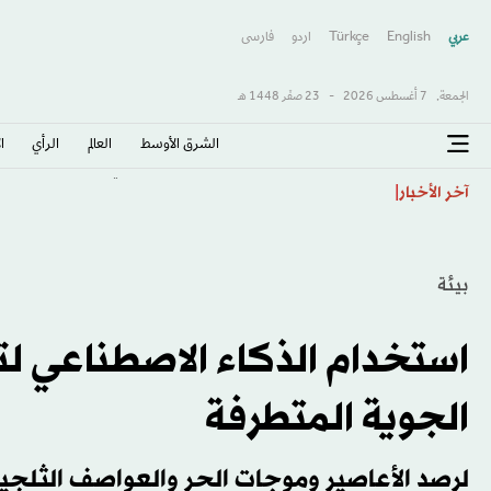
عربي
English
Türkçe
اردو
فارسى
الجمعة,
7 أغسطس 2026
-
23 صفَر 1448 هـ
الشرق الأوسط​
العالم
الرأي
ا
«دورة مونتريال»: كورنيفا إلى ثمن النهائي على حساب يوف
آخر الأخبار
بيئة
استخدام الذكاء الاصطناعي لت
الجوية المتطرفة
لرصد الأعاصير وموجات الحر والعواصف الثلجي