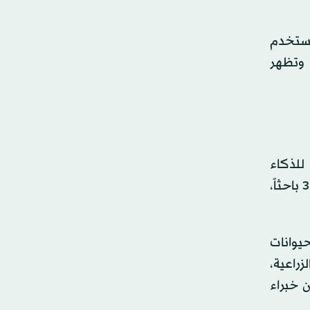
يُستخدم
 وتظهر
 معهد للذكاء
الاصطناعي مُخصص للتنبؤات الجوية (كنت مديرة له). وقد دعم هذا التمويل 24 عضواً من أعضاء هيئة التدريس، و35 باحثاً،
يوانات
م، ومعداتهم الزراعية،
بإمكان خبراء