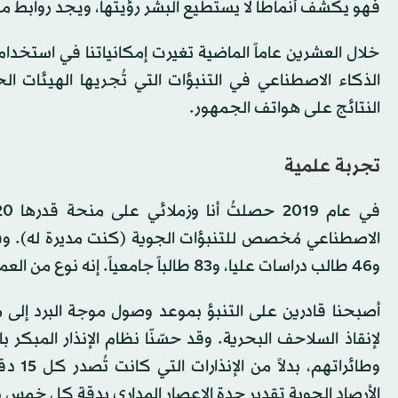
فهو يكشف أنماطاً لا يستطيع البشر رؤيتها، ويجد روابط م
خلال العشرين عاماً الماضية تغيرت إمكانياتنا في استخدا
الذكاء الاصطناعي في التنبؤات التي تُجريها الهيئا
النتائج على هواتف الجمهور.
تجربة علمية
و46 طالب دراسات عليا، و83 طالباً جامعياً. إنه نوع من العمل لا يُمكن إنجازه بمنح أصغر، وأكثر تقليدية.
أصبحنا قادرين على التنبؤ بموعد وصول موجة البرد إلى
وطائر
الأرصاد الجوية تقدير حدة الإعصار المداري بدقة كل خمس دق