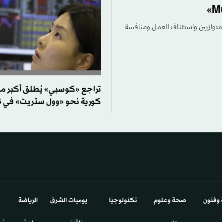
وتشغيل وكلاء متوازيين واستئناف العمل ومنافسة
تراجع «كوسبي» يُطلق أكبر م
كورية نحو «وول ستريت» في 6 أشهر
 وفنون
صحة وعلوم
تكنولوجيا
يوميات الشرق​
الرياضة