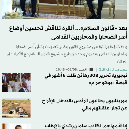
بعد «قانون السلام»... أنقرة تناقش تحسين أوضاع
أُسر الضحايا والمحاربين القدامى
وافقت لجنة برلمانية على مشروع قانون يتضمن تعديلات بشأن أُسر الضحايا
والمحاربين القدامى بعد يوم واحد من طرح مشروع قانون السلام مع الأكراد على
البرلمان
سعيد عبد الرازق (أنقرة)
الخميس 06/08 - 16:48
نيجيريا: تحرير 308 رهائن ظلت 6 أشهر في
قبضة «بوكو حرام»
موريتانيون يطالبون الرئيس بالتدخل للإفراج
عن تجار اعتقلتهم مالي
إدانة مهاجم الكاتب سلمان رشدي بالإرهاب