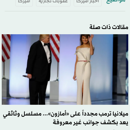
مواضيع
أخبار أميركا
عقوبات تجارية
أميركا
مقالات ذات صلة
ميلانيا ترمب مجدداً على «أمازون»... مسلسل وثائقي
يعد بكشف جوانب غير معروفة