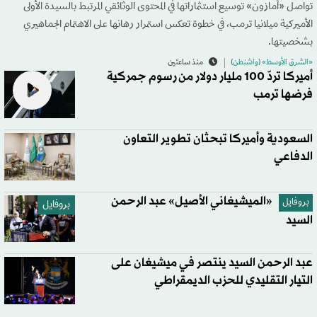
تواصل «أمازون» توسيع استثماراتها في المحتوى الوثائقي المرتبط بالسيدة الأولى
الأميركية ميلانيا ترمب، في خطوة تعكس استمرار رهانها على الاهتمام الجماهيري
بشخصيتها.
«الشرق الأوسط» (واشنطن)
منذ ساعتين
أميركا تردّ 100 مليار دولار من رسوم جمركية
فرضها ترمب
السعودية وأميركا تبحثان تطوير التعاون
الدفاعي
«الميشيغاني الأصيل» عبد الرحمن
بروفايل
بروفايل
السيد
عبد الرحمن السيد ينتصر في ميشيغان على
التيار التقليدي للحزب الديمقراطي