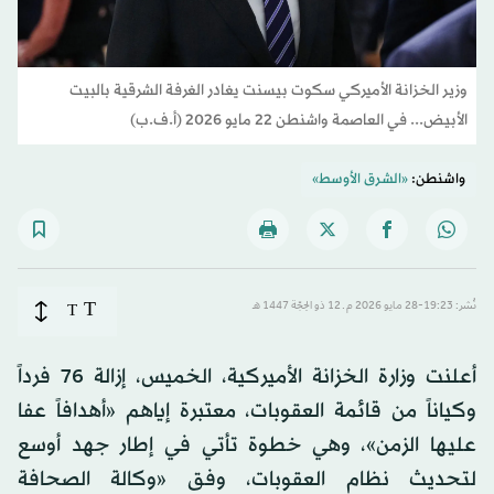
وزير الخزانة الأميركي سكوت بيسنت يغادر الغرفة الشرقية بالبيت
الأبيض... في العاصمة واشنطن 22 مايو 2026 (أ.ف.ب)
واشنطن:
«الشرق الأوسط»
T
نُشر: 19:23-28 مايو 2026 م ـ 12 ذو الحِجّة 1447 هـ
T
أعلنت وزارة الخزانة الأميركية، الخميس، إزالة 76 فرداً
وكياناً من قائمة العقوبات، معتبرة إياهم «أهدافاً عفا
عليها الزمن»، وهي خطوة تأتي في إطار جهد أوسع
لتحديث نظام العقوبات، وفق «وكالة الصحافة