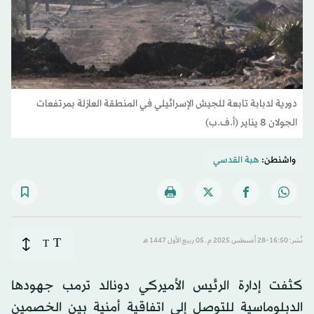
دورية لدبابة تابعة للجيش الإسرائيلي في المنطقة العازلة بمرتفعات
الجولان 8 يناير (أ.ف.ب)
واشنطن:
هبة القدسي
T
نُشر: 16:50-28 أغسطس 2025 م ـ 05 ربيع الأول 1447 هـ
T
كثفت إدارة الرئيس الأميركي دونالد ترمب جهودها
الدبلوماسية للتوصل إلى اتفاقية أمنية بين الخصمين