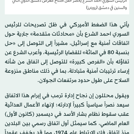
الرئيس السوري أحمد الشرع يحضر حفل افتتاح معرض دمشق الدولي الثاني
والستين في دمشق (رويترز)
يأتي هذا الضغط الأميركي في ظلّ تصريحات للرئيس
السوري احمد الشرع بأن «محادثات متقدمة» جارية حول
اتفاقات أمنية مع إسرائيل، مشيراً إلى التوصل إلى «حل
بنسبة 80 في المائة» للقضايا الرئيسية، وأعرب الشرع عن
تفاؤله بأن «الفرص كبيرة» للتوصل إلى اتفاق من شأنه
إرساء ترتيبات أمنية متبادلة، بما في ذلك مناطق منزوعة
السلاح على طول حدود مرتفعات الجولان.
ويقول محللون إن نجاح إدارة ترمب في إبرام هذا الاتفاق
سيعد نصراً سياسياً كبيراً لإدارته؛ لإنهاء الأعمال العدائية
عقب سقوط نظام بشار الأسد في ديسمبر (كانون الأول)
العام الماضي، كما سيمثل أول اتفاق رسمي بين البلدين
منذ اتفاق فك الارتباط عام 1974، مما قد يخفف عقوداً