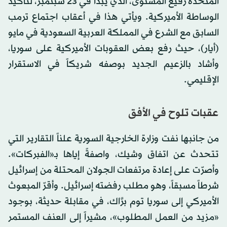
المتحدة رفيع المستوى، الذي يبدأ في 23 سبتمبر، لتأكيد
الوساطة الأميركية. ويأتي هذا في أعقاب اجتماع ترمب
السابق مع الشرع في المملكة العربية السعودية في مايو
(أيار)، حيث رفع بعض العقوبات الأميركية على سوريا،
وأشاد بالزعيم الجديد بوصفه شريكاً في الاستقرار
الإقليمي.
عقبات تلوح في الأفق
من جانبها نفت وزارة الخارجية السورية علناً التقارير التي
تتحدث عن اتفاق وشيك، واصفةً إياها بـ«الفبركات».
وأصرّت على إعادة مرتفعات الجولان المحتلة من إسرائيل
شرطاً مسبقاً، وهو مطلب رفضته إسرائيل. وأقرّ المبعوث
الأميركي إلى سوريا توم برَّاك، في مقابلة حديثة، بوجود
«مزيد من العمل المطلوب»، مشيراً إلى العنف المستمر