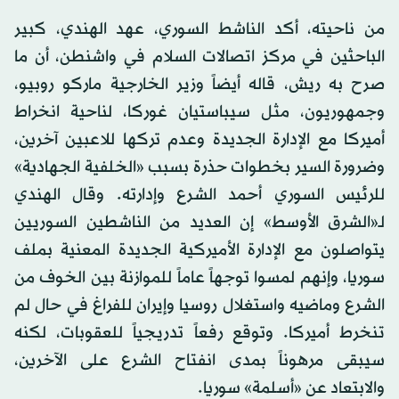
من ناحيته، أكد الناشط السوري، عهد الهندي، كبير
الباحثين في مركز اتصالات السلام في واشنطن، أن ما
صرح به ريش، قاله أيضاً وزير الخارجية ماركو روبيو،
وجمهوريون، مثل سيباستيان غوركا، لناحية انخراط
أميركا مع الإدارة الجديدة وعدم تركها للاعبين آخرين،
وضرورة السير بخطوات حذرة بسبب «الخلفية الجهادية»
للرئيس السوري أحمد الشرع وإدارته. وقال الهندي
لـ«الشرق الأوسط» إن العديد من الناشطين السوريين
يتواصلون مع الإدارة الأميركية الجديدة المعنية بملف
سوريا، وإنهم لمسوا توجهاً عاماً للموازنة بين الخوف من
الشرع وماضيه واستغلال روسيا وإيران للفراغ في حال لم
تنخرط أميركا. وتوقع رفعاً تدريجياً للعقوبات، لكنه
سيبقى مرهوناً بمدى انفتاح الشرع على الآخرين،
والابتعاد عن «أسلمة» سوريا.