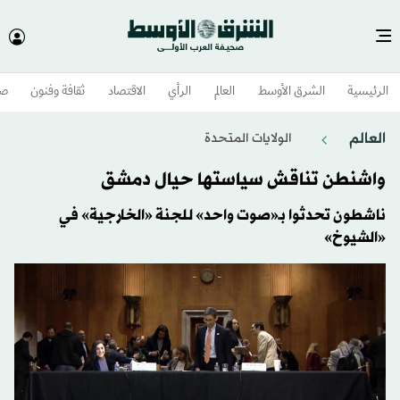
الرئيسية
الشرق الأوسط​
العالم
الرأي
الاقتصاد
ثقافة وفنون
صح
العالم
الولايات المتحدة​
واشنطن تناقش سياستها حيال دمشق
ناشطون تحدثوا بـ«صوت واحد» للجنة «الخارجية» في
«الشيوخ»