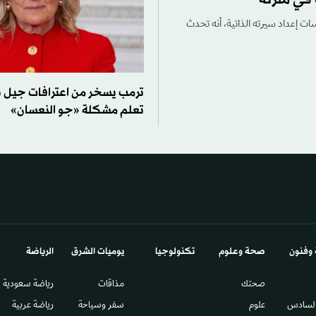
إعداد سيرته الذاتية، أنه تحدث
ترمب يسخر من اعترافات جيل ب
تعلم مشكلة «جو النعسان»
 وفنون
صحة وعلوم
تكنولوجيا
يوميات الشرق​
الرياضة
صحتك
مذاقات
رياضة سعودية
السادس​
علوم
سفر وسياحة
رياضة عربية