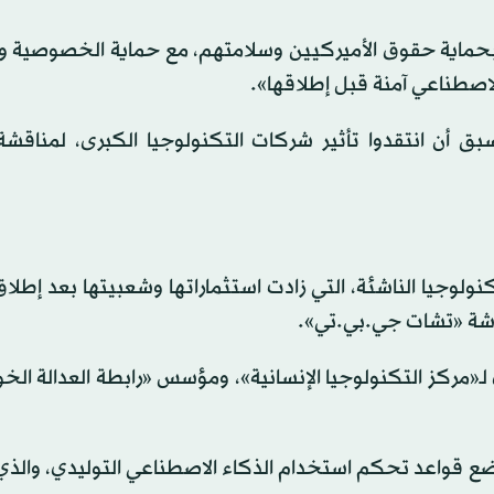
 بحماية حقوق الأميركيين وسلامتهم، مع حماية الخصوصية و
لاصطناعي آمنة قبل إطلاقها».
ق أن انتقدوا تأثير شركات التكنولوجيا الكبرى، لمناقشة 
وجيا الناشئة، التي زادت استثماراتها وشعبيتها بعد إطلا
دشة «تشات جي.بي.تي».
 لـ«مركز التكنولوجيا الإنسانية»، ومؤسس «رابطة العدالة الخو
ضع قواعد تحكم استخدام الذكاء الاصطناعي التوليدي، والذي