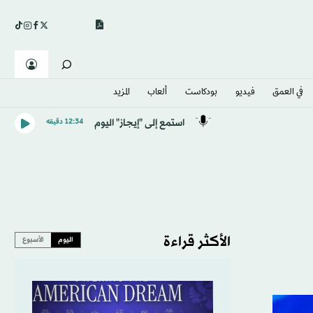
في العمق
فيديو
بودكاست
ألعاب
المزيد
استمع إلى "إيجاز" اليوم
12:34 دقيقه
الأكثر قراءة
اليوم
الأسبوع