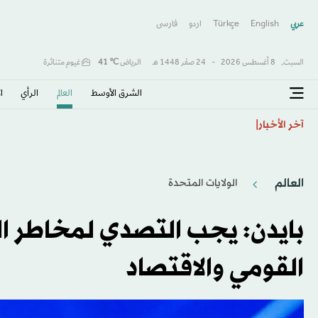
عربي
English
Türkçe
اردو
فارسى
السبت,
8 أغسطس 2026
-
24 صفَر 1448 هـ
الرياض
℃
41
غيوم متناثرة
الشرق الأوسط​
العالم
الرأي
ا
الأوضاع في الضفة الغربية تخيّر المسيحيين بين الهجرة وال
آخر الأخبار
العالم
الولايات المتحدة​
بايدن: يجب التصدي لمخاطر ال
القومي والاقتصاد