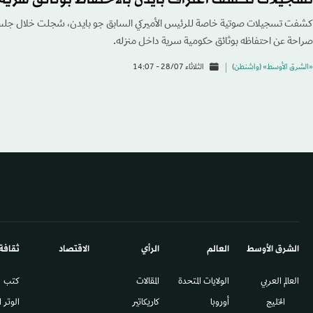
كشفت تسجيلات صوتية خاصة للرئيس الأميركي السابق جو بايدن، سُجلت خلال جلسات 
صراحة عن احتفاظه بوثائق حكومية سرية داخل منزله.
«الشرق الأوسط» (واشنطن)
الثلاثاء 28/07 - 14:07
الشرق الأوسط​
العالم
الرأي
الاقتصاد
ثقافة
العالم العربي
الولايات المتحدة
المقالات
كتب
الخليج
أوروبا
كاريكاتير
الوتر 