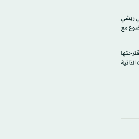
ني ريشي
وضوع مع
قترحتها
الذاتية