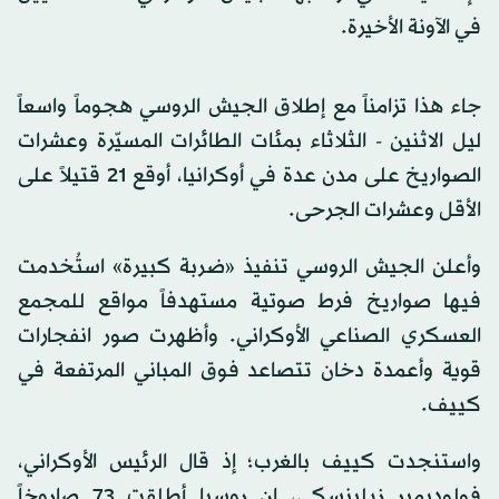
في الآونة الأخيرة.
جاء هذا تزامناً مع إطلاق الجيش الروسي هجوماً واسعاً
ليل الاثنين - الثلاثاء بمئات الطائرات المسيّرة وعشرات
الصواريخ على مدن عدة في أوكرانيا، أوقع 21 قتيلاً على
الأقل وعشرات الجرحى.
وأعلن الجيش الروسي تنفيذ «ضربة كبيرة» استُخدمت
فيها صواريخ فرط صوتية مستهدفاً مواقع للمجمع
العسكري الصناعي الأوكراني. وأظهرت صور انفجارات
قوية وأعمدة دخان تتصاعد فوق المباني المرتفعة في
كييف.
واستنجدت كييف بالغرب؛ إذ قال الرئيس الأوكراني،
فولوديمير زيلينسكي، إن روسيا أطلقت 73 صاروخاً