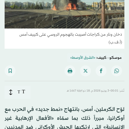
دخان ونار من كراجات أصيبت بالهجوم الروسي على كييف أمس
(أ.ف.ب)
موسكو - كييف:
«الشرق الأوسط»
T
نُشر: 00:01-3 يونيو 2026 م ـ 18 ذو الحِجّة 1447 هـ
T
لوّح الكرملين، أمس، بانتهاج «نمط جديد» في الحرب مع
أوكرانيا، مبرراً ذلك بما سمّاه «الأفعال الإرهابية غير
الإنسانية» التي ارتكبها الجيش الأوكراني ​ضد ‌المدنيين