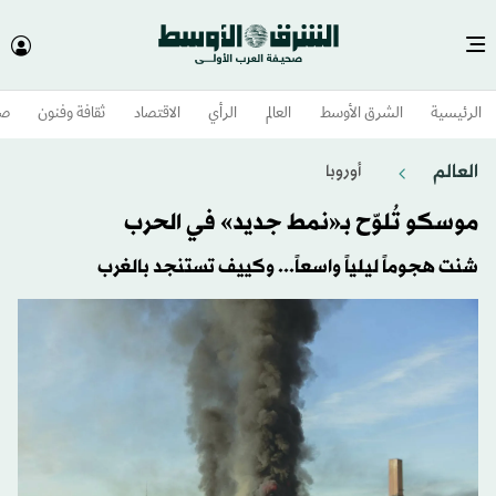
الرئيسية
الشرق الأوسط​
العالم
الرأي
الاقتصاد
ثقافة وفنون
صح
العالم
أوروبا
موسكو تُلوّح بـ«نمط جديد» في الحرب
شنت هجوماً ليلياً واسعاً... وكييف تستنجد بالغرب