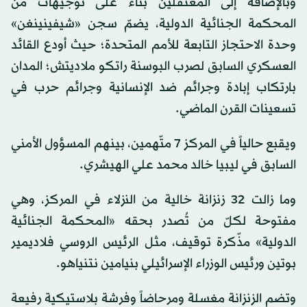
وبالإضافة إلى المعتقلين بناء على توجيهات من
المحكمة الجنائية الدولية، يضمّ سجن «شيفينينغن»
وحدة الاحتجاز التابعة للأمم المتحدة؛ حيث أودع القائد
العسكري السابق لصرب البوسنة راتكو ملاديتش؛ المدان
بارتكاب إبادة وجرائم ضد الإنسانية وجرائم حرب في
تسعينات القرن الماضي.
ويقبع حالياً في المركز 7 متّهمين، بينهم المسؤول الأمني
السابق في ليبيا خالد محمد علي الهيشري.
وما زالت 32 زنزانة خالية من النزلاء في المركز، وهي
مفتوحة لكلّ من تُصدر بحقه «المحكمة الجنائية
الدولية» مذّكرة توقيف، مثل الرئيس الروسي فلاديمير
بوتين ورئيس الوزراء الإسرائيلي بنيامين نتنياهو.
وتضم الزنزانة مغسلة ومرحاضاً وفرشة بلاستيكية رفيعة