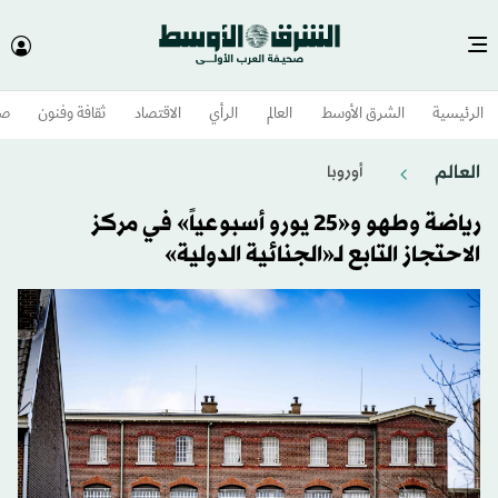
الرئيسية
الشرق الأوسط​
العالم
الرأي
الاقتصاد
ثقافة وفنون
صح
العالم
أوروبا
رياضة وطهو و«25 يورو أسبوعياً» في مركز
الاحتجاز التابع لـ«الجنائية الدولية»