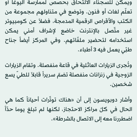
ويمكن للسجناء الالتحاق بحصص لممارسة اليوغا أو
تعلّم لغات أو فنون. وتوضع في متناولهم مجموعة من
الكتب والأقراص الرقمية المدمجة، فضلاً عن كومبيوتر
غير متّصل بالإنترنت خاضع لإشراف أمني يمكن
استخدامه لتحضير ملفّاتهم. وفي المركز أيضاً جناح
طبّي يعمل فيه 3 أطباء.
وتُجرى الزيارات العائلية في قاعة منفصلة. وتقام الزيارات
الزوجية في زنزانات منفصلة تضمّ سريراً قابلاً للطيّ يسع
شخصين.
وأشار دوبويسون إلى أن «هناك توتّرات أحياناً كما هي
الحال في كلّ مراكز الاحتجاز، لكنها لم تبلغ يوما حدّاً
اضطررنا معه إلى الاتصال بالشرطة».