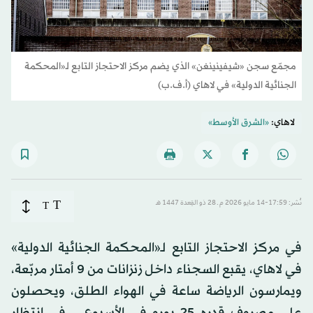
مجمّع سجن «شيفينينغن» الذي يضم مركز الاحتجاز التابع لـ«المحكمة
الجنائية الدولية» في لاهاي (أ.ف.ب)
لاهاي:
«الشرق الأوسط»
T
نُشر: 17:59-14 مايو 2026 م ـ 28 ذو القِعدة 1447 هـ
T
في مركز الاحتجاز التابع لـ«المحكمة الجنائية الدولية»
في لاهاي، يقبع السجناء داخل زنزانات من 9 أمتار مربّعة،
ويمارسون الرياضة ساعة في الهواء الطلق، ويحصلون
على مصروف قدره 25 يورو في الأسبوع... في انتظار