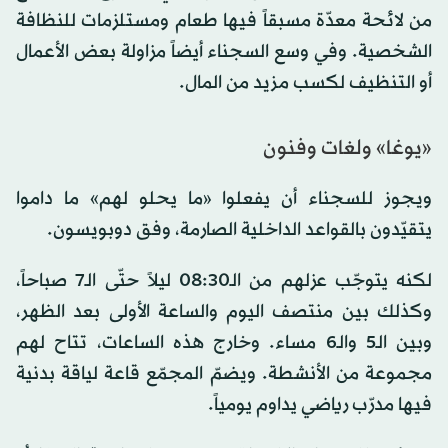
من لائحة معدّة مسبقاً فيها طعام ومستلزمات للنظافة
الشخصية. وفي وسع السجناء أيضاً مزاولة بعض الأعمال
أو التنظيف لكسب مزيد من المال.
«يوغا» ولغات وفنون
ويجوز للسجناء أن يفعلوا «ما يحلو لهم» ما داموا
يتقيّدون بالقواعد الداخلية الصارمة، وفق دوبويسون.
لكنه يتوجّب عزلهم من الـ08:30 ليلاً حتّى الـ7 صباحاً،
وكذلك بين منتصف اليوم والساعة الأولى بعد الظهر،
وبين الـ5 والـ6 مساء. وخارج هذه الساعات، تتاح لهم
مجموعة من الأنشطة. ويضمّ المجمّع قاعة لياقة بدنية
فيها مدرّب رياضي يداوم يومياً.