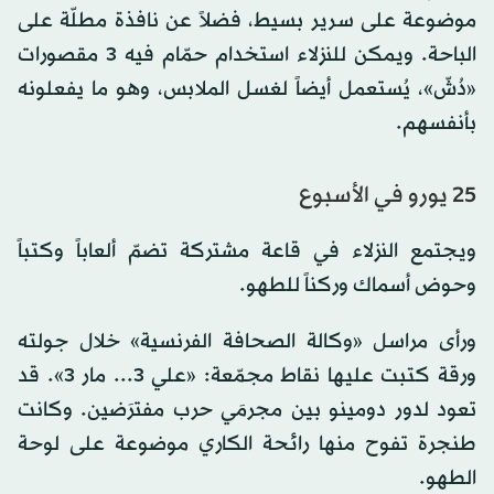
موضوعة على سرير بسيط، فضلاً عن نافذة مطلّة على
الباحة. ويمكن للنزلاء استخدام حمّام فيه 3 مقصورات
«دُشّ»، يُستعمل أيضاً لغسل الملابس، وهو ما يفعلونه
بأنفسهم.
25 يورو في الأسبوع
ويجتمع النزلاء في قاعة مشتركة تضمّ ألعاباً وكتباً
وحوض أسماك وركناً للطهو.
ورأى مراسل «وكالة الصحافة الفرنسية» خلال جولته
ورقة كتبت عليها نقاط مجمّعة: «علي 3... مار 3». قد
تعود لدور دومينو بين مجرمَي حرب مفترَضين. وكانت
طنجرة تفوح منها رائحة الكاري موضوعة على لوحة
الطهو.