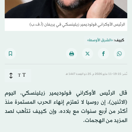
الرئيس الأوكراني ​فولوديمير زيلينسكي في يريفان (أ.ف.ب)
كييف:
«الشرق الأوسط»
T
نُشر: 19:15-11 مايو 2026 م ـ 25 ذو القِعدة 1447 هـ
T
قال الرئيس الأوكراني ​فولوديمير زيلينسكي، اليوم
(الاثنين)، إن روسيا لا تعتزم إنهاء الحرب المستمرة منذ
‌أكثر ‌من ​أربع ‌سنوات مع ​بلاده، وإن كييف تتأهب لصد
المزيد من الهجمات.