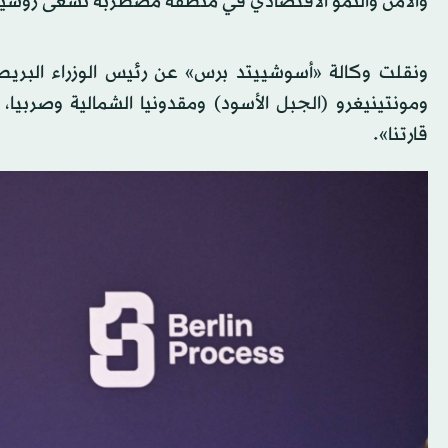
والأمن والنمو الاقتصادي في منطقة مضطربة تسعى روسيا إ
ونقلت وكالة «أسوشييتد برس» عن رئيس الوزراء البريط
ومونتينيغرو (الجبل الأسود) ومقدونيا الشمالية وصربيا،
قارتنا».