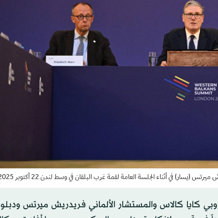
سار) في أثناء الجلسة العامة لقمة غرب البلقان في وسط لندن 22 أكتوبر 2025 (أ.ف.ب)
وروبي كايا كالاس والمستشار الألماني فريدريش ميرتس ودبل