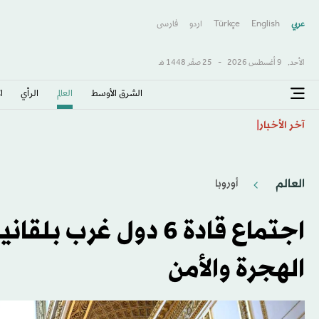
عربي
English
Türkçe
اردو
فارسى
الأحد,
9 أغسطس 2026
-
25 صفَر 1448 هـ
الشرق الأوسط​
العالم
الرأي
ا
روسيا تقصف مرافق لتخزين الوقود بموانئ أوكرانية خلال 
آخر الأخبار
العالم
أوروبا
اجتماع قادة 6 دول غ
الهجرة والأمن