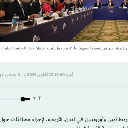
ي فريدريش ميرتس (وسط الصورة) وقادة من دول غرب البلقان خلال الجلسة العامة ل
نُشر: 19:40-22 أكتوبر 2025 م ـ 01 جمادي الأول 1447 هـ
T
T
انيين وأوروبيين في لندن، الأربعاء، لإجراء محادثات حول