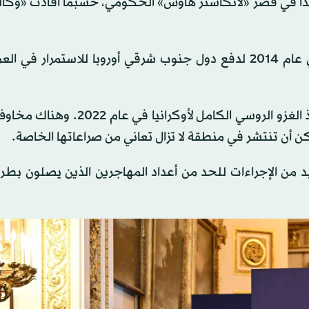
حداً في قصر «لانكاستر هاوس» الحكومي، حسبما أفادت «وكالة 
وعُقدت هذه القمة في إطار عملية برلين، التي أُطلقت في عام 2014 لدفع دول جنوب شرقي أوروبا للاستمر
وقد ازداد انفتاح الاتحاد الأوروبي على قبول أعضاء جدد منذ الغزو الروسي الكامل 
ن أن تنتشر في منطقة لا تزال تعاني من صراعاتها الخاصة.
د من الإجراءات للحد من أعداد المهاجرين الذين يصلون بطر