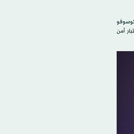
كوسوفو
بار أمن