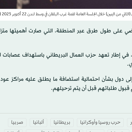
اليمين) خلال الجلسة العامة لقمة غرب البلقان في وسط لندن 22 أكتوبر 2025 (أ.ف.ب)
ألف شخص العام الماضي على طول طرق عبر المنطقة، التي صارت أهميتها مت
 في إطار تعهد حزب العمال البريطاني باستهداف عصابات ا
ي.
لى دول بشأن احتمالية استضافة ما يطلق عليه مراكز عود
م قبول طلباتهم قبل أن يتم ترحيلهم.
حرب روسيا وأوكرانيا
بريطانيا
ألبانيا
صربيا