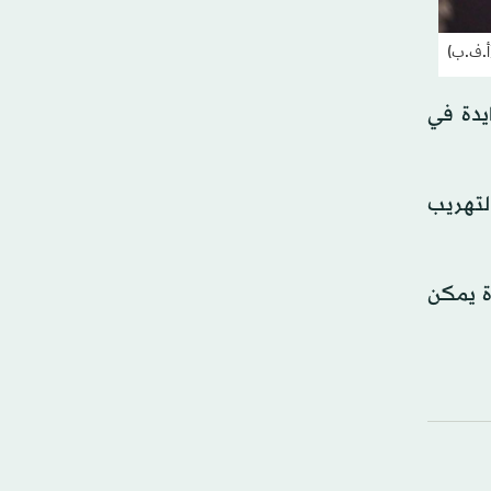
زايدة في
لتهريب
ة يمكن