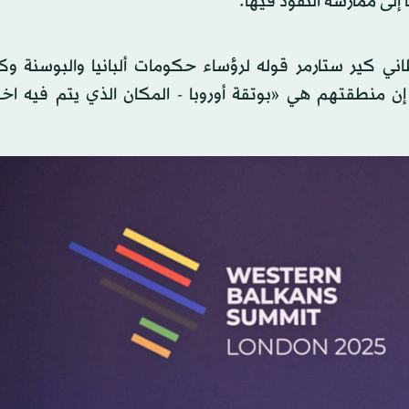
لى ممارسة النفوذ فيها.
اني كير ستارمر قوله لرؤساء حكومات ألبانيا والبوسنة و
 إن منطقتهم هي «بوتقة أوروبا - المكان الذي يتم فيه اخت