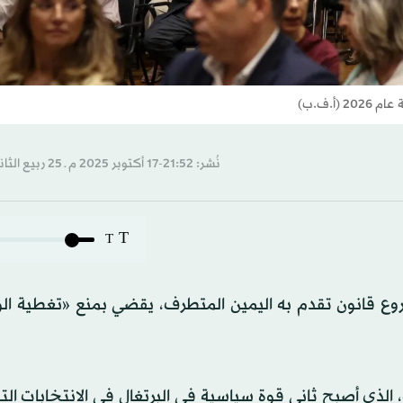
(أ.ف.ب)
نُشر: 21:52-17 أكتوبر 2025 م ـ 25 ربيع الثاني 1447 هـ
T
T
مشروع قانون تقدم به اليمين المتطرف، يقضي بمنع «تغطية ا
 الذي أصبح ثاني قوة سياسية في البرتغال في الانتخابات ال