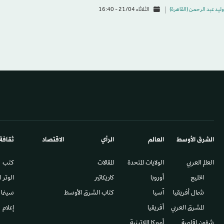
وليد عبد الرحمن (القاهرة)
الثلاثاء 21/04 - 16:40
الشرق الأوسط​
العالم
الرأي
الاقتصاد
ثقافة
العالم العربي
الولايات المتحدة
المقالات
كتب
الخليج
أوروبا
كاريكاتير
الوتر 
شمال أفريقيا
آسيا
كتاب الشرق الأوسط
سينما
المشرق العربي
أفريقيا
إعلام
شؤون إقليمية
أميركا اللاتينية