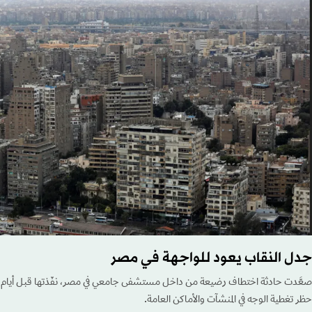
جدل النقاب يعود للواجهة في مصر
صعَّدت حادثة اختطاف رضيعة من داخل مستشفى جامعي في مصر، نفّذتها قبل أيام سي
حظر تغطية الوجه في المنشآت والأماكن العامة.