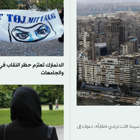
الدنمارك تعتزم حظر النقاب في
والجامعات
دة كانت ترتدي «نقاباً»، دعوات إلى