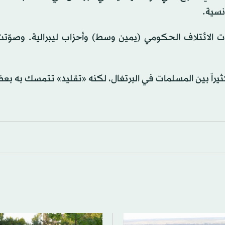
نسية.
 إلى أصوات الائتلاف الحكومي (يمين وسط) وأحزاب ليبرالية. وصوّت
يراً بين المسلمات في البرتغال، لكنه «تقليد» تتمسك به بع