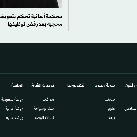
محكمة ألمانية تحكم بتعويض
محجبة بعد رفض توظيفها
 وفنون
صحة وعلوم
تكنولوجيا
يوميات الشرق​
الرياضة
صحتك
مذاقات
رياضة سعودية
السادس​
علوم
سفر وسياحة
رياضة عربية
بيئة
لمسات الموضة
رياضة عالمية