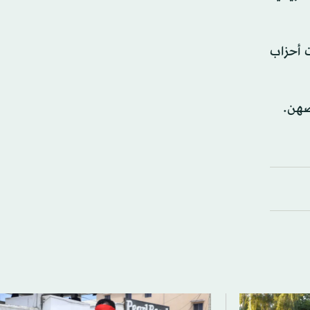
ت أحزاب
ضهن.