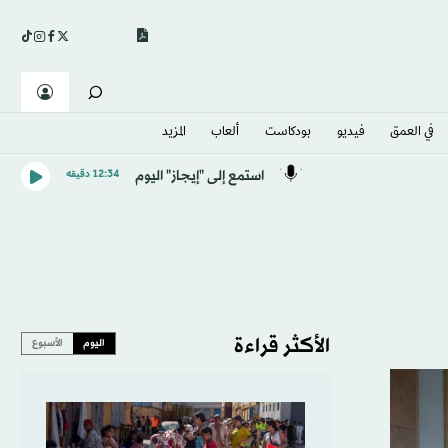
في العمق
فيديو
بودكاست
ألعاب
المزيد
استمع إلى "إيجاز" اليوم
12:34 دقيقه
الأكثر قراءة
اليوم
الأسبوع