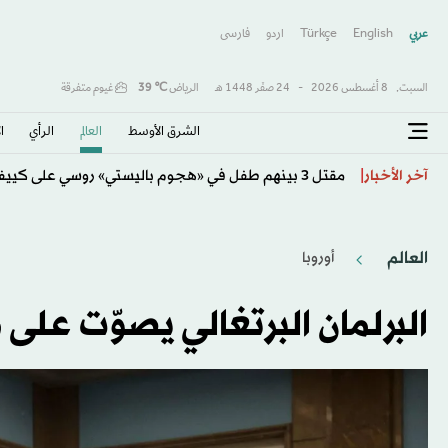
عربي
English
Türkçe
اردو
فارسى
السبت,
8 أغسطس 2026
-
24 صفَر 1448 هـ
الرياض
℃
39
غيوم متفرقة
الشرق الأوسط​
العالم
الرأي
ا
كولومبيا تتحول لليمين وتنصّب حليف ترمب «دي لا إسبرييا
آخر الأخبار
العالم
أوروبا
البرلمان البرتغالي يصوّت على 