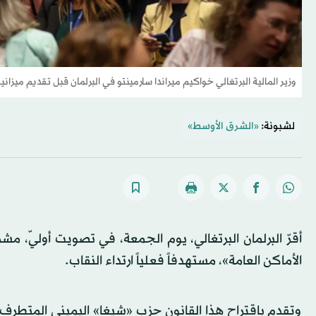
وزير المالية البرتغالي خواكيم ميراندا سارمينتو في البرلمان قبل تقديم ميزانية عام 2026 
لشبونة:
«الشرق الأوسط»
أقرّ البرلمان البرتغالي، يوم الجمعة، في تصويت أوليّ، 
الأماكن العامة»، مستهدفاً فعلياً ارتداء النقاب.
وتقدم باقتراح هذا القانون حزب «شيغا» اليميني المتطرف،