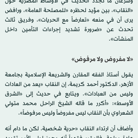
وسرعان ما تجدد الحديث في الأوساط المصرية حول
«النقاب»، بين مؤيد لحظره «للمصلحة العامة»، ورافض
يرى أن في منعه «تعارضاً مع الحريات»، وفريق ثالث
تحدث عن «ضرورة تشديد إجراءات التأمين داخل
المنشآت».
«لا مفروض ولا مرفوض»
يقول أستاذ الفقه المقارن والشريعة الإسلامية بجامعة
الأزهر، الدكتور أحمد كريمة، إن النقاب «يعد من العادات
وليس من العبادات». ويتابع في حديث إلى «الشرق
الأوسط»: «أكرر ما قاله الشيخ الراحل محمد متولي
الشعراوي بأن النقاب ليس مفروضاً وليس مرفوضاً».
وأضاف أن ارتداء النقاب «حرية شخصية، لكن ما دام أنه