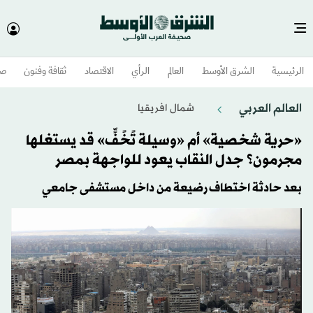
الرئيسية
الشرق الأوسط​
العالم
الرأي
الاقتصاد
ثقافة وفنون
صح
العالم العربي
شمال افريقيا
«حرية شخصية» أم «وسيلة تًخًفٍّ» قد يستغلها
مجرمون؟ جدل النقاب يعود للواجهة بمصر
بعد حادثة اختطاف رضيعة من داخل مستشفى جامعي