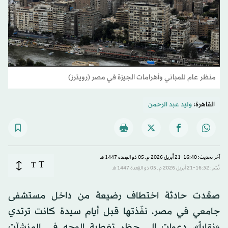
منظر عام للمباني وأهرامات الجيزة في مصر (رويترز)
القاهرة:
وليد عبد الرحمن
آخر تحديث: 16:40-21 أبريل 2026 م ـ 05 ذو القِعدة 1447 هـ
T
T
نُشر: 16:32-21 أبريل 2026 م ـ 05 ذو القِعدة 1447 هـ
صعَّدت حادثة اختطاف رضيعة من داخل مستشفى
جامعي في مصر، نفّذتها قبل أيام سيدة كانت ترتدي
«نقاباً»، دعوات إلى حظر تغطية الوجه في المنشآت