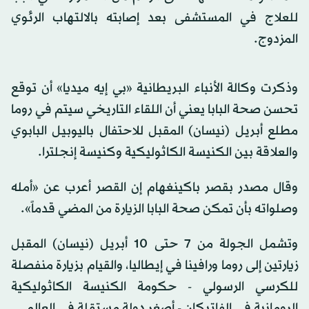
للعلاج في المستشفى بعد إصابته بالالتهاب الرئوي
المزدوج.
وذكرت وكالة الأنباء البريطانية «بي إيه ميديا» أن توقع
تحسن صحة البابا يعني أن اللقاء التاريخي سيتم في روما
مطلع أبريل (نيسان) المقبل للاحتفال باليوبيل البابوي
والعلاقة بين الكنيسة الكاثوليكية وكنيسة إنجلترا.
وقال مصدر بقصر باكينغهام إن القصر أعرب عن «أمله
وصلواته بأن تمكن صحة البابا الزيارة من المضي قدماً».
وتشمل الجولة من 7 حتى 10 أبريل (نيسان) المقبل
زيارتين إلى روما ورافينا في إيطاليا، والقيام بزيارة منفصلة
للكرسي الرسولي - حكومة الكنيسة الكاثوليكية
الرومانية في الفاتيكان - أصغر دولة مستقلة في العالم.