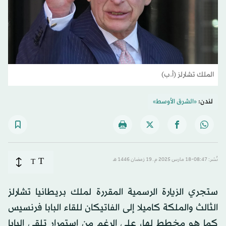
الملك تشارلز (أ.ب)
لندن:
«الشرق الأوسط»
T
نُشر: 08:47-18 مارس 2025 م ـ 19 رَمضان 1446 هـ
T
ستجري الزيارة الرسمية المقررة لملك بريطانيا تشارلز
الثالث والملكة كاميلا إلى الفاتيكان للقاء البابا فرنسيس
كما هو مخطط لها، على الرغم من استمرار تلقي البابا