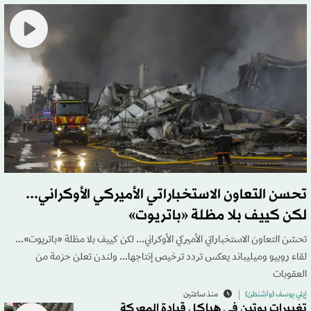
تحسن التعاون الاستخباراتي الأميركي الأوكراني...
لكن كييف بلا مظلة «باتريوت»
تحسّن التعاون الاستخباراتي الأميركي الأوكراني... لكن كييف بلا مظلة «باتريوت»...
لقاء روبيو وميليباند يعكس تردد ترخيص إنتاجها... ولندن تعلن حزمة من
العقوبات
إيلي يوسف (واشنطن)
منذ ساعتين
تغييرات بوتين في هياكل قيادة المعركة