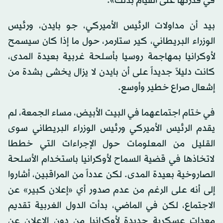
في قدرتها على القيام بذلك».
بيد أن مداولات الرئيس الأميركي، جو بايدن، ورئيس
الوزراء البريطاني، كير ستارمر، حول ما إذا كان سيسمح
لأوكرانيا بمهاجمة روسيا بأسلحة غربية بعيدة المدى،
كانت دليلاً جديداً على أن بايدن لا يزال يخشى بشدة من
إشعال صراع خطير وأوسع.
في ختام اجتماعهما في البيت الأبيض، مساء الجمعة، لم
يقدم الرئيس الأميركي ورئيس الوزراء البريطاني سوى
القليل من المعلومات حول الإجراءات التي خططا
لاتخاذها في قضية السماح لأوكرانيا باستخدام الأسلحة
الصاروخية بعيدة المدى. لكن عدداً من المراقبين، أشاروا
إلى أنه على الرغم من عدم صدور أي «إعلان كبير» عن
الاجتماع، لكن في الماضي، بدأت الدول الغربية تقديم
معدات عسكرية جديدة لأوكرانيا من دون الإعلان عن