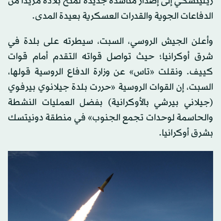
زيلينسكي إلى إصدار مناشدة جديدة لمنح بلاده مزيداً من
الدفاعات الجوية والقدرات العسكرية بعيدة المدى.
وأعلن الجيش الروسي، السبت، سيطرته على بلدة في
شرق أوكرانيا؛ حيث تواصل قواته التقدم أمام قوات
كييف. ونقلت «تاس» عن وزارة الدفاع الروسية قولها،
السبت، إن القوات الروسية «حررت بلدة جيلانوي بيرفوي
(جيلاني بيرشي بالأوكرانية) بفضل العمليات النشطة
والحاسمة لوحدات تجمع الجنوب» في منطقة دونيتسك
بشرق أوكرانيا.