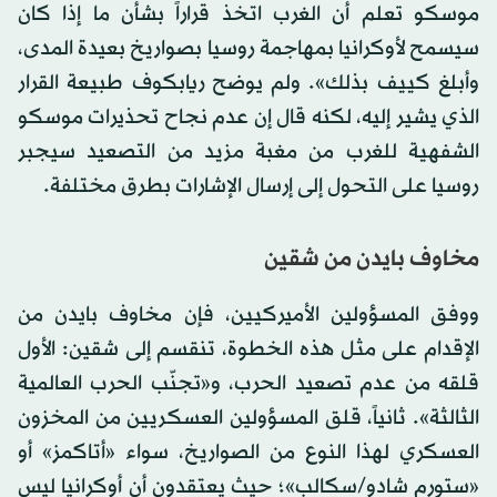
موسكو تعلم أن الغرب اتخذ قراراً بشأن ما إذا كان
سيسمح لأوكرانيا بمهاجمة روسيا بصواريخ بعيدة المدى،
وأبلغ كييف بذلك». ولم يوضح ريابكوف طبيعة القرار
الذي يشير إليه، لكنه قال إن عدم نجاح تحذيرات موسكو
الشفهية للغرب من مغبة مزيد من التصعيد سيجبر
روسيا على التحول إلى إرسال الإشارات بطرق مختلفة.
مخاوف بايدن من شقين
ووفق المسؤولين الأميركيين، فإن مخاوف بايدن من
الإقدام على مثل هذه الخطوة، تنقسم إلى شقين: الأول
قلقه من عدم تصعيد الحرب، و«تجنّب الحرب العالمية
الثالثة». ثانياً، قلق المسؤولين العسكريين من المخزون
العسكري لهذا النوع من الصواريخ، سواء «أتاكمز» أو
«ستورم شادو/سكالب»؛ حيث يعتقدون أن أوكرانيا ليس