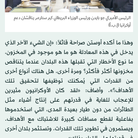
الرئيس الأميركي جو بايدن ورئيس الوزراء البريطاني كير ستارمر يناقشان دعم
أوكرانيا (إ.ب.أ)
وهذا ما أكده أوستن صراحة قائلاً: «إن الشيء الآخر الذي
يدخل في هذه المعادلة هو ما هو موجود في المخزون،
ما نوع الأخطار التي تقبلها هذه البلدان عندما يتناقص
مخزونها أكثر فأكثر؟ ومرة أخرى، هل هناك أنواع أخرى
من القدرات التي يُمكنك توظيفها لتحقيق تلك
الأهداف؟». وأضاف: «لقد كان الأوكرانيون مثيرين
للإعجاب للغاية في قدرتهم على إنتاج أشياء مثل
الطائرات من دون طيار بعيدة المدى، التي استخدموها
بفاعلية لقطع مسافات كبيرة للاشتباك مع الأهداف.
ويستمرون في تطوير تلك القدرات. وتستثمر بلدان أخرى