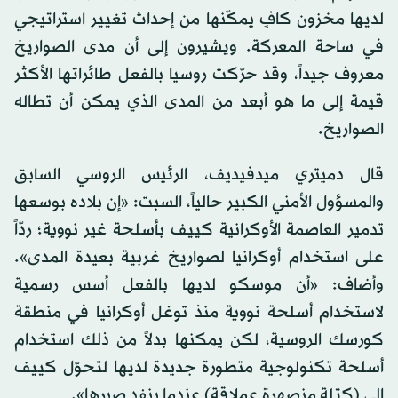
لديها مخزون كافٍ يمكّنها من إحداث تغيير استراتيجي
في ساحة المعركة. ويشيرون إلى أن مدى الصواريخ
معروف جيداً، وقد حرّكت روسيا بالفعل طائراتها الأكثر
قيمة إلى ما هو أبعد من المدى الذي يمكن أن تطاله
الصواريخ.
قال دميتري ميدفيديف، الرئيس الروسي السابق
والمسؤول الأمني الكبير حالياً، السبت: «إن بلاده بوسعها
تدمير العاصمة الأوكرانية كييف بأسلحة غير نووية؛ ردّاً
على استخدام أوكرانيا لصواريخ غربية بعيدة المدى».
وأضاف: «أن موسكو لديها بالفعل أسس رسمية
لاستخدام أسلحة نووية منذ توغل أوكرانيا في منطقة
كورسك الروسية، لكن يمكنها بدلاً من ذلك استخدام
أسلحة تكنولوجية متطورة جديدة لديها لتحوّل كييف
إلى (كتلة منصهرة عملاقة) عندما ينفد صبرها».