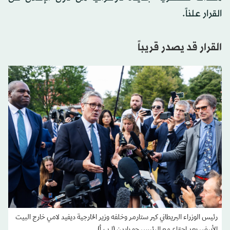
القرار علناً.
القرار قد يصدر قريباً
رئيس الوزراء البريطاني كير ستارمر وخلفه وزير الخارجية ديفيد لامي خارج البيت