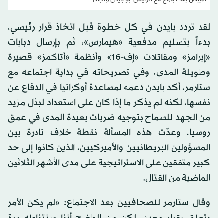
الأبيض بعد اجتماع مع الرئيس جو بايدن (إ.ب.أ)
لقد تردد بايدن في كل خطوة قبل اتخاذ قرار رئيسي،
بدءاً بتسليم مدفعية «هيمارس»، ثم بإرسال دبابات
«إبرامز» ومقاتلات «إف-16» وأنظمة «أتاكمز» قصيرة
وطويلة المدى. وفي تصريحاته في بداية اجتماعه مع
ستارمر، أكد بايدن دعمه لمساعدة أوكرانيا في الدفاع عن
نفسها، لكنه لم يذكر ما إذا كان على استعداد لبذل مزيد
من الجهد للسماح بتوجيه ضربات بعيدة المدى في عمق
روسيا. وعدّت هذه المسألة نقطة خلاف نادرة بين
المسؤولين البريطانيين والأميركيين، الذين كانوا إلى حد
كبير متفقين على الاستراتيجية على مدى الأشهر الثلاثين
الماضية من القتال.
وقال ستارمر للصحافيين بعد الاجتماع: «لم يكن الأمر