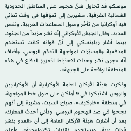
موسكو قد تحاول شنّ هجوم على المناطق الحدودية
الشمالية الشرقية، مشيرين إلى تفوّقها في وقت تعاني
فيه أوكرانيا من تأخّر وصول المساعدات الغربية، ونقص
العديد. وقال الجيش الأوكراني إنّه نشر مزيداً من الجنود،
بينما أشار زيلينسكي إلى أنّ قواته كانت تستخدم
المدفعية والمسيّرات لمواجهة التقدّم الروسي. وأضاف
أنّه «جرى نشر وحدات الاحتياط لتعزيز الدفاع في هذه
المنطقة الواقعة على الجبهة».
وذكرت هيئة الأركان العامة الأوكرانية أن الأوكرانيين
والروس، اشتبكوا في 9 أماكن على طول خط المواجهة،
في منطقة «خاركيف»، صباح السبت، مشيرة إلى أنهم
نجحوا في صد الهجوم الروسي. وتأتي أحدث المعارك،
بعد أن أشارت هيئة الأركان العامة إلى أن «العدو ينشر
قوات برية، ويستخدم تقنيات تكنولوجية». وأعلن