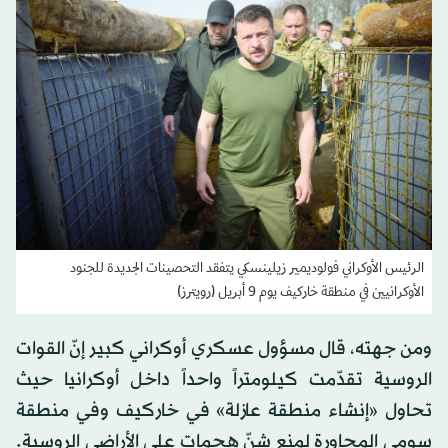
الرئيس الأوكراني فولوديمير زيلينسكي يتفقد التحصينات الجديدة للجنود
الأوكرانيين في منطقة خاركيف يوم 9 أبريل (رويترز)
ومن جهته، قال مسؤول عسكري أوكراني كبير إنّ القوات
الروسية تقدّمت كيلومتراً واحداً داخل أوكرانيا حيث
تحاول «إنشاء منطقة عازلة» في خاركيف وفي منطقة
سومي المجاورة لمنع شنّ هجمات على الأراضي الروسية.