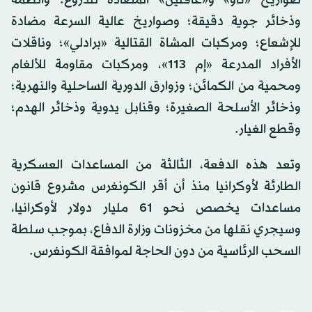
صواريخ «تاو» و«غافلين» المضادة للدروع؛ وأنظمة
وذخائر جوية دقيقة؛ وصواريخ عالية السرعة مضادة
للإشعاع؛ ومركبات المشاة القتالية «برادلي»؛ وناقلات
الأفراد المدرعة «إم 113»، ومركبات مقاومة للألغام
ومحمية من الكمائن؛ وزوارق الدورية الساحلية والنهرية؛
وذخائر الأسلحة الصغيرة؛ وقنابل يدوية وذخائر الهدم؛
وقطع الغيار.
وتعد هذه الدفعة، الثالثة من المساعدات العسكرية
الطارئة لأوكرانيا منذ أن أقر الكونغرس مشروع قانون
مساعدات يخصص نحو 61 مليار دولار لأوكرانيا،
وسيجري نقلها من مخزونات وزارة الدفاع، بموجب سلطة
السحب الرئاسية من دون الحاجة لموافقة الكونغرس.