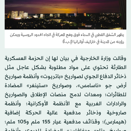
يظهر الشفق القطبي في السماء فوق وهج المعركة في اتجاه الحدود الروسية ويمكن
رؤيته من المدينة في خاركيف أوكرانيا (إ.ب.أ)
وقالت وزارة الخارجية في بيان لها إن الحزمة العسكرية
الطارئة تحتوي على مواد مطلوبة بشكل عاجل مثل
ذخائر الدفاع الجوي لصواريخ «باتريوت» وأنظمة صواريخ
أرض جو «ناسامس»، وصواريخ «ستينغر» المضادة
للطائرات؛ ومعدات لدمج منصات الإطلاق والصواريخ
والرادارات الغربية مع الأنظمة الأوكرانية؛ وأنظمة
صاروخية وذخائر مدفعية عالية الحركة إضافية
(هيمارس)؛ وقذائف مدفعية عيار 155 ملم و105 ملم؛