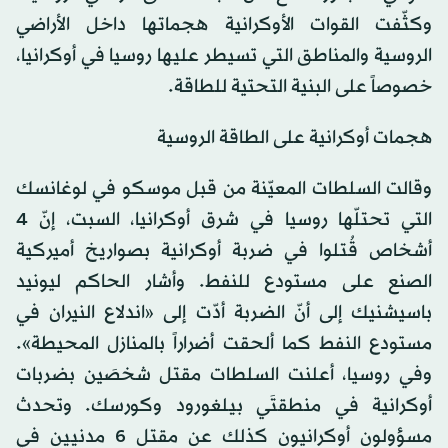
وكثّفت القوات الأوكرانية هجماتها داخل الأراضي
الروسية والمناطق التي تسيطر عليها روسيا في أوكرانيا،
خصوصاً على البنية التحتية للطاقة.
هجمات أوكرانية على الطاقة الروسية
وقالت السلطات المعيّنة من قبل موسكو في لوغانسك
التي تحتلّها روسيا في شرق أوكرانيا، السبت، إنّ 4
أشخاص قُتلوا في ضربة أوكرانية بصواريخ أميركية
الصنع على مستودع للنفط. وأشار الحاكم ليونيد
باسيشنيك إلى أنّ الضربة أدّت إلى «اندلاع النيران في
مستودع النفط كما ألحقت أضراراً بالمنازل المحيطة».
وفي روسيا، أعلنت السلطات مقتل شخصَين بضربات
أوكرانية في منطقتَي بيلغورود وكورسك. وتحدث
مسؤولون أوكرانيون كذلك عن مقتل 6 مدنيين في