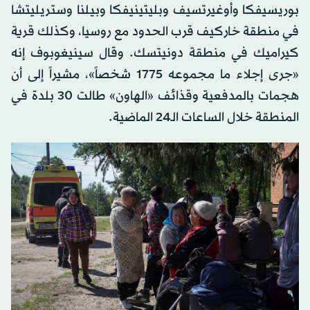
بوريسيفكا وأوغيرتسيف وبليتينيفكا وبيلنا وستريليتشا
في منطقة خاركيف قرب الحدود مع روسيا، وكذلك قرية
كيراميك في منطقة دونيتسك. وقال سينيغوبوف إنه
«جرى إجلاء ما مجموعه 1775 شخصاً»، مشيراً إلى أن
هجمات بالمدفعية وقذائف «الهاون» طالت 30 بلدة في
المنطقة خلال الساعات الـ24 الماضية.