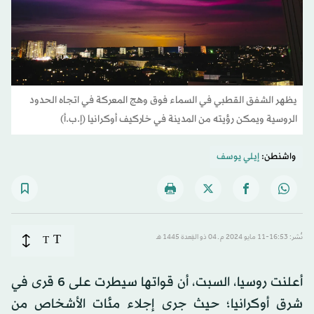
يظهر الشفق القطبي في السماء فوق وهج المعركة في اتجاه الحدود
الروسية ويمكن رؤيته من المدينة في خاركيف أوكرانيا (إ.ب.أ)
واشنطن:
إيلي يوسف
T
نُشر: 16:53-11 مايو 2024 م ـ 04 ذو القِعدة 1445 هـ
T
أعلنت روسيا، السبت، أن قواتها سيطرت على 6 قرى في
شرق أوكرانيا؛ حيث جرى إجلاء مئات الأشخاص من