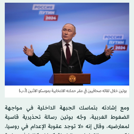
بوتين خلال لقائه صحافيين في مقر حملته الانتخابية بموسكو الاثنين (أ.ب)
ومع إشادته بتماسك الجبهة الداخلية في مواجهة
الضغوط الغربية، وجَّه بوتين رسالة تحذيرية قاسية
لمعارضيه، وقال إنه «لا توجد عقوبة الإعدام في روسيا،