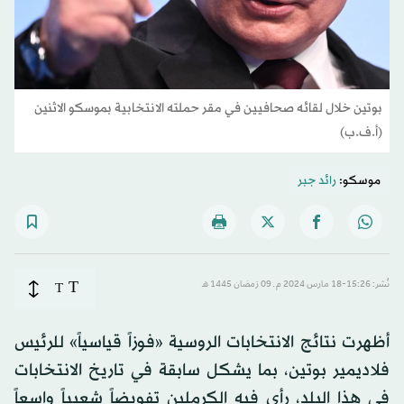
بوتين خلال لقائه صحافيين في مقر حملته الانتخابية بموسكو الاثنين
(أ.ف.ب)
موسكو:
رائد جبر
T
نُشر: 15:26-18 مارس 2024 م ـ 09 رَمضان 1445 هـ
T
أظهرت نتائج الانتخابات الروسية «فوزاً قياسياً» للرئيس
فلاديمير بوتين، بما يشكل سابقة في تاريخ الانتخابات
في هذا البلد، رأى فيه الكرملين تفويضاً شعبياً واسعاً