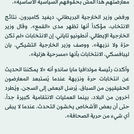
معارضتهم هذا المسّ بحقوقهم السياسية الأساسية».
ورفض وزير الخارجية البريطاني، ديفيد كاميرون، نتائج
الانتخاب، مؤكداً أنها تظهر مدى «القمع». وقال وزير
الخارجية الإيطالي، أنطونيو تاياني، إن الانتخابات «لم تكن
حرّة ولا نزيهة». ووصف وزير الخارجية التشيكي، يان
ليبافسكي، الانتخابات بأنها «مسرحية هزلية».
وأكدت رئيسة مولدافيا مايا ساندو أنه «لا يمكننا الحديث
عن انتخابات حرة ونزيهة عندما يُستبعد المعارضون
الحقيقيون من السباق، يُرسَل البعض إلى السجن، ويُطرد
آخرون من البلاد، بينما العمليات الانتقامية كبيرة جداً،
حتى أن بعض الأشخاص يخشون التحدث، عندما لا يبقى
أي شيء من حرية الصحافة».