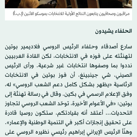
مراقبون وصحافيون يتابعون النتائج الأولية للانتخابات بموسكو الاثنين (إ.ب.أ)
الحلفاء يشيدون
سارع أصدقاء وحلفاء الرئيس الروسي فلاديمير بوتين
لتهنئته على فوزه في الانتخابات، لكن القادة الغربيين
نددوا بما وصفوها انتخابات غير شرعية. ورأى الرئيس
الصيني، شي جينبينغ، أن فوز بوتين في الانتخابات
الرئاسية «يظهر بشكل كامل دعم الشعب الروسي» له،
وفق الإعلام الرسمي في بكين. وقال في رسالة تهنئة إلى
بوتين: «في الأعوام الأخيرة، توحّد الشعب الروسي لتجاوز
التحديات... أعتقد أنه بقيادتكم، ستكون روسيا قادرة
على تحقيق إنجازات أكبر في التنمية الوطنية والإعمار».
وهنّأ الرئيس الإيراني إبراهيم رئيسي نظيره الروسي على