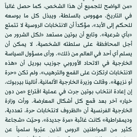
«من الواضح للجميع أن هذا الشخص، كما حصل غالباً
في التاريخ، مهووس بالسلطة، ويبذل كل ما بوسعه
للحكم إلى الأبد»، مؤكداً أن الانتخابات الروسية لا تتمتع
«بأي شرعية». وتابع أن بوتين مستعد «لكل الشرور من
أجل المحافظة على سلطته الشخصية. لا يمكن أن
يسلم أي أحد في العالم من ذلك». ورأى مسؤول السياسة
الخارجية في الاتحاد الأوروبي جوزيب بوريل أن «هذه
الانتخابات ارتكزت على القمع والترهيب»، ولم تكن «حرة
أو نزيهة». وقالت وزيرة الخارجية الألمانية، أنالينا بيربوك،
إن إعادة انتخاب بوتين جرت في عملية اقتراع «من دون
خيار» آخر بعد قمع كل أشكال المعارضة. ورأت وزارة
الخارجية الفرنسية أن «الظروف لانتخابات حرة، تعددية،
وديمقراطية» كانت غائبة «مرة جديدة»، وحيّت «شجاعة
كثير من المواطنين الروس الذين عبّروا سلمياً عن