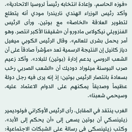
«فوزه الحاسم، وإعادة انتخابه رئيساً لروسيا الاتحادية».
وأكد رئيس الوزراء الهندي ناريندرا مودي أنه يتطلع
لتطوير العلاقة «الخاصة» مع بوتين. ورأى الرئيس
الفنزويلي نيكولاس مادورو أن «شقيقنا الأكبر انتصر، وهو
أمر يحمل بشرى للعالم». وقال الرئيس الكوبي ميغيل
دياز كانيل إن النتيجة الرسمية تعد «مؤشراً صادقاً على أن
الشعب الروسي يدعم إدارة (بوتين) للبلاد». وأكد زعيم
صرب البوسنة ميلوراد دوديك أن «الشعب الصربي رحّب
بسعادة بانتصار الرئيس بوتين؛ إذ إنه يرى فيه رجل دولة
عظيماً وصديقاً يمكنهم على الدوام الاعتماد عليه،
وسيحمي شعبنا».
الغرب ينتقد في المقابل، رأى الرئيس الأوكراني فولوديمير
زيلينسكي أن بوتين يسعى إلى «أن يحكم إلى الأبد».
وكتب زيلينسكي في رسالة على الشبكات الاجتماعية: