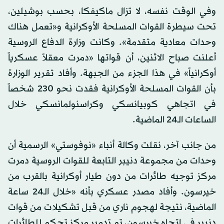
وفي الوقت نفسه، لا تزال ماكيفكا، بحسب بوشيلين،
تحت سيطرة القوات المسلحة الأوكرانية و«تعمل هناك
وحدات معادية متقدمة». وكانت وزارة الدفاع الروسية
أعلنت صباح الاثنين، أن قواتها «دمرت معقلاً عسكرياً
أوكرانياً» في هذا الجزء من الجبهة. وأفاد تقرير الوزارة
بأن القوات المسلحة الأوكرانية فقدت نحو 230 شخصاً
في اتجاهي كوبيانسكي وكراسنولمانسكي خلال
الساعات الـ24 الماضية.
من جانب آخر، نقلت وكالة أنباء «نوفوستي» الرسمية أن
وحدات من مجموعة دنيبر التابعة للقوات الروسية دمرت
مركز توجيه طائرات من دون طيار أوكرانية بالقرب من
خيرسون. وأفاد مصدر عسكري بأنه «خلال الـ24 ساعة
الماضية، نتيجة لهجوم ناري من قبل تشكيلات من قوات
دنيبر في اتجاه خيرسون، تم تدمير مركز تحكم للطائرات