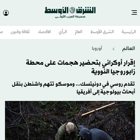
الرئيسية
الشرق الأوسط​
العالم
الرأي
الاقتصاد
ثقافة وفنون
صح
العالم
أوروبا
إقرار أوكراني بتحضير هجمات على محطة
زابوروجيا النووية
تقدم روسي في دونيتسك... وموسكو تتهم واشنطن بنقل
أبحاث بيولوجية إلى أفريقيا