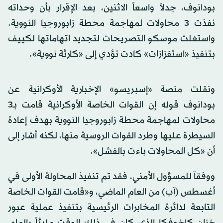
بودانوف، جدلاً واسعاً الاثنين، بعد الإقرار بأن وحداته
نفذت 3 محاولات لمهاجمة محطة زابوروجيا النووية.
واستغلت موسكو التصريحات لتجديد اتهاماتها لكييف
بتنفيذ «استفزازات» كادت تؤدي إلى «كارثة نووية».
ونقلت منصة «إسبريسو» الإخبارية الأوكرانية عن
بودانوف قوله إن القوات الخاصة الأوكرانية قامت بـ3
محاولات لمهاجمة محطة زابوروجيا النووية بهدف إعادة
السيطرة عليها وطرد القوات الروسية منها، لكنه أشار إلى
أن «كل المحاولات باءت بالفشل».
ووفقاً للمسؤول الأمني، فقد تم تنفيذ المحاولة الأولى في
أغسطس (آب) من العام الماضي، و«قامت القوات الخاصة
التابعة لدائرة المخابرات الرئيسية بتنفيذ عملية عبور
خزان كاخوفكا الذي كان في ذلك الوقت مليئاً بالماء،