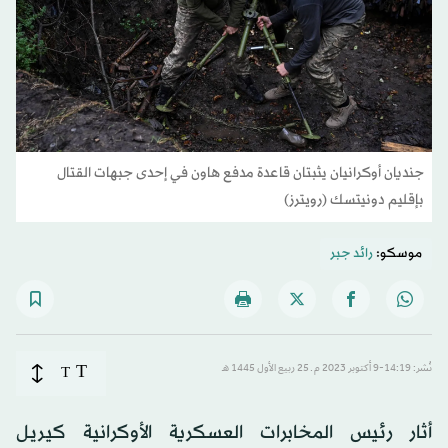
جنديان أوكرانيان يثبتان قاعدة مدفع هاون في إحدى جبهات القتال
بإقليم دونيتسك (رويترز)
موسكو:
رائد جبر
T
نُشر: 14:19-9 أكتوبر 2023 م ـ 25 ربيع الأول 1445 هـ
T
أثار رئيس المخابرات العسكرية الأوكرانية كيريل