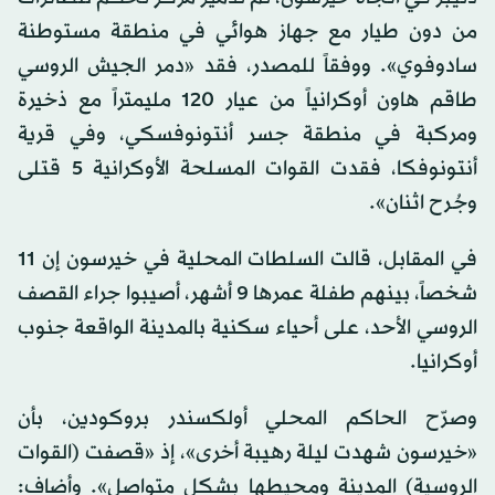
من دون طيار مع جهاز هوائي في منطقة مستوطنة
سادوفوي». ووفقاً للمصدر، فقد «دمر الجيش الروسي
طاقم هاون أوكرانياً من عيار 120 مليمتراً مع ذخيرة
ومركبة في منطقة جسر أنتونوفسكي، وفي قرية
أنتونوفكا، فقدت القوات المسلحة الأوكرانية 5 قتلى
وجُرح اثنان».
في المقابل، قالت السلطات المحلية في خيرسون إن 11
شخصاً، بينهم طفلة عمرها 9 أشهر، أصيبوا جراء القصف
الروسي الأحد، على أحياء سكنية بالمدينة الواقعة جنوب
أوكرانيا.
وصرّح الحاكم المحلي أولكسندر بروكودين، بأن
«خيرسون شهدت ليلة رهيبة أخرى»، إذ «قصفت (القوات
الروسية) المدينة ومحيطها بشكل متواصل». وأضاف: