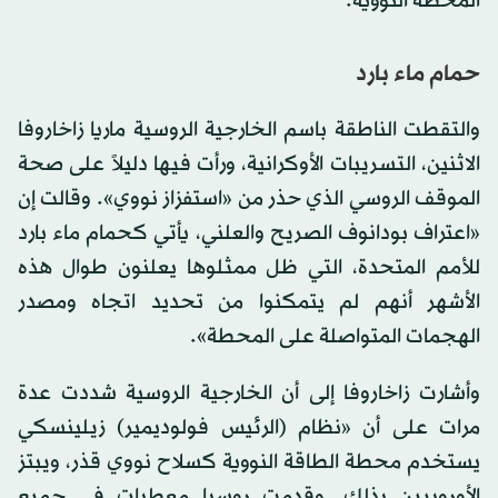
المحطة النووية.
حمام ماء بارد
والتقطت الناطقة باسم الخارجية الروسية ماريا زاخاروفا
الاثنين، التسريبات الأوكرانية، ورأت فيها دليلاً على صحة
الموقف الروسي الذي حذر من «استفزاز نووي». وقالت إن
«اعتراف بودانوف الصريح والعلني، يأتي كحمام ماء بارد
للأمم المتحدة، التي ظل ممثلوها يعلنون طوال هذه
الأشهر أنهم لم يتمكنوا من تحديد اتجاه ومصدر
الهجمات المتواصلة على المحطة».
وأشارت زاخاروفا إلى أن الخارجية الروسية شددت عدة
مرات على أن «نظام (الرئيس فولوديمير) زيلينسكي
يستخدم محطة الطاقة النووية كسلاح نووي قذر، ويبتز
الأوروبيين بذلك. وقدمت روسيا معطيات في جميع