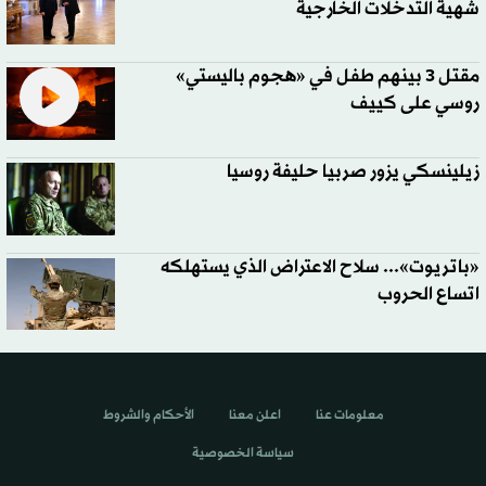
شهية التدخلات الخارجية
مقتل 3 بينهم طفل في «هجوم باليستي»
روسي على كييف
زيلينسكي يزور صربيا حليفة روسيا
«باتريوت»... سلاح الاعتراض الذي يستهلكه
اتساع الحروب
معلومات عنا
اعلن معنا
الأحكام والشروط
سياسة الخصوصية