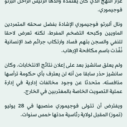
غرار النهج الذي كان يعتمده والدها الرئيس الراحل ألبرتو
فوجيموري.
ونال ألبرتو فوجيموري الإشادة بفضل سحقه المتمردين
الماويين وكبحه التضخم المفرط، لكنه تعرض لاحقا
للنفي والسجن بتهم فساد وارتكاب جرائم ضد الإنسانية
نُفِّذت باسم مكافحة الإرهاب.
ولم يعلق سانشيز بعد على إعلان نتائج الانتخابات. وكان
سانشيز حذر سابقا من أنه لن يعترف بأي حكومة ترأسها
منافسته، متحدثا عن وجود مخالفات إدارية في إدارة
عملية التصويت الخاصة بالمغتربين في الخارج.
ويفترض أن تتولى فوجيموري منصبها في 28 يوليو
(تموز) المقبل لولاية رئاسية مدتها خمس سنوات.