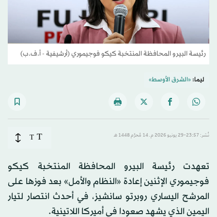
رئيسة البيرو المحافظة المنتخبة كيكو فوجيموري (أرشيفية - أ.ف.ب)
ليما:
«الشرق الأوسط»
T
نُشر: 23:57-29 يونيو 2026 م ـ 14 مُحرَّم 1448 هـ
T
تعهدت رئيسة البيرو المحافظة المنتخبة كيكو
فوجيموري الإثنين إعادة «النظام والأمل» بعد فوزها على
المرشح اليساري روبرتو سانشيز، في أحدث انتصار لتيار
اليمين الذي يشهد صعودا في أميركا اللاتينية.