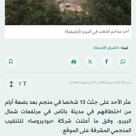
أحد مناجم الذهب في البيرو (أرشيفية)
ليما:
«الشرق الأوسط»
T
نُشر: 23:29-4 مايو 2025 م ـ 07 ذو القِعدة 1446 هـ
T
عثر الأحد على جثث 13 شخصا في منجم بعد بضعة أيام
من اختطافهم في مدينة باتاس في مرتفعات شمال
البيرو، وفق ما أعلنت شركة «بوديروسا» للتنقيب
المنجمي المشرفة على الموقع.