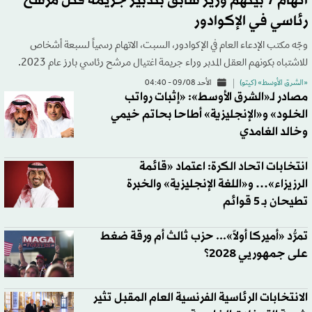
اتهام 7 بينهم وزير سابق بتدبير جريمة قتل مرشح
رئاسي في الإكوادور
وجّه مكتب الإدعاء العام في الإكوادور، السبت، الاتهام رسمياً لسبعة أشخاص
للاشتباه بكونهم العقل المدبر وراء جريمة اغتيال مرشح رئاسي بارز عام 2023.
«الشرق الأوسط» (كيتو)
الأحد 09/08 - 04:40
مصادر لـ«الشرق الأوسط»: «إثبات رواتب
الخلود» و«الإنجليزية» أطاحا بحاتم خيمي
وخالد الغامدي
انتخابات اتحاد الكرة: اعتماد «قائمة
الرزيزاء»… و«اللغة الإنجليزية» والخبرة
تطيحان بـ 5 قوائم
تمرُّد «أميركا أولاً»... حزب ثالث أم ورقة ضغط
على جمهوريي 2028؟
الانتخابات الرئاسية الفرنسية العام المقبل تثير