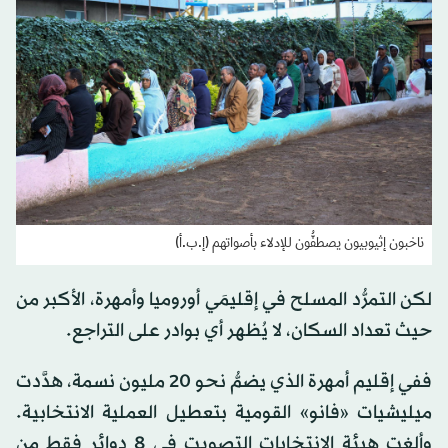
ناخبون إثيوبيون يصطفُّون للإدلاء بأصواتهم (إ.ب.أ)
لكن التمرُّد المسلح في إقليمَي أوروميا وأمهرة، الأكبر من
حيث تعداد السكان، لا يُظهر أي بوادر على التراجع.
ففي إقليم أمهرة الذي يضمُّ نحو 20 مليون نسمة، هدَّدت
ميليشيات «فانو» القومية بتعطيل العملية الانتخابية.
وألغت هيئة الانتخابات التصويت في 8 دوائر فقط من