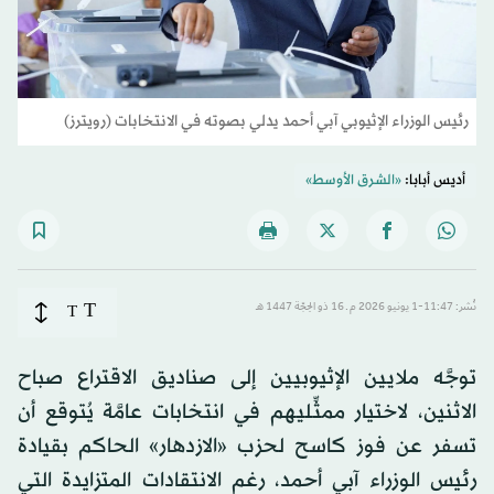
رئيس الوزراء الإثيوبي آبي أحمد يدلي بصوته في الانتخابات (رويترز)
أديس أبابا:
«الشرق الأوسط»
T
نُشر: 11:47-1 يونيو 2026 م ـ 16 ذو الحِجّة 1447 هـ
T
توجَّه ملايين الإثيوبيين إلى صناديق الاقتراع صباح
الاثنين، لاختيار ممثِّليهم في انتخابات عامَّة يُتوقع أن
تسفر عن فوز كاسح لحزب «الازدهار» الحاكم بقيادة
رئيس الوزراء آبي أحمد، رغم الانتقادات المتزايدة التي