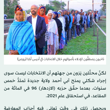
ناخبون يصطفُّون للإدلاء بأصواتهم خلال الانتخابات في أديس أبابا (رويترز)
لكنَّ محلِّلين يَرَون من جهتهم أن الانتخابات ليست سوى
إجراء شكلي يمنح آبي أحمد ولاية جديدة تمتدُّ خمس
سنوات، بعدما حقَّق حزبه (الازدهار) 96 في المائة من
المقاعد، في استحقاق عام 2021.
ويحصل ذلك في وقت تعاني فيه أحزاب المعارضة