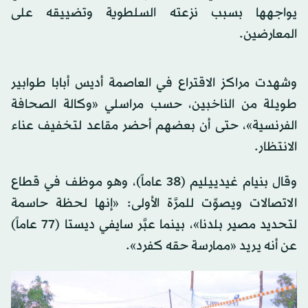
يواجهها بسبب نزعته السلطوية وتضييقه على
المعارضين.
وشهدت مراكز الاقتراع في العاصمة أديس أبابا طوابير
طويلة من الناخبين، حسب مراسلي «وكالة الصحافة
الفرنسية»، حتى أن بعضهم أحضر مقاعد لتخفيف عناء
الانتظار.
وقال بنيام غيدييليم (38 عاماً)، وهو موظف في قطاع
الاتصالات ويصوِّت للمرَّة الأولى: «إنها لحظة حاسمة
لتحديد مصير بلدنا»، بينما عبَّر سايفي ديستا (77 عاماً)
عن أنه يريد «ممارسة حقه كفرد».