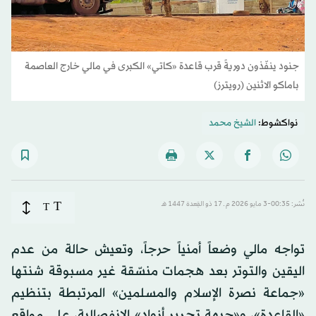
جنود ينفّذون دوريةً قرب قاعدة «كاتي» الكبرى في مالي خارج العاصمة
باماكو الاثنين (رويترز)
نواكشوط:
الشيخ محمد
T
نُشر: 00:35-3 مايو 2026 م ـ 17 ذو القِعدة 1447 هـ
T
تواجه مالي وضعاً أمنياً حرجاً، وتعيش حالة من عدم
اليقين والتوتر بعد هجمات منسّقة غير مسبوقة شنتها
«جماعة نصرة الإسلام والمسلمين» المرتبطة بتنظيم
«القاعدة»، و«جبهة تحرير أزواد» الانفصالية، على مواقع