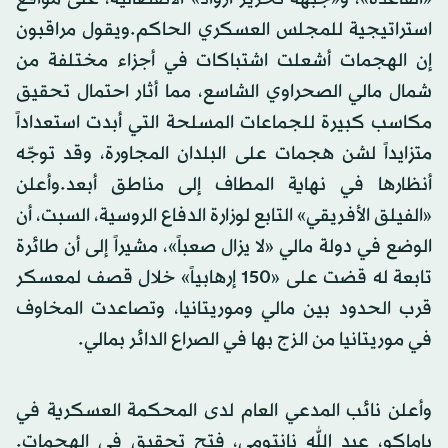
استراتيجية للمجلس العسكري الحاكم.ويقول مراقبون
إن الهجمات أشعلت اشتباكات في أجزاء مختلفة من
شمال مالي الصحراوي الشاسع، مما أثار احتمال تحقيق
مكاسب كبيرة للجماعات المسلحة التي أبدت استعداداً
متزايداً لشن هجمات على البلدان المجاورة، وقد توجّه
أنظارها في نهاية المطاف إلى مناطق أبعد.وأعلن
«الفيلق الأفريقي» التابع لوزارة الدفاع الروسية، السبت، أن
الوضع في دولة مالي «لا يزال صعباً»، مشيراً إلى أن طائرة
تابعة له قضت على «150 إرهابياً» خلال قصف لمعسكر
قرب الحدود بين مالي وموريتانيا، وتصاعدت المخاوف
في موريتانيا من الزج بها في الصراع الدائر بمالي.
وأعلن نائب المدعي العام لدى المحكمة العسكرية في
باماكو، عبد الله نانتومي، فتح تحقيق في الهجمات.