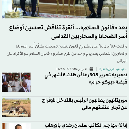
بعد «قانون السلام»... أنقرة تناقش تحسين أوضاع
أُسر الضحايا والمحاربين القدامى
وافقت لجنة برلمانية على مشروع قانون يتضمن تعديلات بشأن أُسر الضحايا
والمحاربين القدامى بعد يوم واحد من طرح مشروع قانون السلام مع الأكراد على
البرلمان
سعيد عبد الرازق (أنقرة)
الخميس 06/08 - 16:48
نيجيريا: تحرير 308 رهائن ظلت 6 أشهر في
قبضة «بوكو حرام»
موريتانيون يطالبون الرئيس بالتدخل للإفراج
عن تجار اعتقلتهم مالي
إدانة مهاجم الكاتب سلمان رشدي بالإرهاب