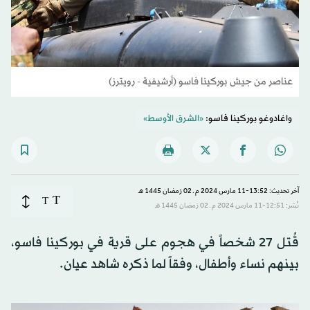
عناصر من جيش بوركينا فاسو (أرشيفية - رويترز)
واغادوغو بوركينا فاسو:
«الشرق الأوسط»
آخر تحديث: 13:52-11 مارس 2024 م ـ 02 رَمضان 1445 هـ
T
T
نُشر: 12:51-11 مارس 2024 م ـ 02 رَمضان 1445 هـ
قُتل 27 شخصاً في هجوم على قرية في بوركينا فاسو،
بينهم نساء وأطفال، وفقاً لما ذكره شاهد عيان.