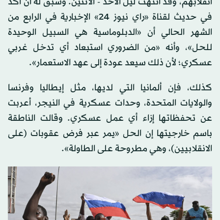
انقلابهم، وقد انتهت ليل الأحد - الاثنين. وسبق له أن أكد
في حديث لقناة «راي نيوز 24» الإخبارية في الرابع من
الشهر الحالي أن «الدبلوماسية هي السبيل الوحيدة
للحل»، وأنه «من الضروري استبعاد أي تدخل غربي
عسكري؛ لأن ذلك سيعد عودة إلى عهد الاستعمار».
كذلك، فإن ألمانيا التي لديها، مثل إيطاليا وفرنسا
والولايات المتحدة، وحدات عسكرية في النيجر، أعربت
عن تحفظاتها إزاء أي عمل عسكري. وقالت الناطقة
باسم خارجيتها إن الحل «يمر عبر فرض عقوبات (على
الانقلابيين)، وهي مطروحة على الطاولة».