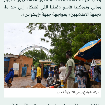
وغاب عن تلك الاجتماعات الممثلون العسكريون للنيجر
ومالي وبوركينا فاسو وغينيا التي تشكل، إلى حد ما،
«جبهة الانقلابيين» بمواجهة جبهة «إيكواس».
حركة عادية في نيامي الاثنين (أ.ف.ب)