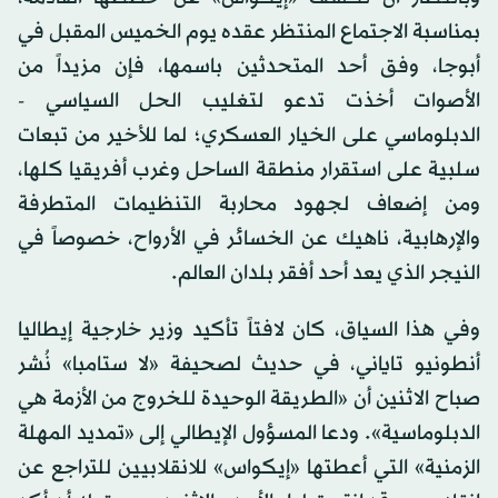
بمناسبة الاجتماع المنتظر عقده يوم الخميس المقبل في
أبوجا، وفق أحد المتحدثين باسمها، فإن مزيداً من
الأصوات أخذت تدعو لتغليب الحل السياسي -
الدبلوماسي على الخيار العسكري؛ لما للأخير من تبعات
سلبية على استقرار منطقة الساحل وغرب أفريقيا كلها،
ومن إضعاف لجهود محاربة التنظيمات المتطرفة
والإرهابية، ناهيك عن الخسائر في الأرواح، خصوصاً في
النيجر الذي يعد أحد أفقر بلدان العالم.
وفي هذا السياق، كان لافتاً تأكيد وزير خارجية إيطاليا
أنطونيو تاياني، في حديث لصحيفة «لا ستامبا» نُشر
صباح الاثنين أن «الطريقة الوحيدة للخروج من الأزمة هي
الدبلوماسية». ودعا المسؤول الإيطالي إلى «تمديد المهلة
الزمنية» التي أعطتها «إيكواس» للانقلابيين للتراجع عن