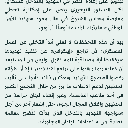
تينوبو على إعادة النظر في التهديد بالتدخل عسكرياً.
لكن الدستور النيجيري ينص على إمكانية تخطي
معارضة مجلس الشيوخ في حال وجود «تهديد للأمن
الوطني»؛ ما يترك الباب مفتوحاً لـ تينوبو.
بيد أن هذه التحفظات لا تعني أبداً التخلي عن العمل
العسكري؛ لأن تراجع «إيكواس» عن تنفيذ تهديدها
سيفقدها أية مصداقية للمستقبل. وليس من المستبعد
أن دعاته ربما راهنوا على تراجع الانقلابيين؛ إلا أن هؤلاء
رفضوا الخضوع للتهديد وبعكس ذلك، دأبوا على تأليب
المدنيين لدعم الانقلاب ما برز من خلال التجمع الكبير
في أحد ملاعب العاصمة، وعبر إنشاء لجان حراسة من
المدنيين وإغلاق المجال الجوي حتى إشعار آخر من أجل
«مواجهة التهديد بالتدخل الذي بدأت تتّضح معالمه
انطلاقاً من استعدادات البلدان المجاورة».