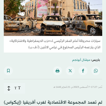
سيارات محروقة أمام المقر الرئيسي لـ«حزب الديمقراطية والاشتراكية»
الذي يتزعمه الرئيس المخلوع في نيامي الاثنين (أ.ف.ب)
باريس:
ميشال أبونجم
T
نُشر: 17:27-7 أغسطس 2023 م ـ 21 مُحرَّم 1445 هـ
T
لم تعمد المجموعة الاقتصادية لغرب أفريقيا (إيكواس)