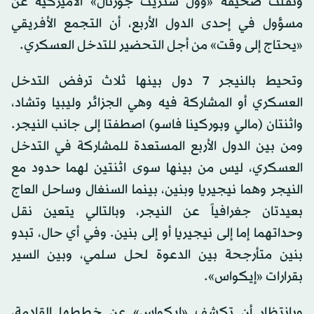
ونقلت صحيفة «وول ستريت جورنال» الأميركية عن
مسؤول في إحدى الدول الأربع، أن التجمع الأفريقي
«يحتاج إلى وقت» من أجل التحضير للتدخل العسكري.
وتحيط بالنيجر 7 دول بينها ثلاث ترفض التدخل
العسكري أو المشاركة فيه وهي الجزائر وليبيا وتشاد،
واثنتان (مالي وبوركينا فاسو) اصطفتا إلى جانب النيجر.
ومن بين الدول الأربع المستعدة للمشاركة في التدخل
العسكري، ليس من بينها سوى اثنتين لهما حدود مع
النيجر وهما نيجيريا وبنين، بينما السنغال وساحل العاج
بعيدتان جغرافياً عن النيجر، وبالتالي يتعين نقل
وحداتهما إما إلى نيجيريا أو إلى بنين. وفي أي حال، تبدو
بنين متأرجحة بين الدعوة لحل سلمي، وبين السير
بقرارات «إيكواس».
وبانتظار أن تكشف «إيكواس» عن خططها القادمة،