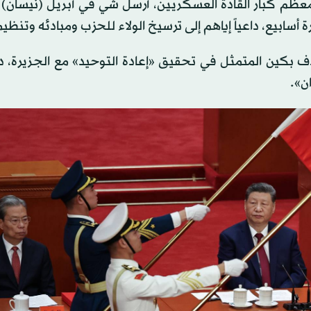
ظم كبار القادة العسكريين، أرسل شي في أبريل (نيسان) 
أسابيع، داعياً إياهم إلى ترسيخ الولاء للحزب ومبادئه وتنظيم
ف بكين المتمثل في تحقيق «إعادة التوحيد» مع الجزيرة، داع
ن».