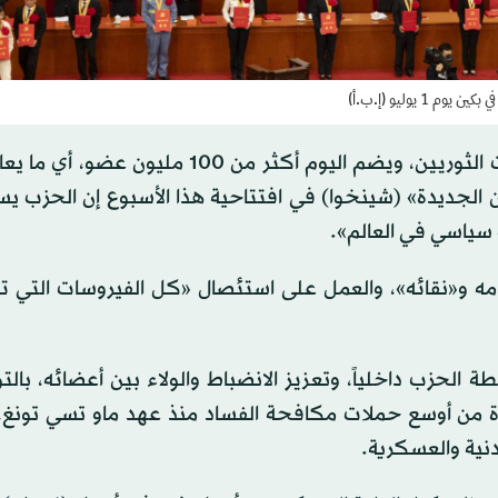
وتأسس الحزب الشيوعي الصيني عام 1921 على يد عشرات الثوريين، ويضم اليوم أكثر من 100
صين الجديدة» (شينخوا) في افتتاحية هذا الأسبوع إن الحزب ي
سياسي في العالم».
مه و«نقائه»، والعمل على استئصال «كل الفيروسات التي ت
ي على ترسيخ سلطة الحزب داخلياً، وتعزيز الانضباط والولاء بين أعضائه، با
دة من أوسع حملات مكافحة الفساد منذ عهد ماو تسي تونغ
دنية والعسكرية.