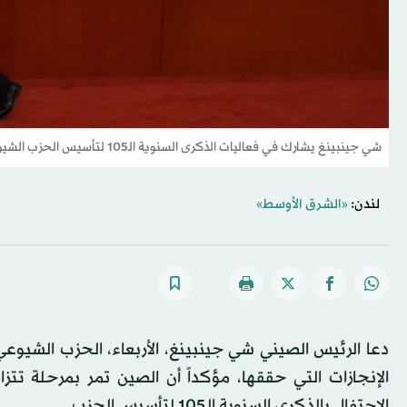
شي جينبينغ يشارك في فعاليات الذكرى السنوية الـ105 لتأسيس الحزب الشيوعي في بكين يوم 1 يوليو (أ.ب)
لندن:
«الشرق الأوسط»
دعا الرئيس الصيني شي جينبينغ، الأربعاء، الحزب الشيوعي
الإنجازات التي حققها، مؤكداً أن الصين تمر بمرحلة تت
الاحتفال بالذكرى السنوية الـ105 لتأسيس الحزب.