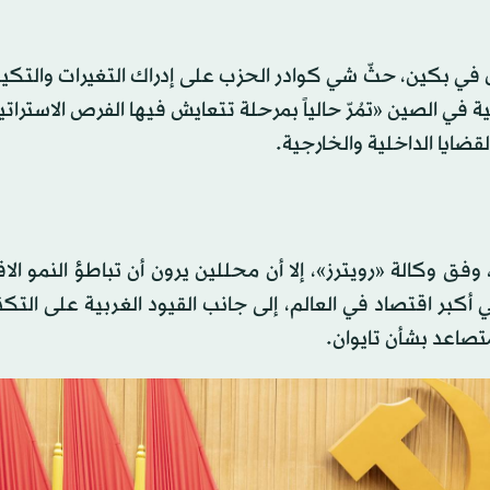
ة الشعب الكبرى في بكين، حثّ شي كوادر الحزب على إدراك التغيرات والت
نمية في الصين «تمُرّ حالياً بمرحلة تتعايش فيها الفرص الاسترات
قضايا الداخلية والخارجية.
ق وكالة «رويترز»، إلا أن محللين يرون أن تباطؤ النمو ال
ي أكبر اقتصاد في العالم، إلى جانب القيود الغربية على التكن
لمتصاعد بشأن تايوان.