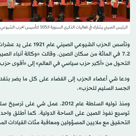
الرئيس الصيني يشارك في فعاليات الذكرى السنوية الـ105 لتأسيس الحزب الشيوعي في بكين يوم 1 يوليو (إ.ب.أ)
7.2 في المائة من سكان الصين. وقالت «وكالة أنباء ال
التحول من «أكبر حزب سياسي في العالم» إلى «أقوى حزب 
ودعا شي أعضاء الحزب إلى القضاء على كل ما يضر بتقد
الجسد السليم للحزب».
ومنذ توليه السلطة عام 2012، عمل ش
توسيع نفوذ الصين على الساحة الدولية. كما أطلق واح
التحقيق مع ملايين المسؤولين ومعاقبة مئات القيادات الم