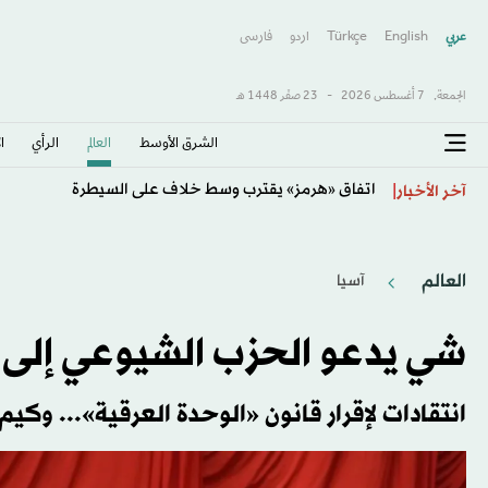
عربي
English
Türkçe
اردو
فارسى
الجمعة,
7 أغسطس 2026
-
23 صفَر 1448 هـ
الشرق الأوسط​
العالم
الرأي
ا
اتفاق «هرمز» يقترب وسط خلاف على السيطرة
آخر الأخبار
العالم
آسيا
شي يدعو الحزب الشيوعي إلى ا
انتقادات لإقرار قانون «الوحدة العرقية»... وكي