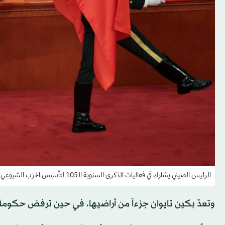
الرئيس الصيني يشارك في فعاليات الذكرى السنوية الـ105 لتأسيس الحزب الشيوعي في بكين يوم 1 يوليو (إ.ب.أ)
وتعدّ بكين تايوان جزءاً من أراضيها، في حين ترفض حكومة