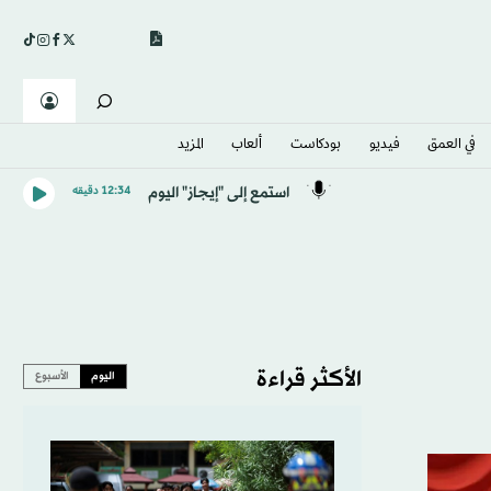
في العمق
فيديو
بودكاست
ألعاب
المزيد
استمع إلى "إيجاز" اليوم
12:34 دقيقه
الأكثر قراءة
اليوم
الأسبوع