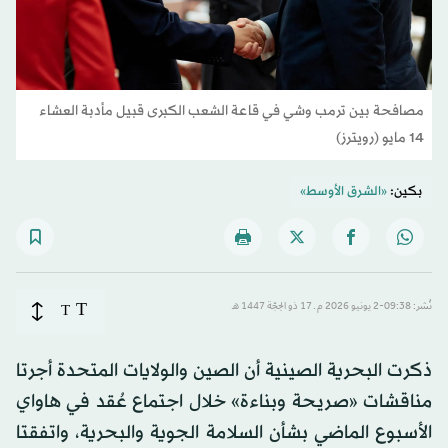
مصافحة بين ترمب وشي في قاعة الشعب الكبرى قبيل مأدبة العشاء
14 مايو (رويترز)
بكين:
«الشرق الأوسط»
T
نُشر: 09:38-2 يونيو 2026 م ـ 17 ذو الحِجّة 1447 هـ
T
ذكرت البحرية الصينية أن الصين والولايات المتحدة أجرتا
مناقشات «صريحة وبناءة» خلال اجتماع عُقد في هاواي
الأسبوع الماضي بشأن السلامة الجوية والبحرية، واتفقتا