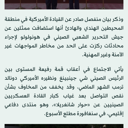
0
seconds
وذكر بيان منفصل صادر عن القيادة الأميركية في منطقة
of
0
المحيطين الهندي والهادئ أنها استضافت ممثلين عن
seconds
جيش التحرير الشعبي الصيني في هونولولو لإجراء
محادثات ركزت على الحد من مخاطر المواجهات غير
الآمنة وغير المهنية.
يأتي الاجتماع في أعقاب قمة رفيعة المستوى بين
الرئيس الصيني شي جينبينغ ونظيره الأميركي دونالد
ترمب الشهر الماضي، وقد يخفف من المخاوف بشأن
نقص التواصل بعد غياب كبار القادة العسكريين
الصينيين عن «حوار شانغريلا»، وهو منتدى دفاعي
إقليمي، في سنغافورة مطلع الأسبوع.