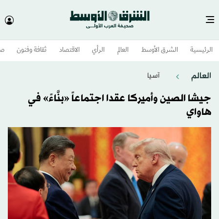
الرئيسية
الشرق الأوسط​
العالم
الرأي
الاقتصاد
ثقافة وفنون
صح
العالم
آسيا
جيشا الصين وأميركا عقدا اجتماعاً «بنَّاءً» في
هاواي