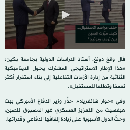
0
seconds
قال وانغ دونغ، أستاذ الدراسات الدولية بجامعة بكين:
of
0
«هذا الإطار الاستراتيجي المشترك يحول الديناميكية
seconds
الثنائية من إدارة الأزمات التفاعلية إلى بناء استقرار أكثر
تعمقا وتطلعا للمستقبل».
وفي «حوار شانغريلا»، حذَّر وزير الدفاع الأميركي بيت
هيغسيث من التعزيز العسكري غير المسبوق للصين،
وحثّ الدول الآسيوية على زيادة إنفاقها الدفاعي وقدراتها.