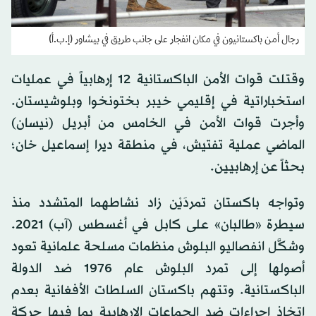
رجال أمن باكستانيون في مكان انفجار على جانب طريق في بيشاور (إ.ب.أ)
وقتلت قوات الأمن الباكستانية 12 إرهابياً في عمليات
استخباراتية في إقليمي خيبر بختونخوا وبلوشيستان.
وأجرت قوات الأمن في الخامس من أبريل (نيسان)
الماضي عملية تفتيش، في منطقة ديرا إسماعيل خان؛
بحثاً عن إرهابيين.
وتواجه باكستان تمردَيْن زاد نشاطهما المتشدد منذ
سيطرة «طالبان» على كابل في أغسطس (آب) 2021.
وشكَّل انفصاليو البلوش منظمات مسلحة علمانية تعود
أصولها إلى تمرد البلوش عام 1976 ضد الدولة
الباكستانية. وتتهم باكستان السلطات الأفغانية بعدم
اتخاذ إجراءات ضد الجماعات الإرهابية بما فيها حركة