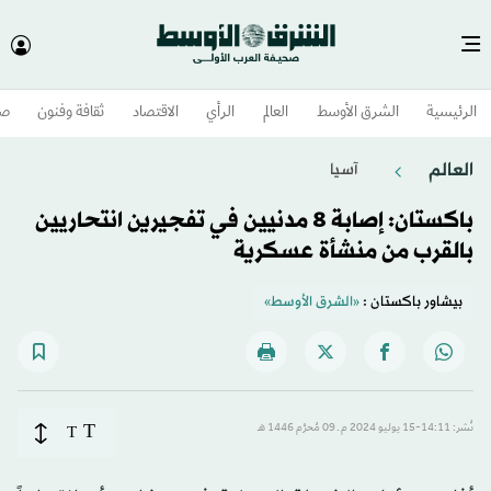
الرئيسية
الشرق الأوسط​
العالم
الرأي
الاقتصاد
ثقافة وفنون
صح
العالم
آسيا
باكستان: إصابة 8 مدنيين في تفجيرين انتحاريين
بالقرب من منشأة عسكرية
بيشاور باكستان :
«الشرق الأوسط»
T
نُشر: 14:11-15 يوليو 2024 م ـ 09 مُحرَّم 1446 هـ
T