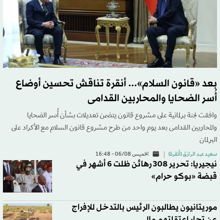
بعد «قانون السلام»... أنقرة تناقش تحسين أوضاع
أُسر الضحايا والمحاربين القدامى
وافقت لجنة برلمانية على مشروع قانون يتضمن تعديلات بشأن أُسر الضحايا
والمحاربين القدامى بعد يوم واحد من طرح مشروع قانون السلام مع الأكراد على
البرلمان
سعيد عبد الرازق (أنقرة)
الخميس 06/08 - 16:48
نيجيريا: تحرير 308 رهائن ظلت 6 أشهر في
قبضة «بوكو حرام»
موريتانيون يطالبون الرئيس بالتدخل للإفراج
عن تجار اعتقلتهم مالي