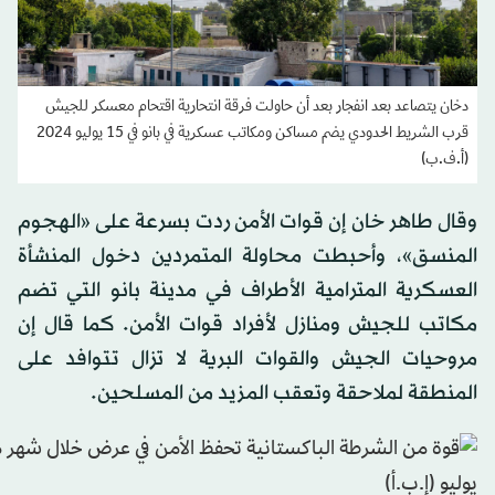
دخان يتصاعد بعد انفجار بعد أن حاولت فرقة انتحارية اقتحام معسكر للجيش
قرب الشريط الحدودي يضم مساكن ومكاتب عسكرية في بانو في 15 يوليو 2024
(أ.ف.ب)
وقال طاهر خان إن قوات الأمن ردت بسرعة على «الهجوم
المنسق»، وأحبطت محاولة المتمردين دخول المنشأة
العسكرية المترامية الأطراف في مدينة بانو التي تضم
مكاتب للجيش ومنازل لأفراد قوات الأمن. كما قال إن
مروحيات الجيش والقوات البرية لا تزال تتوافد على
المنطقة لملاحقة وتعقب المزيد من المسلحين.