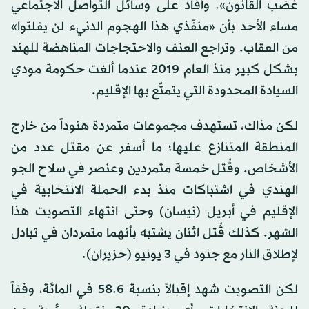
غضب القانون». وأفاد على وسائل التواصل الاجتماعي
مساء الأحد بأن «منفّذي هذا الهجوم الدنيء لن يفلتوا»
من العقاب. وتراجع العنف والاحتجاجات المناهضة للهند
بشكل كبير منذ العام 2019 عندما ألغت حكومة مودي
السيادة المحدودة التي يتمتّع بها الإقليم.
لكن مذاك، تستهدف مجموعات متمردة هنوداً من خارج
المنطقة المتنازع عليها؛ ما أسفر عن مقتل عدد من
الأشخاص. وقُتل خمسة متمردين وعنصر في سلاح الجو
الهندي في اشتباكات منذ بدء الحملة الانتخابية في
الإقليم في أبريل (نيسان) وحتى انتهاء التصويت هذا
الشهر. كذلك قُتل اثنان يشتبه بأنهما متمردان في تبادل
لإطلاق النار مع جنود في 3 يونيو (حزيران).
لكن التصويت شهد إقبالاً بنسبة 58.6 في المائة، وفقاً