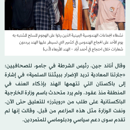
نشطاء الجماعات الهندوسية اليمينية الذين ردّوا على الهجوم المسلح المشتبه به
يوم الأحد على الحجاج الهندوس في كشمير التي تسيطر عليها الهند يرددون
شعارات خلال احتجاج في أحمد آباد - الهند الأربعاء (أ.ب)
وقال أناند جين، رئيس الشرطة في جامو، للصحافيين:
«جارتنا المعادية تريد الإضرار ببيئتنا السلمية» في إشارة
إلى باكستان التي تتهمها الهند بإذكاء العنف في
المنطقة منذ عقود. ولم يرد متحدث باسم وزارة الخارجية
الباكستانية على طلب من «رويترز» للتعليق حتى الآن.
ونفت الوزارة مثل هذه المزاعم من قبل، وقالت إنها لم
تقدم سوى دعم سياسي ودبلوماسي للمتمردين.