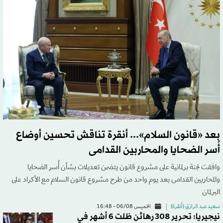
بعد «قانون السلام»... أنقرة تناقش تحسين أوضاع
أُسر الضحايا والمحاربين القدامى
وافقت لجنة برلمانية على مشروع قانون يتضمن تعديلات بشأن أُسر الضحايا
والمحاربين القدامى بعد يوم واحد من طرح مشروع قانون السلام مع الأكراد على
البرلمان
سعيد عبد الرازق (أنقرة)
الخميس 06/08 - 16:48
نيجيريا: تحرير 308 رهائن ظلت 6 أشهر في