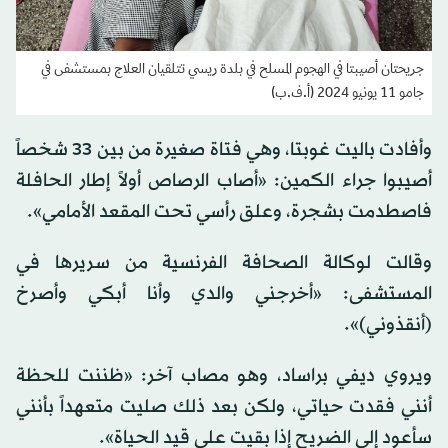
جريحتان أصيبتا في الهجوم المسلح في بلدة ريسي تتلقيان العلاج بمستشفى في
جامو 11 يونيو 2024 (أ.ف.ب)
وأفادت باليت غوبتا، وهي فتاة صغيرة من بين 33 شخصاً
أصيبوا جراء الكمين: «أصاب الرصاص أولاً إطار الحافلة
فاصطدمت بشجرة، وعلق رأسي تحت المقعد الأمامي».
وقالت لوكالة الصحافة الفرنسية من سريرها في
المستشفى: «أخرجني والدي وأنا أبكي وأصرخ
(أنقذوني)».
ويروي ديفي براساد، وهو مصاب آخر: «ظننت للحظة
أنني فقدت حياتي، ولكن بعد ذلك صليت متعهداً بأنني
سأعود إلى الضريح إذا بقيت على قيد الحياة».