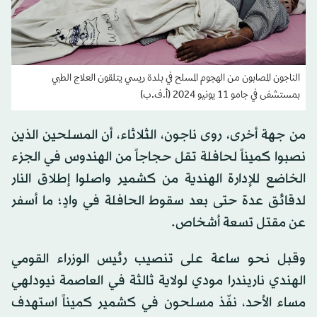
الناجون المصابون من الهجوم المسلح في بلدة ريسي يتلقون العلاج الطبي
بمستشفى في جامو 11 يونيو 2024 (أ.ف.ب)
من جهة أخرى، روى ناجون، الثلاثاء، أن المسلحين الذين
نصبوا كميناً لحافلة تقل حجاجاً من الهندوس في الجزء
الخاضع للإدارة الهندية من كشمير واصلوا إطلاق النار
لدقائق عدة حتى بعد سقوط الحافلة في وادٍ؛ ما أسفر
عن مقتل تسعة أشخاص.
وقبل نحو ساعة على تنصيب رئيس الوزراء القومي
الهندي ناريندرا مودي لولاية ثالثة في العاصمة نيودلهي
مساء الأحد، نفّذ مسلحون في كشمير كميناً استهدف