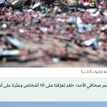
طعة ناراثيوات (أ.ف.ب)
وقال حاكم مقاطعة ناراثيوات سانان بونغاكسورن، في مؤتمر صحافي الأحد: «لقد تعرّفنا على