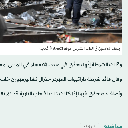
يتفقد العاملون في الطب الشرعي موقع الانفجار (أ.ف.ب)
وقالت الشرطة إنّها تحقّق في سبب الانفجار في المبنى، معرب
وقال قائد شرطة ناراثيوات الميجر جنرال تشاليرمبورن خامخيو
وأضاف: «نحقّق فيما إذا كانت تلك الألعاب النارية قد تمّ ن
مواضيع
تايلاند