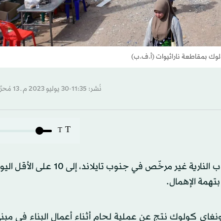
كولوك بمقاطعة ناراثيوات (أ.ف.ب)
نُشر: 11:35-30 يوليو 2023 م ـ 13 مُحرَّم 1445 هـ
T
T
ارتفعت حصيلة القتلى في انفجار قوي دمّر مستودعاً للألعاب النارية غير مرخّص في ج
تهمة الإهمال.
ونغاى كولوك نتج عن عملية لحام أثناء أعمال البناء في مبن