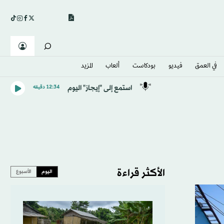
في العمق
فيديو
بودكاست
ألعاب
المزيد
استمع إلى "إيجاز" اليوم
12:34 دقيقه
الأكثر قراءة
اليوم
الأسبوع