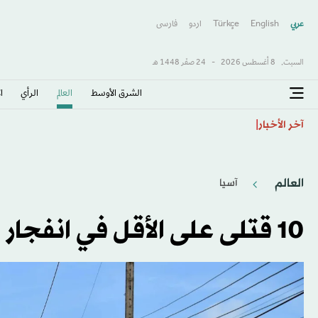
عربي
English
Türkçe
اردو
فارسى
السبت,
8 أغسطس 2026
-
24 صفَر 1448 هـ
الشرق الأوسط​
العالم
الرأي
ا
الفيضانات في ولاية آسام الهندية تودي بـ98 شخصاً
آخر الأخبار
العالم
آسيا
10 قتلى على الأقل في انفجار مستودع للألعاب النارية بتايلاند