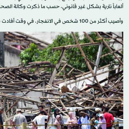
ألعاباً نارية بشكل غير قانوني، حسب ما ذكرت وكالة الصحا
وأصيب أكثر من 100 شخص في الانفجار، في وقت أفادت فيه وسائل إعلام محلية بأنّ مئات المنازل تضرّرت بشكل خطير.