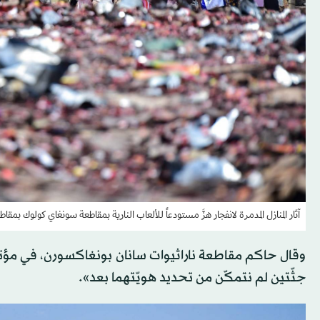
آثار المنازل المدمرة لانفجار هزَّ مستودعاً للألعاب النارية بمقاطعة سونغاي كولوك بمقا
جثّتين لم نتمكّن من تحديد هويّتهما بعد».