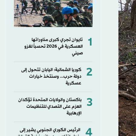
1
تايوان تجري كبرى مناوراتها
العسكرية في 2026 تحسباً لغزو
صيني
2
كوريا الشمالية: اليابان تتحول إلى
دولة حرب... وسنتخذ خيارات
عسكرية
3
باكستان والولايات المتحدة تؤكدان
العزم على التصدي للتنظيمات
الإرهابية
4
الرئيس الكوري الجنوبي يشير إلى