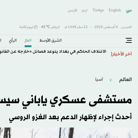
عربي
English
Türkçe
اردو
فارسى
الخميس,
6 أغسطس 2026
-
22 صفَر 1448 هـ
الرياض
℃
43
غيوم قاتمة
الشرق الأوسط​
العالم
الرأي
ا
الائتلاف الحاكم في بغداد يتوعد فصائل «خارجة عن القانو
آخر الأخبار
العالم
آسيا
مستشفى عسكري ياباني سيست
أحدث إجراء لإظهار الدعم بعد الغزو الروسي