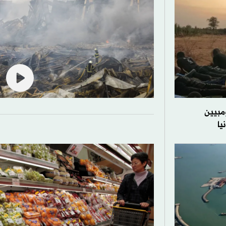
مبيين
يا