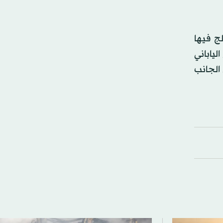
ج فيها
لياباني
الجانب