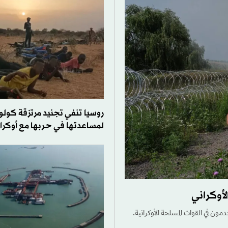
روسيا تنفي تجنيد مرتزقة كولو
لمساعدتها في حربها مع أوكران