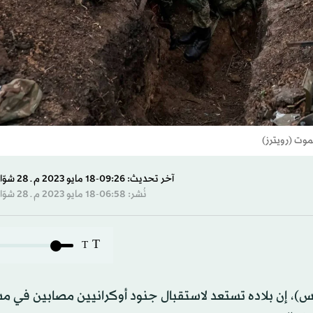
وت (رويترز)
آخر تحديث: 09:26-18 مايو 2023 م ـ 28 شوّال 1444 هـ
نُشر: 06:58-18 مايو 2023 م ـ 28 شوّال 1444 هـ
T
T
خميس)، إن بلاده تستعد لاستقبال جنود أوكرانيين مصابين في