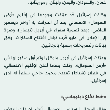
عُمان، والسودان، واليمن، ولبنان، وموريتانيا.
وكانت إسرائيل قد عمَّقت وجودها في إقليم «أرض
الصومال» الانفصالي بعد أن اعترفت به أواخر ديسمبر
الماضي، وبعد تسمية سفراء في أبريل (نيسان)، وصولاً
إلى الإعلان في مايو قرب تبادل افتتاح السفارات، وفق
بيانات وتصريحات رسمية بالجانبين.
وعيّنت إسرائيل في أبريل مايكل لوتم أول سفير لها في
«أرض الصومال»، وذلك بعدما أعلن الإقليم الانفصالي،
في فبراير (شباط) تعيين محمد حاجي سفيراً له لدى
إسرائيل.
«خط دفاع دبلوماسي»
وقال المحلل السياسي الصومالي أبشر إن ذلك الرفض