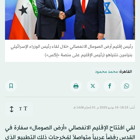
رئيس إقليم أرض الصومال الانفصالي خلال لقاء رئيس الوزراء الإسرائيلي
بنيامين نتنياهو (رئيس الإقليم على منصة «إكس»)
القاهرة:
محمد محمود
T
نُشر: 18:25-16 يونيو 2026 م ـ 01 مُحرَّم 1448 هـ
T
لقي افتتاح الإقليم الانفصالي «أرض الصومال» سفارة في
القدس رفضاً عربياً متواصلاً لمُخرجات ذلك التطبيع الذي