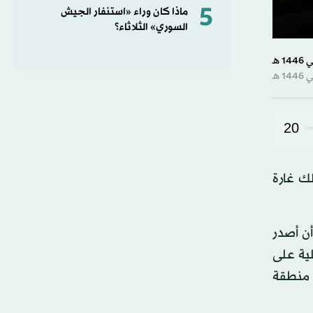
5
ماذا كان وراء «استنفار الجيش
السوري» الثلاثاء؟
0
second
of
42
second
90%
20
 في ذلك غارة
أن أصدر
لام الرسمية عن وقوع 14 غارات إسرائيلية على
ط منطقة