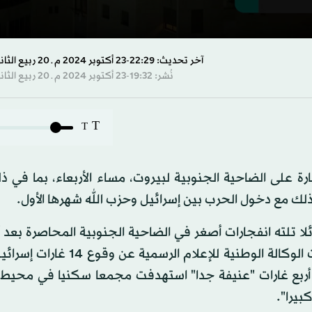
s
آخر تحديث: 22:29-23 أكتوبر 2024 م ـ 20 ربيع الثاني 1446 هـ
نُشر: 19:32-23 أكتوبر 2024 م ـ 20 ربيع الثاني 1446 هـ
s
Volume
T
T
ت وسائل إعلام لبنانية رسمية أنّ إسرائيل شنّت 14 غارة على الضاحية الجنوبية لبيروت، مساء الأربعاء، بما
، وذلك مع دخول الحرب بين إسرائيل وحزب الله شهرها الأول.
لا تلته انفجارات أصغر في الضاحية الجنوبية المحاصرة بعد 
الجيش الإسرائيلي تحذيرات بإخلاء مناطق محددة. وأفادت الوكالة الوطنية للإع
شنّ أربع غارات "عنيفة جدا" استهدفت مجمعا سكنيا في محي
بيرا".