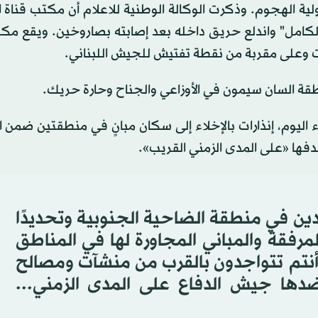
لية الهجوم. وذكرت الوكالة الوطنية للاعلام أن مكتب قناة ا
s
Volume
الكامل" واندلع حريق داخله بعد إصابته بصاروخين. ويقع مك
يروت وعلى مقربة من نقطة تفتيش للجيش اللبناني.
منطقة السان سيمون في الأوزاعي والجناح وحارة حريك.
اليوم، إنذارات بالإخلاء إلى سكان مبانٍ في منطقتين ضمن 
دفها «على المدى الزمني القريب».
ين في منطقة الضاحية الجنوبية وتحديدًا
مرفقة والمباني المجاورة لها في المناطق
أنتم تتواجدون بالقرب من منشآت ومصالح
ها جيش الدفاع على المدى الزمني...