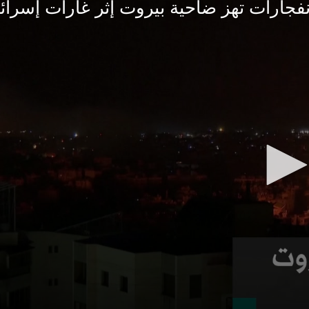
نفجارات تهز ضاحية بيروت إثر غارات إسرائي