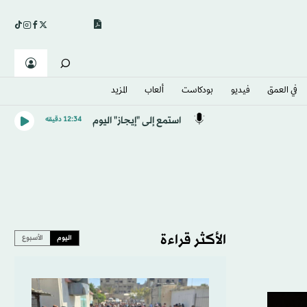
في العمق
فيديو
بودكاست
ألعاب
المزيد
استمع إلى "إيجاز" اليوم
12:34 دقيقه
الأكثر قراءة
اليوم
الأسبوع