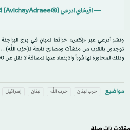
— افيخاي ادرعي (@AvichayAdraee)
4
ونشر أدرعي عبر «إكس» خرائط لمبانٍ في برج البراجنة و
توجدون بالقرب من منشآت ومصالح تابعة لـ(حزب الله)...
وتلك المجاورة لها فوراً والابتعاد عنها لمسافة لا تقل عن 500 متر».
مواضيع
حرب لبنان
حزب الله
لبنان
إسرائيل
مقالات ذات صلة