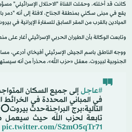
كانت قد أخلته. وحمّلت القناة "الاحتلال الإسرائيلي" مسؤو
يقع في مبنى سكني بمنطقة الجناح، لافتة إلى أنه "دمر ب
الميادين بالقرب من المقر السابق للسفارة الإيرانية في ب
وتابعت الوكالة بأن الطيران الحربي الإسرائيلي أغار على 
ووجه الناطق باسم الجيش الإسرئيلي أفيخاي أدرعي، مساء 
الجنوبية لبيروت، معقل «حزب الله»، محذراً من أنه سيسته
#عاجل
إلى جميع السكان المتواجد
في المباني المحددة في الخرائط ال
التالية:برج البراجنةحدث بيروت⭕️
تابعة لحزب الله حيث سيعمل ضد
pic.twitter.com/S2mO5qTr71