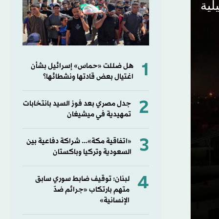
لية
1
هل ضللت «حماس» إسرائيل بشأن
اغتيال بعض قادتها ونشطائها؟
2
جدل مصري بعد فوز السيد بانتخابات
تمهيدية في ميشيغان
3
«اتفاقية مكة»... شراكة دفاعية بين
السعودية وتركيا وباكستان
4
لبنان: توقيف ضابط سوري سابق
متهم بارتكاب «جرائم ضدّ
الإنسانية»