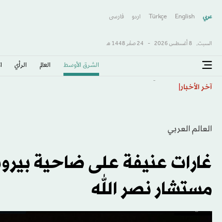
عربي
English
Türkçe
اردو
فارسى
السبت,
8 أغسطس 2026
-
24 صفَر 1448 هـ
الشرق الأوسط​
العالم
الرأي
ا
الأهلي يتعاقد مع رديف 4 مواسم... ويطرح تذاكر «النخبة»
آخر الأخبار
العالم العربي
غارات عنيفة على ضاحية بيرو
مستشار نصر الله