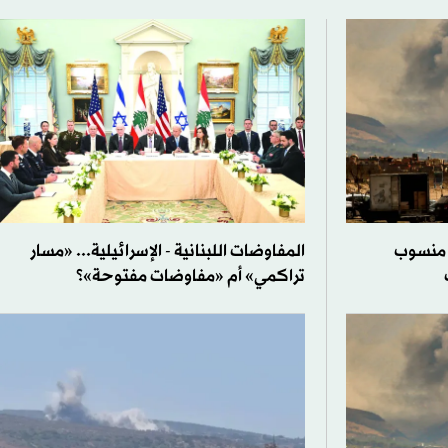
 منسوب
المفاوضات اللبنانية - الإسرائيلية... «مسار
تراكمي» أم «مفاوضات مفتوحة»؟