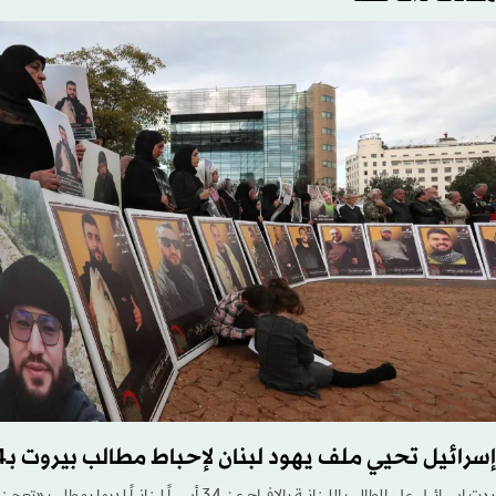
إسرائيل تحيي ملف يهود لبنان لإحباط مطالب بيروت بـ34 أسيراً