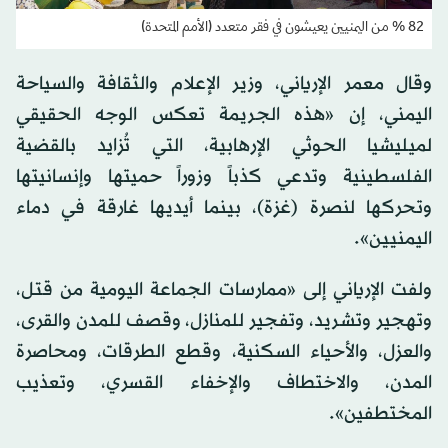
82 % من اليمنيين يعيشون في فقر متعدد (الأمم المتحدة)
وقال معمر الإرياني، وزير الإعلام والثقافة والسياحة
اليمني، إن «هذه الجريمة تعكس الوجه الحقيقي
لميليشيا الحوثي الإرهابية، التي تُزايد بالقضية
الفلسطينية وتدعي كذباً وزوراً حميتها وإنسانيتها
وتحركها لنصرة (غزة)، بينما أيديها غارقة في دماء
اليمنيين».
ولفت الإرياني إلى «ممارسات الجماعة اليومية من قتل،
وتهجير وتشريد، وتفجير للمنازل، وقصف للمدن والقرى،
والعزل، والأحياء السكنية، وقطع الطرقات، ومحاصرة
المدن، والاختطاف والإخفاء القسري، وتعذيب
المختطفين».