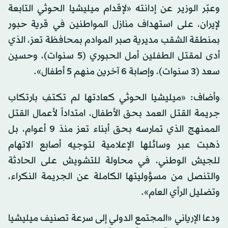
وعبّر الوزير عن إدانته «لإقدام ميليشيا الحوثي التابعة
لإيران، على استهداف منازل المواطنين في قرية حبور
بمنطقة الشقب مديرية صبر الموادم بمحافظة تعز، الذي
أدى لمقتل الطفلين أمل الحبوري (5 سنوات)، وحسين
سعد (3 سنوات)، وإصابة 6 آخرين منهم 5 أطفال».
وأضاف: «ميليشيا الحوثي كعادتها لم تكتفِ بارتكاب
جريمة القتل العمد بحق الأطفال، امتداداً لأعمال القتل
الممنهج الذي تمارسه بحق أبناء تعز منذ 9 أعوام، بل
ذهبت عبر وسائلها الإعلامية لتوجيه أصابع الاتهام
للجيش الوطني، في محاولة للتشويش على الحادثة
والتنصل من مسؤوليتها الكاملة عن الجريمة النكراء،
وتضليل الرأي العام».
ودعا الإرياني «المجتمع الدولي إلى سرعة تصنيف ميليشيا