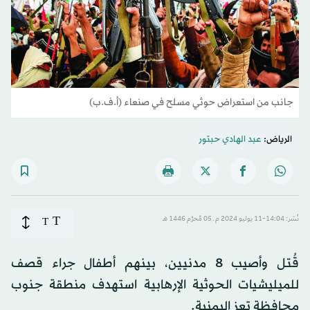
جانب من استعراض حوثي مسلح في صنعاء (أ.ف.ب)
الرياض:
عبد الهادي حبتور
T
نُشر: 14:04-11 يوليو 2024 م ـ 05 مُحرَّم 1446 هـ
T
قُتل وأصيب 8 مدنيين، بينهم أطفال جراء قصف
للميليشيات الحوثية الإرهابية استهدف منطقة جنوب
محافظة تعز اليمنية.