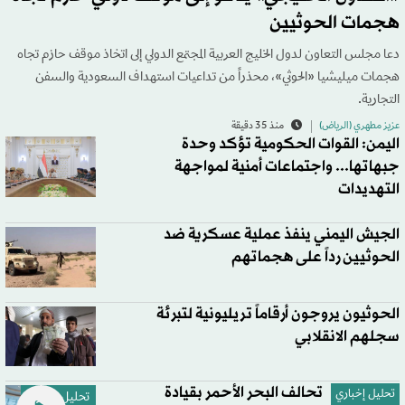
هجمات الحوثيين
دعا مجلس التعاون لدول الخليج العربية المجتمع الدولي إلى اتخاذ موقف حازم تجاه
هجمات ميليشيا «الحوثي»، محذراً من تداعيات استهداف السعودية والسفن
التجارية.
عزيز مطهري (الرياض)
منذ 35 دقيقة
اليمن: القوات الحكومية تؤكد وحدة
جبهاتها... واجتماعات أمنية لمواجهة
التهديدات
الجيش اليمني ينفذ عملية عسكرية ضد
الحوثيين رداً على هجماتهم
الحوثيون يروجون أرقاماً تريليونية لتبرئة
سجلهم الانقلابي
تحالف البحر الأحمر بقيادة
تحليل إخباري
تحليل إخباري