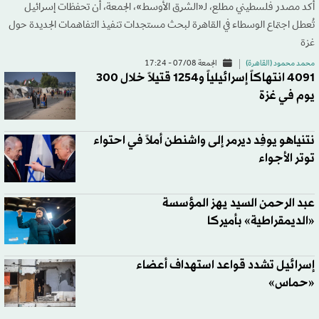
أكد مصدر فلسطيني مطلع، لـ«الشرق الأوسط»، الجمعة، أن تحفظات إسرائيل
تُعطل اجتماع الوسطاء في القاهرة لبحث مستجدات تنفيذ التفاهمات الجديدة حول
غزة
محمد محمود (القاهرة)
الجمعة 07/08 - 17:24
4091 انتهاكاً إسرائيلياً و1254 قتيلاً خلال 300
يوم في غزة
نتنياهو يوفِد ديرمر إلى واشنطن أملاً في احتواء
توتر الأجواء
عبد الرحمن السيد يهز المؤسسة
«الديمقراطية» بأميركا
إسرائيل تشدد قواعد استهداف أعضاء
«حماس»